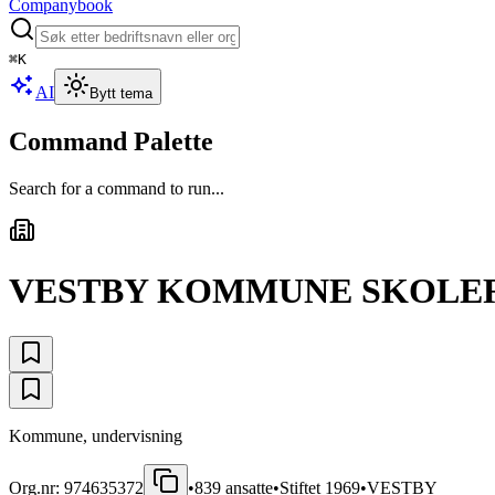
Companybook
⌘
K
AI
Bytt tema
Command Palette
Search for a command to run...
VESTBY KOMMUNE SKOLE
Kommune, undervisning
Org.nr:
974635372
•
839
ansatte
•
Stiftet
1969
•
VESTBY