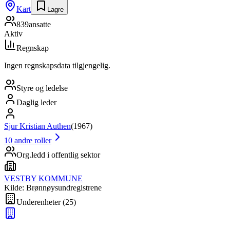
Kart
Lagre
839
ansatte
Aktiv
Regnskap
Ingen regnskapsdata tilgjengelig.
Styre og ledelse
Daglig leder
Sjur Kristian Authen
(
1967
)
10
andre roller
Org.ledd i offentlig sektor
VESTBY KOMMUNE
Kilde: Brønnøysundregistrene
Underenheter
(
25
)