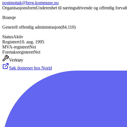
postmottak@berg.kommune.no
Organisasjonsform
Underenhet til næringsdrivende og offentlig forval
Bransje
Generell offentlig administrasjon
(
84.110
)
Status
Aktiv
Registrert
10. aug. 1995
MVA-registrert
Nei
Foretaksregisteret
Nei
Verktøy
Søk domener hos Norid