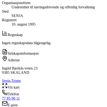
Organisasjonsform
Underenhet til næringsdrivende og offentlig forvaltning
Sted
SENJA
Registrert
10. august 1995
Regnskap
Ingen regnskapsdata tilgjengelig.
Selskapsinformasjon
Adresse
Ingrid Bjerkås-veien 23
9385
SKALAND
Senja
,
Troms
Vis kart
Telefon
77 85 90 11
E-post