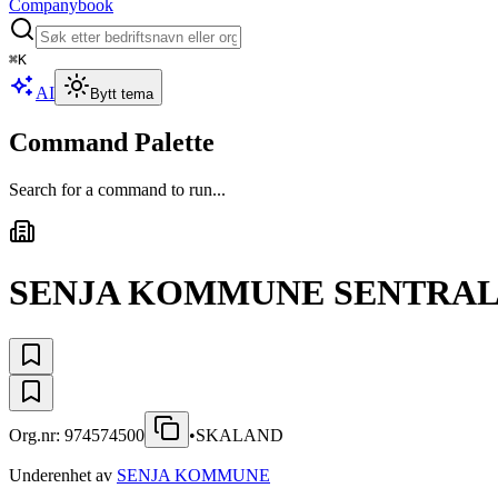
Companybook
⌘
K
AI
Bytt tema
Command Palette
Search for a command to run...
SENJA KOMMUNE SENTRAL
Org.nr:
974574500
•
SKALAND
Underenhet av
SENJA KOMMUNE