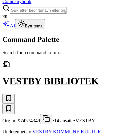
Companybook
⌘
K
AI
Bytt tema
Command Palette
Search for a command to run...
VESTBY BIBLIOTEK
Org.nr:
974574349
•
14
ansatte
•
VESTBY
Underenhet av
VESTBY KOMMUNE KULTUR