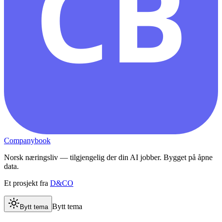
CB
Companybook
Norsk næringsliv — tilgjengelig der din AI jobber. Bygget på åpne
data.
Et prosjekt fra
D&CO
Bytt tema
Bytt tema