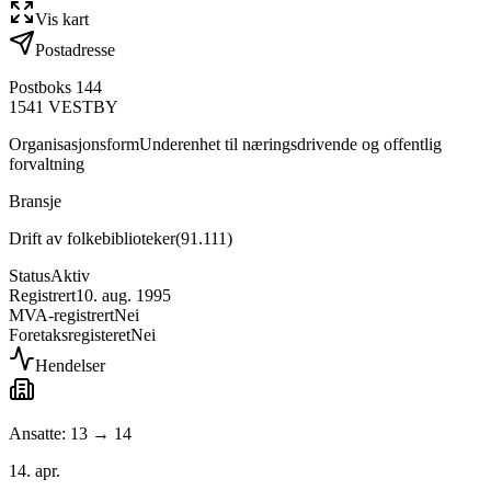
Vis kart
Postadresse
Postboks 144
1541
VESTBY
Organisasjonsform
Underenhet til næringsdrivende og offentlig
forvaltning
Bransje
Drift av folkebiblioteker
(
91.111
)
Status
Aktiv
Registrert
10. aug. 1995
MVA-registrert
Nei
Foretaksregisteret
Nei
Hendelser
Ansatte: 13 → 14
14. apr.