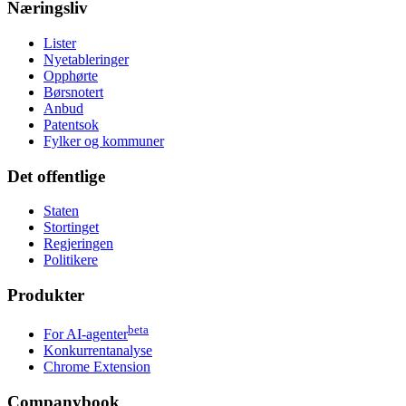
Næringsliv
Lister
Nyetableringer
Opphørte
Børsnotert
Anbud
Patentsok
Fylker og kommuner
Det offentlige
Staten
Stortinget
Regjeringen
Politikere
Produkter
beta
For AI-agenter
Konkurrentanalyse
Chrome Extension
Companybook