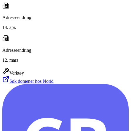
Adresseendring
14. apr.
Adresseendring
12. mars
Verktøy
Søk domener hos Norid