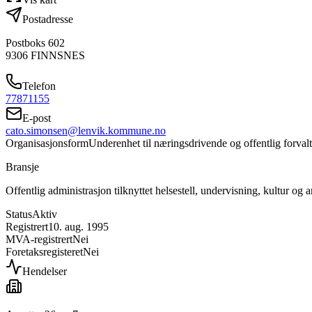
Postadresse
Postboks 602
9306
FINNSNES
Telefon
77871155
E-post
cato.simonsen@lenvik.kommune.no
Organisasjonsform
Underenhet til næringsdrivende og offentlig forval
Bransje
Offentlig administrasjon tilknyttet helsestell, undervisning, kultur og
Status
Aktiv
Registrert
10. aug. 1995
MVA-registrert
Nei
Foretaksregisteret
Nei
Hendelser