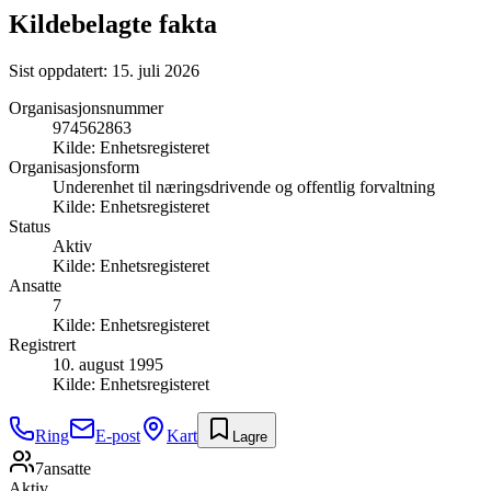
Kildebelagte fakta
Sist oppdatert:
15. juli 2026
Organisasjonsnummer
974562863
Kilde:
Enhetsregisteret
Organisasjonsform
Underenhet til næringsdrivende og offentlig forvaltning
Kilde:
Enhetsregisteret
Status
Aktiv
Kilde:
Enhetsregisteret
Ansatte
7
Kilde:
Enhetsregisteret
Registrert
10. august 1995
Kilde:
Enhetsregisteret
Ring
E-post
Kart
Lagre
7
ansatte
Aktiv