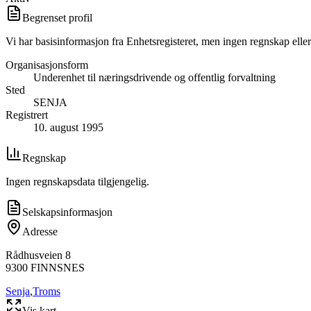
Begrenset profil
Vi har basisinformasjon fra Enhetsregisteret, men ingen regnskap eller
Organisasjonsform
Underenhet til næringsdrivende og offentlig forvaltning
Sted
SENJA
Registrert
10. august 1995
Regnskap
Ingen regnskapsdata tilgjengelig.
Selskapsinformasjon
Adresse
Rådhusveien 8
9300
FINNSNES
Senja
,
Troms
Vis kart