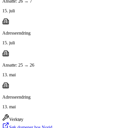
Ansatte: 26 → 7
15. juli
Adresseendring
15. juli
Ansatte: 25 → 26
13. mai
Adresseendring
13. mai
Verktøy
Søk domener hos Norid