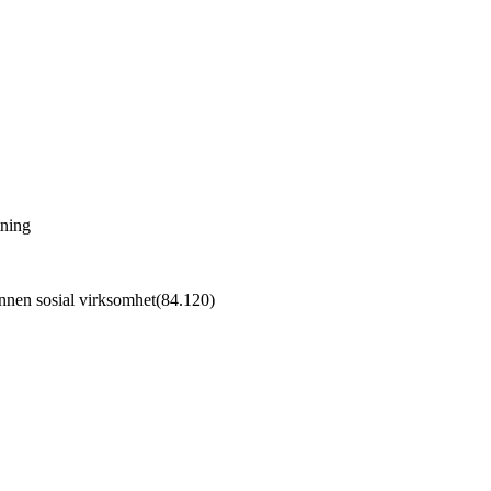
tning
 annen sosial virksomhet
(
84.120
)