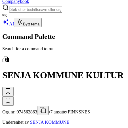
Companybook
⌘
K
AI
Bytt tema
Command Palette
Search for a command to run...
SENJA KOMMUNE KULTUR
Org.nr:
974562863
•
7
ansatte
•
FINNSNES
Underenhet av
SENJA KOMMUNE