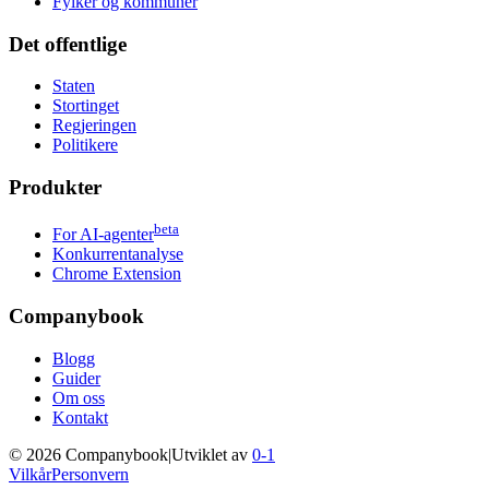
Fylker og kommuner
Det offentlige
Staten
Stortinget
Regjeringen
Politikere
Produkter
beta
For AI-agenter
Konkurrentanalyse
Chrome Extension
Companybook
Blogg
Guider
Om oss
Kontakt
©
2026
Companybook
|
Utviklet av
0-1
Vilkår
Personvern