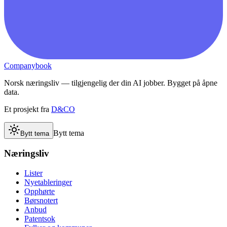
Companybook
Norsk næringsliv — tilgjengelig der din AI jobber. Bygget på åpne
data.
Et prosjekt fra
D&CO
Bytt tema
Bytt tema
Næringsliv
Lister
Nyetableringer
Opphørte
Børsnotert
Anbud
Patentsok