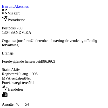
Bærum
,
Akershus
Vis kart
Postadresse
Postboks 700
1304
SANDVIKA
Organisasjonsform
Underenhet til næringsdrivende og offentlig
forvaltning
Bransje
Forebyggende helsearbeid
(
86.992
)
Status
Aktiv
Registrert
10. aug. 1995
MVA-registrert
Nei
Foretaksregisteret
Nei
Hendelser
Ansatte: 46 → 54