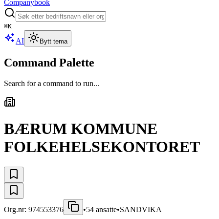
Companybook
⌘
K
AI
Bytt tema
Command Palette
Search for a command to run...
BÆRUM KOMMUNE
FOLKEHELSEKONTORET
Org.nr:
974553376
•
54
ansatte
•
SANDVIKA