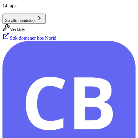
14. apr.
Se alle hendelser
Verktøy
Søk domener hos Norid
CB