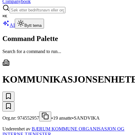
Companybook
⌘
K
AI
Bytt tema
Command Palette
Search for a command to run...
KOMMUNIKASJONSENHET
Org.nr:
974552957
•
19
ansatte
•
SANDVIKA
Underenhet av
BÆRUM KOMMUNE ORGANISASJON OG
INTERNE TJENESTER