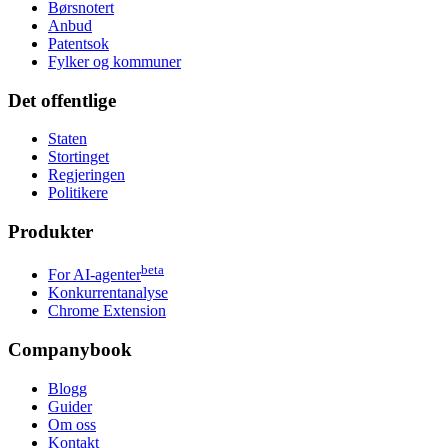
Børsnotert
Anbud
Patentsok
Fylker og kommuner
Det offentlige
Staten
Stortinget
Regjeringen
Politikere
Produkter
beta
For AI-agenter
Konkurrentanalyse
Chrome Extension
Companybook
Blogg
Guider
Om oss
Kontakt