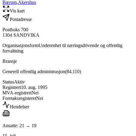
Bærum
,
Akershus
Vis kart
Postadresse
Postboks 700
1304
SANDVIKA
Organisasjonsform
Underenhet til næringsdrivende og offentlig
forvaltning
Bransje
Generell offentlig administrasjon
(
84.110
)
Status
Aktiv
Registrert
10. aug. 1995
MVA-registrert
Nei
Foretaksregisteret
Nei
Hendelser
Ansatte: 21 → 19
15. juli