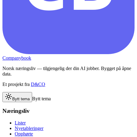
Companybook
Norsk næringsliv — tilgjengelig der din AI jobber. Bygget på åpne
data.
Et prosjekt fra
D&CO
Bytt tema
Bytt tema
Næringsliv
Lister
Nyetableringer
Opphørte