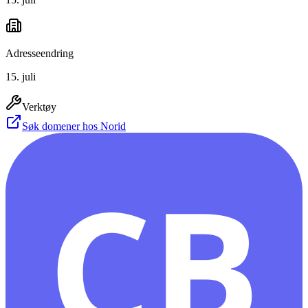
Adresseendring
15. juli
Verktøy
Søk domener hos Norid
CB