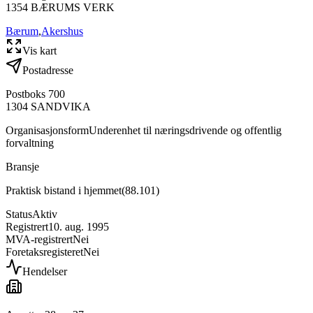
1354
BÆRUMS VERK
Bærum
,
Akershus
Vis kart
Postadresse
Postboks 700
1304
SANDVIKA
Organisasjonsform
Underenhet til næringsdrivende og offentlig
forvaltning
Bransje
Praktisk bistand i hjemmet
(
88.101
)
Status
Aktiv
Registrert
10. aug. 1995
MVA-registrert
Nei
Foretaksregisteret
Nei
Hendelser