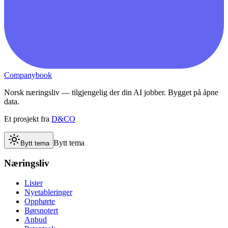
Companybook
Norsk næringsliv — tilgjengelig der din AI jobber. Bygget på åpne
data.
Et prosjekt fra
D&CO
Bytt tema
Bytt tema
Næringsliv
Lister
Nyetableringer
Opphørte
Børsnotert
Anbud