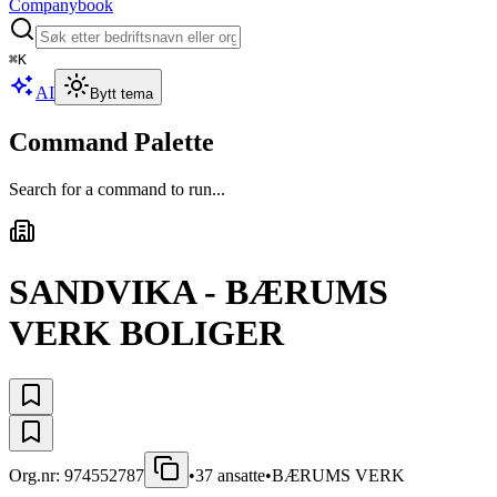
Companybook
⌘
K
AI
Bytt tema
Command Palette
Search for a command to run...
SANDVIKA - BÆRUMS
VERK BOLIGER
Org.nr:
974552787
•
37
ansatte
•
BÆRUMS VERK