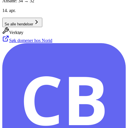
Ansatte: 34 → 32
14. apr.
Se alle hendelser
Verktøy
Søk domener hos Norid
CB