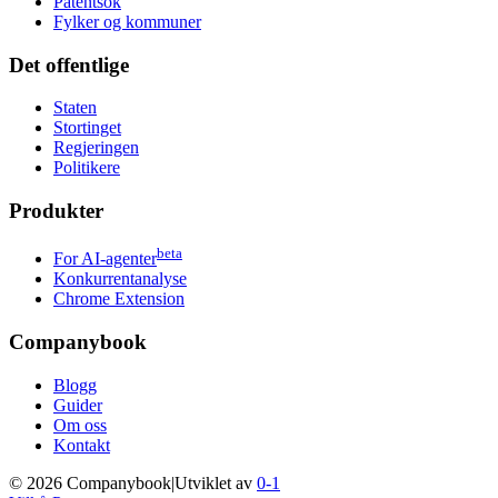
Patentsok
Fylker og kommuner
Det offentlige
Staten
Stortinget
Regjeringen
Politikere
Produkter
beta
For AI-agenter
Konkurrentanalyse
Chrome Extension
Companybook
Blogg
Guider
Om oss
Kontakt
©
2026
Companybook
|
Utviklet av
0-1