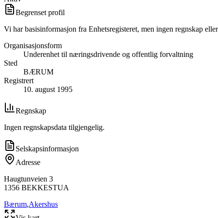
Begrenset profil
Vi har basisinformasjon fra Enhetsregisteret, men ingen regnskap eller
Organisasjonsform
Underenhet til næringsdrivende og offentlig forvaltning
Sted
BÆRUM
Registrert
10. august 1995
Regnskap
Ingen regnskapsdata tilgjengelig.
Selskapsinformasjon
Adresse
Haugtunveien 3
1356
BEKKESTUA
Bærum
,
Akershus
Vis kart