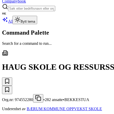
Companybook
⌘
K
AI
Bytt tema
Command Palette
Search for a command to run...
HAUG SKOLE OG RESSURS
Org.nr:
974552280
•
282
ansatte
•
BEKKESTUA
Underenhet av
BÆRUM KOMMUNE OPPVEKST SKOLE