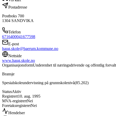
Postadresse
Postboks 700
1304
SANDVIKA
Telefon
67164000
41677598
E-post
haug.skole@baerum.kommune.no
Nettside
www.haug.skole.no
Organisasjonsform
Underenhet til næringsdrivende og offentlig forval
Bransje
Spesialskoleundervisning på grunnskolenivå
(
85.202
)
Status
Aktiv
Registrert
10. aug. 1995
MVA-registrert
Nei
Foretaksregisteret
Nei
Hendelser