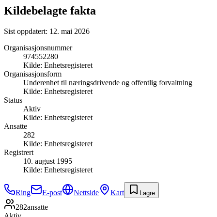
Kildebelagte fakta
Sist oppdatert:
12. mai 2026
Organisasjonsnummer
974552280
Kilde:
Enhetsregisteret
Organisasjonsform
Underenhet til næringsdrivende og offentlig forvaltning
Kilde:
Enhetsregisteret
Status
Aktiv
Kilde:
Enhetsregisteret
Ansatte
282
Kilde:
Enhetsregisteret
Registrert
10. august 1995
Kilde:
Enhetsregisteret
Ring
E-post
Nettside
Kart
Lagre
282
ansatte
Aktiv