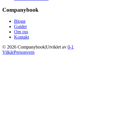
Companybook
Blogg
Guider
Om oss
Kontakt
©
2026
Companybook
|
Utviklet av
0-1
Vilkår
Personvern