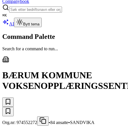
Companybook
⌘
K
AI
Bytt tema
Command Palette
Search for a command to run...
BÆRUM KOMMUNE
VOKSENOPPLÆRINGSSENT
Org.nr:
974552272
•
84
ansatte
•
SANDVIKA