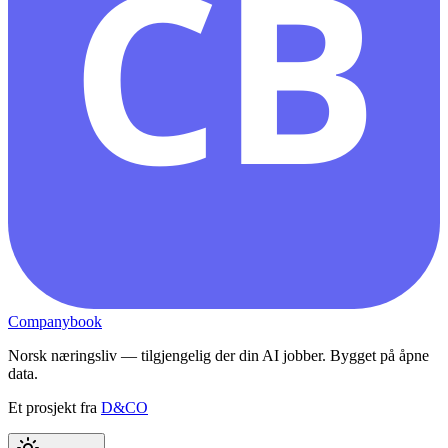
CB
Companybook
Norsk næringsliv — tilgjengelig der din AI jobber. Bygget på åpne
data.
Et prosjekt fra
D&CO