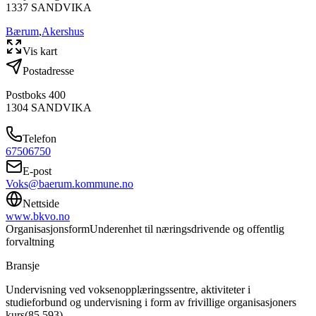
1337
SANDVIKA
Bærum
,
Akershus
Vis kart
Postadresse
Postboks 400
1304
SANDVIKA
Telefon
67506750
E-post
Voks@baerum.kommune.no
Nettside
www.bkvo.no
Organisasjonsform
Underenhet til næringsdrivende og offentlig
forvaltning
Bransje
Undervisning ved voksenopplæringssentre, aktiviteter i
studieforbund og undervisning i form av frivillige organisasjoners
kurs
(
85.593
)