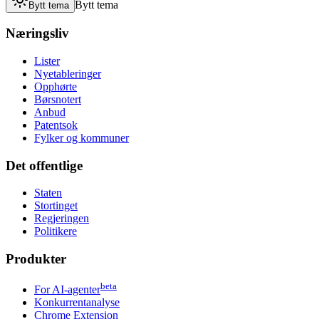
Bytt tema
Bytt tema
Næringsliv
Lister
Nyetableringer
Opphørte
Børsnotert
Anbud
Patentsok
Fylker og kommuner
Det offentlige
Staten
Stortinget
Regjeringen
Politikere
Produkter
beta
For AI-agenter
Konkurrentanalyse
Chrome Extension