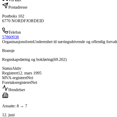
Postadresse
Postboks 102
6770
NORDFJORDEID
Telefon
57860938
Organisasjonsform
Underenhet til næringsdrivende og offentlig forval
Bransje
Regnskapsføring og bokføring
(
69.202
)
Status
Aktiv
Registrert
12. mars 1995
MVA-registrert
Nei
Foretaksregisteret
Nei
Hendelser
Ansatte: 8 → 7
12. juni