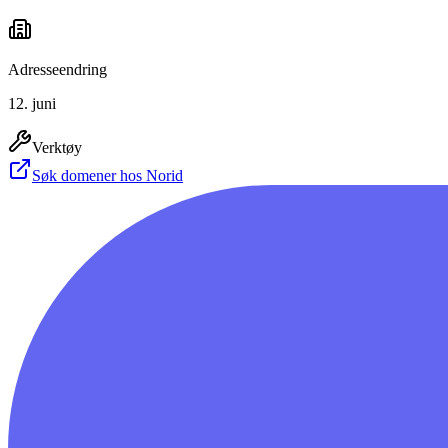
Adresseendring
12. juni
Verktøy
Søk domener hos Norid