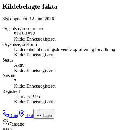
Kildebelagte fakta
Sist oppdatert:
12. juni 2026
Organisasjonsnummer
974281872
Kilde:
Enhetsregisteret
Organisasjonsform
Underenhet til næringsdrivende og offentlig forvaltning
Kilde:
Enhetsregisteret
Status
Aktiv
Kilde:
Enhetsregisteret
Ansatte
7
Kilde:
Enhetsregisteret
Registrert
12. mars 1995
Kilde:
Enhetsregisteret
Ring
Kart
Lagre
7
ansatte
Aktiv