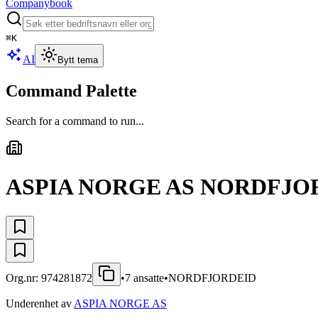
Companybook
⌘
K
AI
Bytt tema
Command Palette
Search for a command to run...
ASPIA NORGE AS NORDFJO
Org.nr:
974281872
•
7
ansatte
•
NORDFJORDEID
Underenhet av
ASPIA NORGE AS