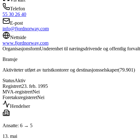
Telefon
55 30 26 40
E-post
info@fjordnorway.com
Nettside
www.fjordnorway.com
Organisasjonsform
Underenhet til næringsdrivende og offentlig forval
Bransje
Aktiviteter utført av turistkontorer og destinasjonsselskaper
(
79.901
)
Status
Aktiv
Registrert
23. feb. 1995
MVA-registrert
Nei
Foretaksregisteret
Nei
Hendelser
Ansatte: 6 → 5
13. mai