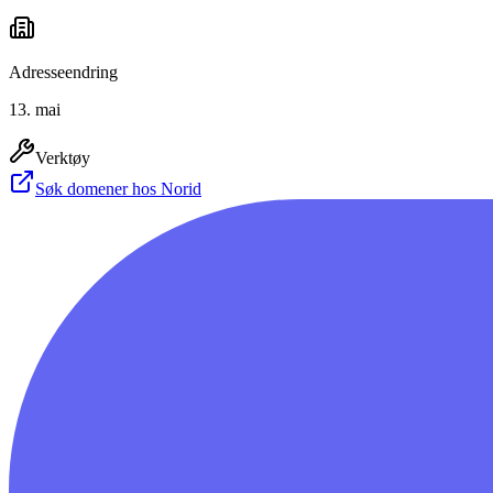
Adresseendring
13. mai
Verktøy
Søk domener hos Norid