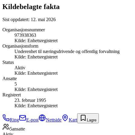
Kildebelagte fakta
Sist oppdatert:
12. mai 2026
Organisasjonsnummer
973938363
Kilde:
Enhetsregisteret
Organisasjonsform
Underenhet til næringsdrivende og offentlig forvaltning
Kilde:
Enhetsregisteret
Status
Aktiv
Kilde:
Enhetsregisteret
Ansatte
5
Kilde:
Enhetsregisteret
Registrert
23. februar 1995
Kilde:
Enhetsregisteret
Ring
E-post
Nettside
Kart
Lagre
5
ansatte
Aktiv