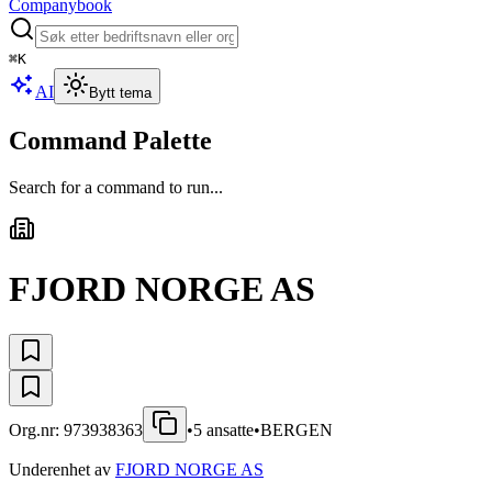
Companybook
⌘
K
AI
Bytt tema
Command Palette
Search for a command to run...
FJORD NORGE AS
Org.nr:
973938363
•
5
ansatte
•
BERGEN
Underenhet av
FJORD NORGE AS