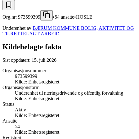
Org.nr:
973599399
•
54
ansatte
•
HOSLE
Underenhet av
BÆRUM KOMMUNE BOLIG, AKTIVITET OG
TILRETTELAGT ARBEID
Kildebelagte fakta
Sist oppdatert:
15. juli 2026
Organisasjonsnummer
973599399
Kilde:
Enhetsregisteret
Organisasjonsform
Underenhet til næringsdrivende og offentlig forvaltning
Kilde:
Enhetsregisteret
Status
Aktiv
Kilde:
Enhetsregisteret
Ansatte
54
Kilde:
Enhetsregisteret
Registrert