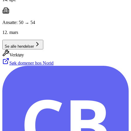
Ansatte: 50 → 54
12. mars
Se alle hendelser
Verktøy
Søk domener hos Norid
CB