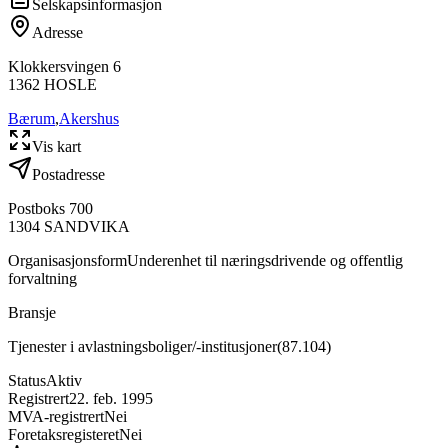
Selskapsinformasjon
Adresse
Klokkersvingen 6
1362
HOSLE
Bærum
,
Akershus
Vis kart
Postadresse
Postboks 700
1304
SANDVIKA
Organisasjonsform
Underenhet til næringsdrivende og offentlig
forvaltning
Bransje
Tjenester i avlastningsboliger/-institusjoner
(
87.104
)
Status
Aktiv
Registrert
22. feb. 1995
MVA-registrert
Nei
Foretaksregisteret
Nei