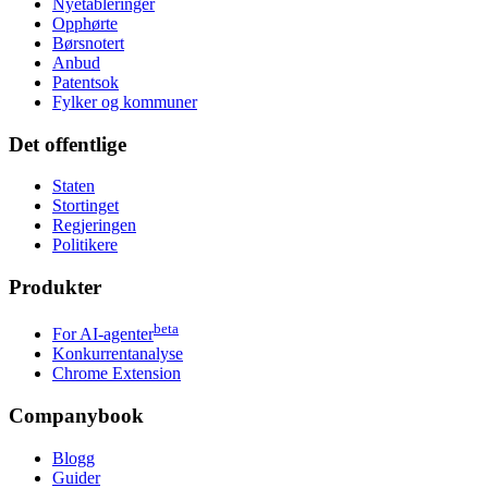
Nyetableringer
Opphørte
Børsnotert
Anbud
Patentsok
Fylker og kommuner
Det offentlige
Staten
Stortinget
Regjeringen
Politikere
Produkter
beta
For AI-agenter
Konkurrentanalyse
Chrome Extension
Companybook
Blogg
Guider