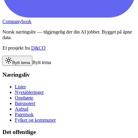
Companybook
Norsk næringsliv — tilgjengelig der din AI jobber. Bygget på åpne
data.
Et prosjekt fra
D&CO
Bytt tema
Bytt tema
Næringsliv
Lister
Nyetableringer
Opphørte
Børsnotert
Anbud
Patentsok
Fylker og kommuner
Det offentlige