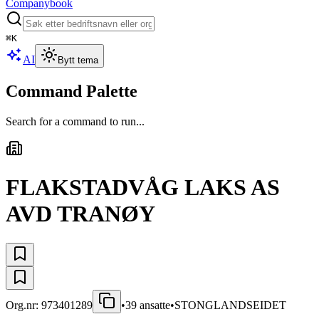
Companybook
⌘
K
AI
Bytt tema
Command Palette
Search for a command to run...
FLAKSTADVÅG LAKS AS
AVD TRANØY
Org.nr:
973401289
•
39
ansatte
•
STONGLANDSEIDET