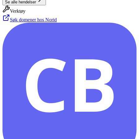
Se alle hendelser
Verktøy
Søk domener hos Norid
CB