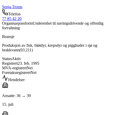
Senja
,
Troms
Telefon
77 85 42 20
Organisasjonsform
Underenhet til næringsdrivende og offentlig
forvaltning
Bransje
Produksjon av fisk, bløtdyr, krepsdyr og pigghuder i sjø og
brakkvann
(
03.211
)
Status
Aktiv
Registrert
23. feb. 1995
MVA-registrert
Nei
Foretaksregisteret
Nei
Hendelser
Ansatte: 36 → 39
15. juli