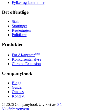
Fylker og kommuner
Det offentlige
Staten
Stortinget
Regjeringen
Politikere
Produkter
beta
For AI-agenter
Konkurrentanalyse
Chrome Extension
Companybook
Blogg
Guider
Om oss
Kontakt
©
2026
Companybook
|
Utviklet av
0-1
Vilkår
Personvern