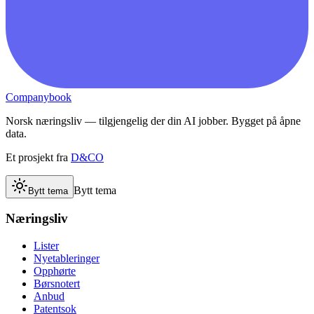
Companybook
Norsk næringsliv — tilgjengelig der din AI jobber. Bygget på åpne
data.
Et prosjekt fra
D&CO
Bytt tema
Bytt tema
Næringsliv
Lister
Nyetableringer
Opphørte
Børsnotert
Anbud
Patentsok