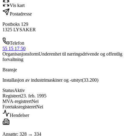
Vis kart
Postadresse
Postboks 129
1325
LYSAKER
Telefon
55 15 17 50
Organisasjonsform
Underenhet til næringsdrivende og offentlig
forvaltning
Bransje
Installasjon av industrimaskiner og -utstyr
(
33.200
)
Status
Aktiv
Registrert
23. feb. 1995
MVA-registrert
Nei
Foretaksregisteret
Nei
Hendelser
Ansatte: 328 → 334