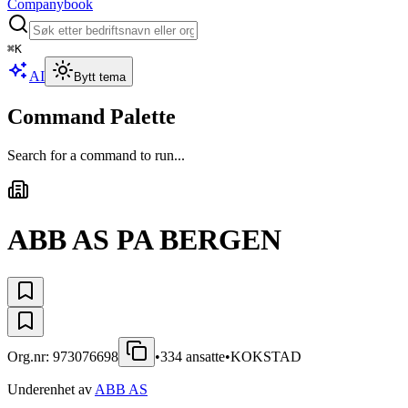
Companybook
⌘
K
AI
Bytt tema
Command Palette
Search for a command to run...
ABB AS PA BERGEN
Org.nr:
973076698
•
334
ansatte
•
KOKSTAD
Underenhet av
ABB AS