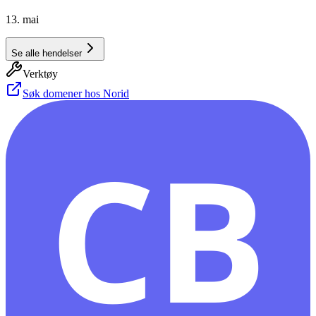
13. mai
Se alle hendelser
Verktøy
Søk domener hos Norid
CB