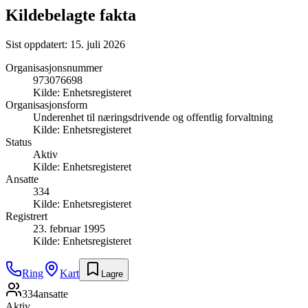
Kildebelagte fakta
Sist oppdatert:
15. juli 2026
Organisasjonsnummer
973076698
Kilde:
Enhetsregisteret
Organisasjonsform
Underenhet til næringsdrivende og offentlig forvaltning
Kilde:
Enhetsregisteret
Status
Aktiv
Kilde:
Enhetsregisteret
Ansatte
334
Kilde:
Enhetsregisteret
Registrert
23. februar 1995
Kilde:
Enhetsregisteret
Ring
Kart
Lagre
334
ansatte
Aktiv