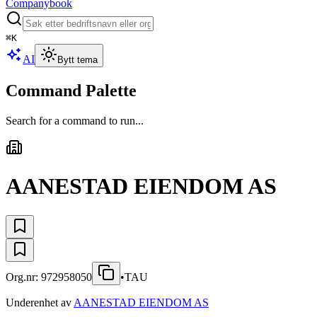
Companybook
⌘
K
AI
Bytt tema
Command Palette
Search for a command to run...
AANESTAD EIENDOM AS
Org.nr:
972958050
•
TAU
Underenhet av
AANESTAD EIENDOM AS