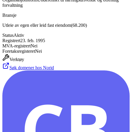
forvaltning
Bransje
Utleie av egen eller leid fast eiendom
(
68.200
)
Status
Aktiv
Registrert
23. feb. 1995
MVA-registrert
Nei
Foretaksregisteret
Nei
Verktøy
Søk domener hos Norid
CB