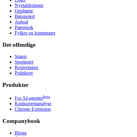
Nyetableringer
Opphørte
Børsnotert
Anbud
Patentsok
Fylker og kommuner
Det offentlige
Staten
Stortinget
Regjeringen
Politikere
Produkter
beta
For AI-agenter
Konkurrentanalyse
Chrome Extension
Companybook
Blogg