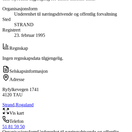
Organisasjonsform
Underenhet til næringsdrivende og offentlig forvaltning
Sted
STRAND
Registrert
23. februar 1995
Regnskap
Ingen regnskapsdata tilgjengelig.
Selskapsinformasjon
Adresse
Ryfylkevegen 1741
4120
TAU
Strand
,
Rogaland
Vis kart
Telefon
51 81 59 50
Organisasjonsform
Underenhet til næringsdrivende og offentlig