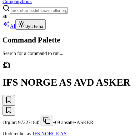
Companybook
⌘
K
AI
Bytt tema
Command Palette
Search for a command to run...
IFS NORGE AS AVD ASKER
Org.nr:
972271845
•
69
ansatte
•
ASKER
Underenhet av
IFS NORGE AS