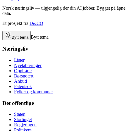
Norsk næringsliv — tilgjengelig der din AI jobber. Bygget på åpne
data.
Et prosjekt fra
D&CO
Bytt tema
Bytt tema
Næringsliv
Lister
Nyetableringer
Opphørte
Børsnotert
Anbud
Patentsok
Fylker og kommuner
Det offentlige
Staten
Stortinget
Regjeringen
Politikere