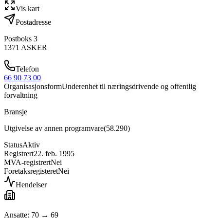
Vis kart
Postadresse
Postboks 3
1371
ASKER
Telefon
66 90 73 00
Organisasjonsform
Underenhet til næringsdrivende og offentlig
forvaltning
Bransje
Utgivelse av annen programvare
(
58.290
)
Status
Aktiv
Registrert
22. feb. 1995
MVA-registrert
Nei
Foretaksregisteret
Nei
Hendelser
Ansatte: 70 → 69