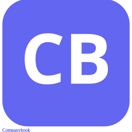
CB
Companybook