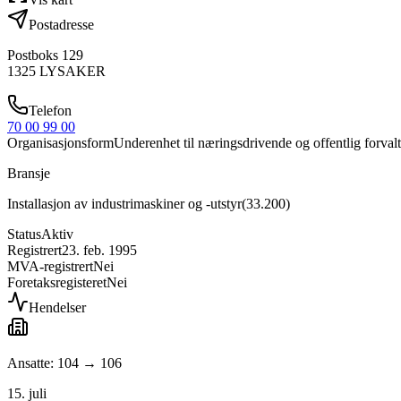
Postadresse
Postboks 129
1325
LYSAKER
Telefon
70 00 99 00
Organisasjonsform
Underenhet til næringsdrivende og offentlig forval
Bransje
Installasjon av industrimaskiner og -utstyr
(
33.200
)
Status
Aktiv
Registrert
23. feb. 1995
MVA-registrert
Nei
Foretaksregisteret
Nei
Hendelser
Ansatte: 104 → 106
15. juli