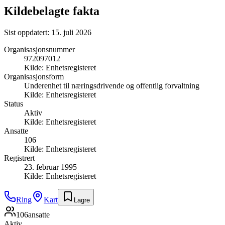
Kildebelagte fakta
Sist oppdatert:
15. juli 2026
Organisasjonsnummer
972097012
Kilde:
Enhetsregisteret
Organisasjonsform
Underenhet til næringsdrivende og offentlig forvaltning
Kilde:
Enhetsregisteret
Status
Aktiv
Kilde:
Enhetsregisteret
Ansatte
106
Kilde:
Enhetsregisteret
Registrert
23. februar 1995
Kilde:
Enhetsregisteret
Ring
Kart
Lagre
106
ansatte
Aktiv