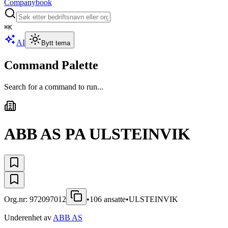
Companybook
⌘
K
AI
Bytt tema
Command Palette
Search for a command to run...
ABB AS PA ULSTEINVIK
Org.nr:
972097012
•
106
ansatte
•
ULSTEINVIK
Underenhet av
ABB AS