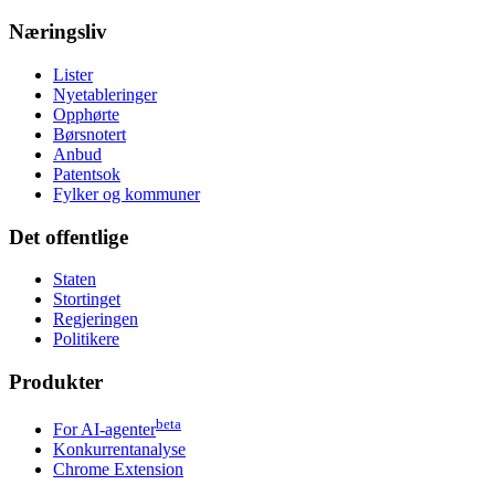
Næringsliv
Lister
Nyetableringer
Opphørte
Børsnotert
Anbud
Patentsok
Fylker og kommuner
Det offentlige
Staten
Stortinget
Regjeringen
Politikere
Produkter
beta
For AI-agenter
Konkurrentanalyse
Chrome Extension