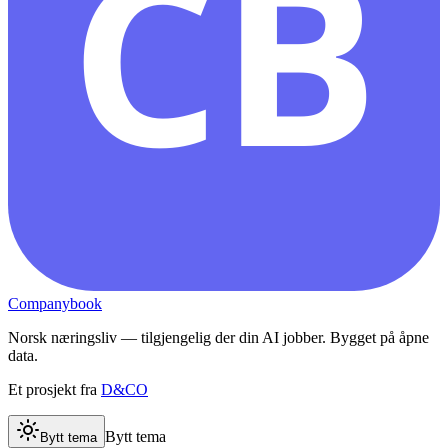
CB
Companybook
Norsk næringsliv — tilgjengelig der din AI jobber. Bygget på åpne
data.
Et prosjekt fra
D&CO
Bytt tema
Bytt tema