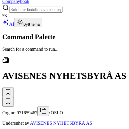
Companybook
⌘
K
AI
Bytt tema
Command Palette
Search for a command to run...
AVISENES NYHETSBYRÅ AS
Org.nr:
971659467
•
OSLO
Underenhet av
AVISENES NYHETSBYRÅ AS