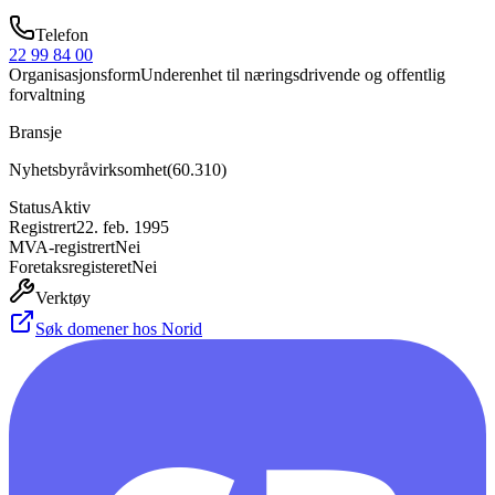
Telefon
22 99 84 00
Organisasjonsform
Underenhet til næringsdrivende og offentlig
forvaltning
Bransje
Nyhetsbyråvirksomhet
(
60.310
)
Status
Aktiv
Registrert
22. feb. 1995
MVA-registrert
Nei
Foretaksregisteret
Nei
Verktøy
Søk domener hos Norid