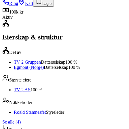
Ring
Kart
Lagre
100k kr
Aktiv
Eierskap & struktur
Del av
TV 2 Gruppen
Datterselskap
100 %
Egmont (Norge)
Datterselskap
100 %
Største eiere
TV 2 AS
100 %
Nøkkelroller
Roald Stamnesfet
Styreleder
Se alle (4)
→