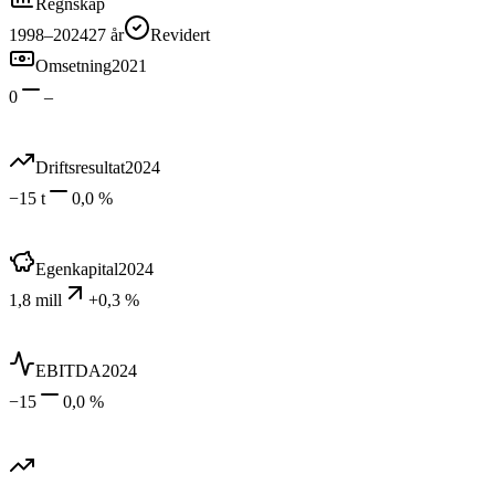
Regnskap
1998–2024
27
år
Revidert
Omsetning
2021
0
–
Driftsresultat
2024
−15 t
0,0 %
Egenkapital
2024
1,8 mill
+0,3 %
EBITDA
2024
−15
0,0 %