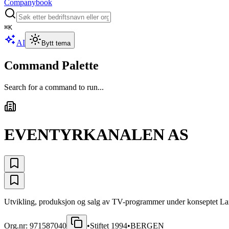
Companybook
⌘
K
AI
Bytt tema
Command Palette
Search for a command to run...
EVENTYRKANALEN AS
Utvikling, produksjon og salg av TV-programmer under konseptet Lan
Org.nr:
971587040
•
Stiftet
1994
•
BERGEN