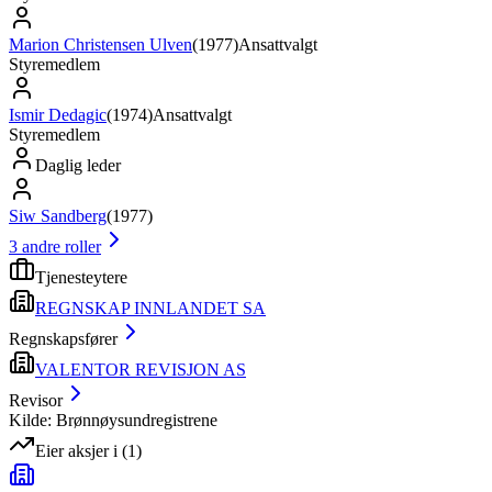
Marion Christensen Ulven
(
1977
)
Ansattvalgt
Styremedlem
Ismir Dedagic
(
1974
)
Ansattvalgt
Styremedlem
Daglig leder
Siw Sandberg
(
1977
)
3
andre roller
Tjenesteytere
REGNSKAP INNLANDET SA
Regnskapsfører
VALENTOR REVISJON AS
Revisor
Kilde: Brønnøysundregistrene
Eier aksjer i
(
1
)