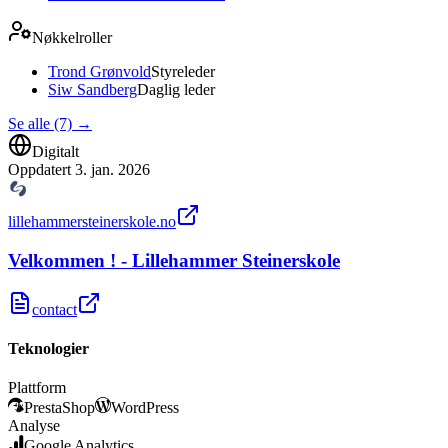
Nøkkelroller
Trond Grønvold
Styreleder
Siw Sandberg
Daglig leder
Se alle (7)
→
Digitalt
Oppdatert
3. jan. 2026
lillehammersteinerskole.no
Velkommen ! - Lillehammer Steinerskole
contact
Teknologier
Plattform
PrestaShop
WordPress
Analyse
Google Analytics