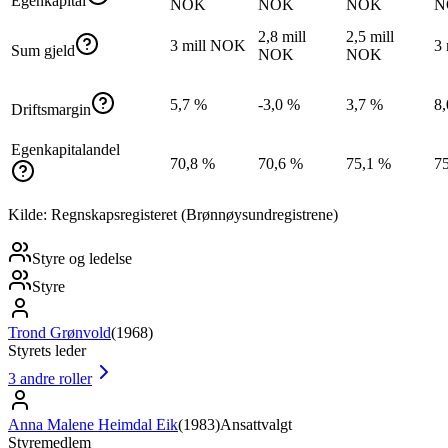
Egenkapital
NOK
NOK
NOK
N
2,8 mill
2,5 mill
3 mill NOK
3
Sum gjeld
NOK
NOK
5,7 %
-3,0 %
3,7 %
8
Driftsmargin
Egenkapitalandel
70,8 %
70,6 %
75,1 %
7
Kilde: Regnskapsregisteret (Brønnøysundregistrene)
Styre og ledelse
Styre
Trond Grønvold
(
1968
)
Styrets leder
3
andre roller
Anna Malene Heimdal Eik
(
1983
)
Ansattvalgt
Styremedlem