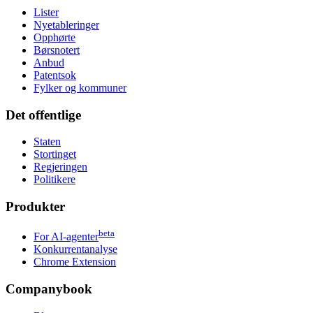
Lister
Nyetableringer
Opphørte
Børsnotert
Anbud
Patentsok
Fylker og kommuner
Det offentlige
Staten
Stortinget
Regjeringen
Politikere
Produkter
beta
For AI-agenter
Konkurrentanalyse
Chrome Extension
Companybook