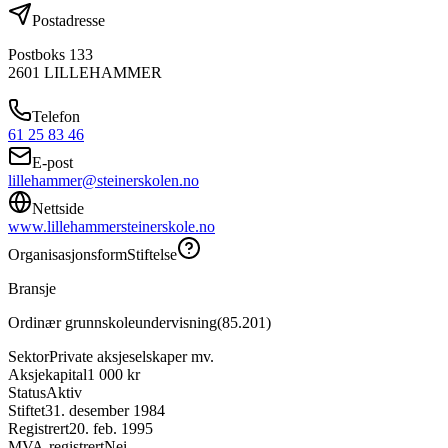
Postadresse
Postboks 133
2601
LILLEHAMMER
Telefon
61 25 83 46
E-post
lillehammer@steinerskolen.no
Nettside
www.lillehammersteinerskole.no
Organisasjonsform
Stiftelse
Bransje
Ordinær grunnskoleundervisning
(
85.201
)
Sektor
Private aksjeselskaper mv.
Aksjekapital
1 000 kr
Status
Aktiv
Stiftet
31. desember 1984
Registrert
20. feb. 1995
MVA-registrert
Nei