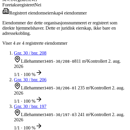
Foretaksregisteret
Nei
Registrert eiendomseierskap
4
eiendom
mer
Eiendommer der dette organisasjonsnummeret er registrert som
direkte hjemmelshaver. Dette er juridisk eierskap, ikke bare en
adressekobling.
Viser
4
av
4
registrerte eiendommer
Gnr.
30
/ bnr.
208
Lillehammer
811 m²
Kontrollert
2. aug.
3405-30/208-0
2026
1/1 · 100 %
Gnr.
30
/ bnr.
206
Lillehammer
1 235 m²
Kontrollert
2. aug.
3405-30/206-0
2026
1/1 · 100 %
Gnr.
30
/ bnr.
197
Lillehammer
3 241 m²
Kontrollert
2. aug.
3405-30/197-0
2026
1/1 · 100 %