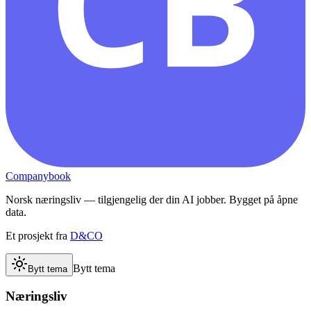
CB
Companybook
Norsk næringsliv — tilgjengelig der din AI jobber. Bygget på åpne
data.
Et prosjekt fra
D&CO
Bytt tema
Bytt tema
Næringsliv