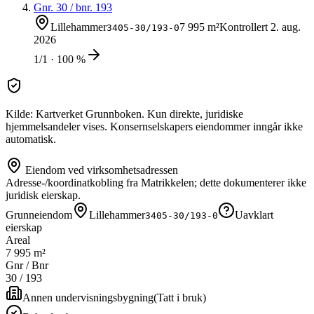
Gnr.
30
/ bnr.
193
Lillehammer
7 995 m²
Kontrollert
2. aug.
3405-30/193-0
2026
1/1 · 100 %
Kilde: Kartverket Grunnboken. Kun direkte, juridiske
hjemmelsandeler vises. Konsernselskapers eiendommer inngår ikke
automatisk.
Eiendom ved virksomhetsadressen
Adresse-/koordinatkobling fra Matrikkelen; dette dokumenterer ikke
juridisk eierskap.
Grunneiendom
Lillehammer
Uavklart
3405-30/193-0
eierskap
Areal
7 995 m²
Gnr / Bnr
30
/
193
Annen undervisningsbygning
(
Tatt i bruk
)