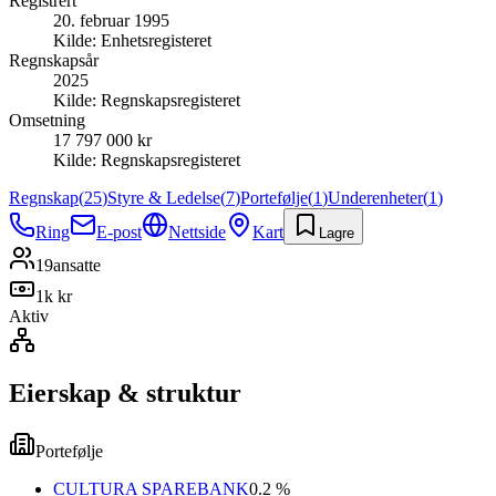
Registrert
20. februar 1995
Kilde:
Enhetsregisteret
Regnskapsår
2025
Kilde:
Regnskapsregisteret
Omsetning
17 797 000 kr
Kilde:
Regnskapsregisteret
Regnskap
(
25
)
Styre & Ledelse
(
7
)
Portefølje
(
1
)
Underenheter
(
1
)
Ring
E-post
Nettside
Kart
Lagre
19
ansatte
1k kr
Aktiv
Eierskap & struktur
Portefølje
CULTURA SPAREBANK
0.2 %