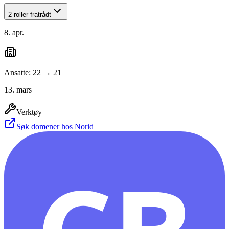
2 roller fratrådt
8. apr.
Ansatte: 22 → 21
13. mars
Verktøy
Søk domener hos Norid