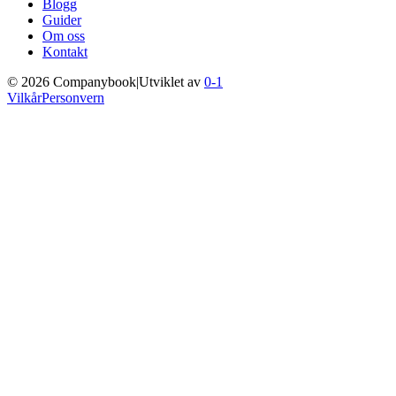
Blogg
Guider
Om oss
Kontakt
©
2026
Companybook
|
Utviklet av
0-1
Vilkår
Personvern