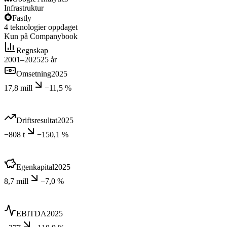
Infrastruktur
Fastly
4
teknologier
oppdaget
Kun på Companybook
Regnskap
2001–2025
25
år
Omsetning
2025
17,8 mill
−11,5 %
Driftsresultat
2025
−808 t
−150,1 %
Egenkapital
2025
8,7 mill
−7,0 %
EBITDA
2025