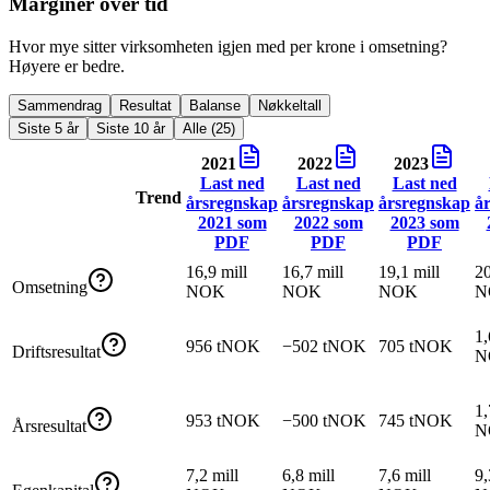
Marginer over tid
Hvor mye sitter virksomheten igjen med per krone i omsetning?
Høyere er bedre.
Sammendrag
Resultat
Balanse
Nøkkeltall
Siste 5 år
Siste 10 år
Alle (25)
2021
2022
2023
Last ned
Last ned
Last ned
Trend
årsregnskap
årsregnskap
årsregnskap
å
2021
som
2022
som
2023
som
PDF
PDF
PDF
16,9 mill
16,7 mill
19,1 mill
20
Omsetning
NOK
NOK
NOK
N
1,
956 tNOK
−502 tNOK
705 tNOK
Driftsresultat
N
1,
953 tNOK
−500 tNOK
745 tNOK
Årsresultat
N
7,2 mill
6,8 mill
7,6 mill
9,