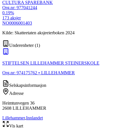
CULTURA SPAREBANK
Org.nr:
977041244
0.19
%
173
aksjer
NO0006001403
Kilde: Skatteetaten aksjeeierboken 2024
Underenheter
(
1
)
STIFTELSEN LILLEHAMMER STEINERSKOLE
Org.nr:
974175762
• LILLEHAMMER
Selskapsinformasjon
Adresse
Heimtunvegen 36
2608
LILLEHAMMER
Lillehammer
,
Innlandet
Vis kart