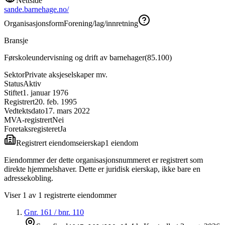
Nettside
sande.barnehage.no/
Organisasjonsform
Forening/lag/innretning
Bransje
Førskoleundervisning og drift av barnehager
(
85.100
)
Sektor
Private aksjeselskaper mv.
Status
Aktiv
Stiftet
1. januar 1976
Registrert
20. feb. 1995
Vedtektsdato
17. mars 2022
MVA-registrert
Nei
Foretaksregisteret
Ja
Registrert eiendomseierskap
1
eiendom
Eiendommer der dette organisasjonsnummeret er registrert som
direkte hjemmelshaver. Dette er juridisk eierskap, ikke bare en
adressekobling.
Viser
1
av
1
registrerte eiendommer
Gnr.
161
/ bnr.
110