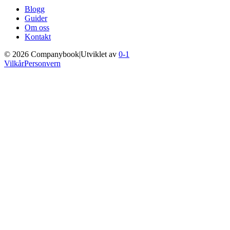
Blogg
Guider
Om oss
Kontakt
©
2026
Companybook
|
Utviklet av
0-1
Vilkår
Personvern