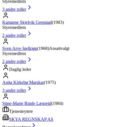
Styremedlem
3
andre roller
Karianne Skjelvik Grepstad
(
1983
)
Styremedlem
2
andre roller
Sven Arve Igelkjøn
(
1968
)
Ansattvalgt
Styremedlem
2
andre roller
Daglig leder
Anita Kirkebø Marskar
(
1975
)
3
andre roller
Stine-Marie Rinde Lægreid
(
1984
)
Tjenesteytere
SKYA REGNSKAP AS