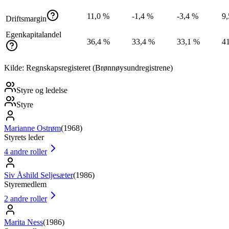
11,0 %
-1,4 %
-3,4 %
9
Driftsmargin
Egenkapitalandel
36,4 %
33,4 %
33,1 %
4
Kilde: Regnskapsregisteret (Brønnøysundregistrene)
Styre og ledelse
Styre
Marianne Ostrøm
(
1968
)
Styrets leder
4
andre roller
Siv Åshild Seljesæter
(
1986
)
Styremedlem
2
andre roller
Marita Ness
(
1986
)