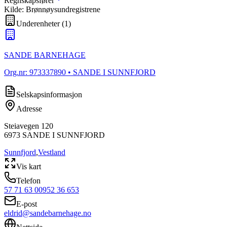
Regnskapsfører
Kilde: Brønnøysundregistrene
Underenheter
(
1
)
SANDE BARNEHAGE
Org.nr:
973337890
• SANDE I SUNNFJORD
Selskapsinformasjon
Adresse
Steiavegen 120
6973
SANDE I SUNNFJORD
Sunnfjord
,
Vestland
Vis kart
Telefon
57 71 63 00
952 36 653
E-post
eldrid@sandebarnehage.no