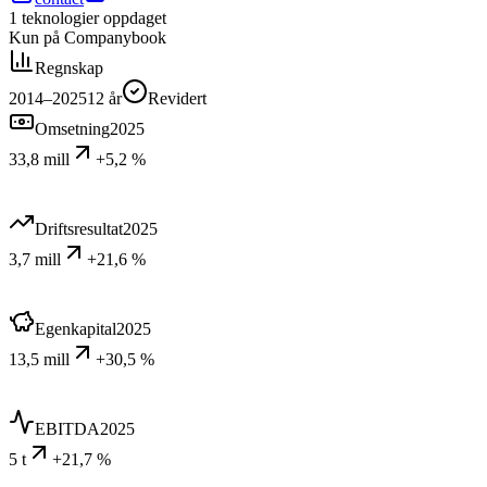
1
teknologier
oppdaget
Kun på Companybook
Regnskap
2014–2025
12
år
Revidert
Omsetning
2025
33,8 mill
+5,2 %
Driftsresultat
2025
3,7 mill
+21,6 %
Egenkapital
2025
13,5 mill
+30,5 %
EBITDA
2025
5 t
+21,7 %