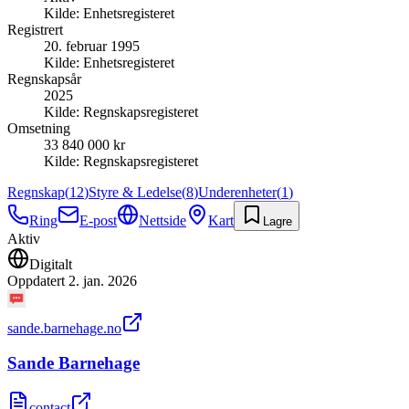
Kilde:
Enhetsregisteret
Registrert
20. februar 1995
Kilde:
Enhetsregisteret
Regnskapsår
2025
Kilde:
Regnskapsregisteret
Omsetning
33 840 000 kr
Kilde:
Regnskapsregisteret
Regnskap
(
12
)
Styre & Ledelse
(
8
)
Underenheter
(
1
)
Ring
E-post
Nettside
Kart
Lagre
Aktiv
Digitalt
Oppdatert
2. jan. 2026
sande.barnehage.no
Sande Barnehage
contact