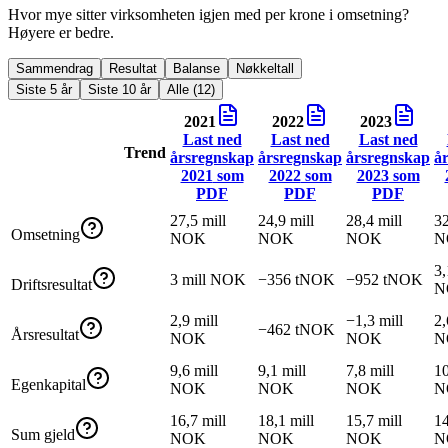
Hvor mye sitter virksomheten igjen med per krone i omsetning?
Høyere er bedre.
Sammendrag
Resultat
Balanse
Nøkkeltall
Siste 5 år
Siste 10 år
Alle (12)
2021
2022
2023
Last ned
Last ned
Last ned
Trend
årsregnskap
årsregnskap
årsregnskap
å
2021
som
2022
som
2023
som
PDF
PDF
PDF
27,5 mill
24,9 mill
28,4 mill
32
Omsetning
NOK
NOK
NOK
N
3,
3 mill NOK
−356 tNOK
−952 tNOK
Driftsresultat
N
2,9 mill
−1,3 mill
2,
−462 tNOK
Årsresultat
NOK
NOK
N
9,6 mill
9,1 mill
7,8 mill
10
Egenkapital
NOK
NOK
NOK
N
16,7 mill
18,1 mill
15,7 mill
14
Sum gjeld
NOK
NOK
NOK
N