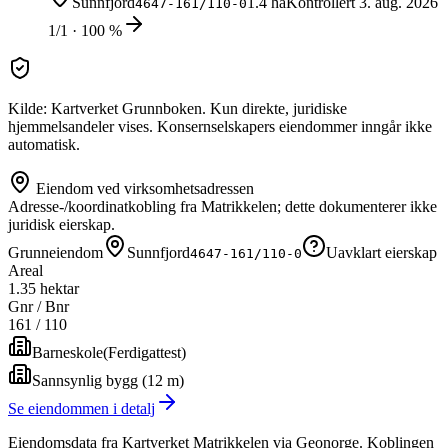
Sunnfjord
1.4 ha
Kontrollert
3. aug. 2026
4647-161/110-0
1/1 · 100 %
Kilde: Kartverket Grunnboken. Kun direkte, juridiske
hjemmelsandeler vises. Konsernselskapers eiendommer inngår ikke
automatisk.
Eiendom ved virksomhetsadressen
Adresse-/koordinatkobling fra Matrikkelen; dette dokumenterer ikke
juridisk eierskap.
Grunneiendom
Sunnfjord
Uavklart eierskap
4647-161/110-0
Areal
1.35 hektar
Gnr / Bnr
161
/
110
Barneskole
(
Ferdigattest
)
Sannsynlig bygg (12 m)
Se eiendommen i detalj
Eiendomsdata fra Kartverket Matrikkelen via Geonorge. Koblingen