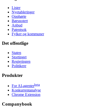
Lister
Nyetableringer
Opphørte
Børsnotert
Anbud
Patentsok
Fylker og kommuner
Det offentlige
Staten
Stortinget
Regjeringen
Politikere
Produkter
beta
For AI-agenter
Konkurrentanalyse
Chrome Extension
Companybook