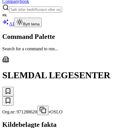
Companybook
⌘
K
AI
Bytt tema
Command Palette
Search for a command to run...
SLEMDAL LEGESENTER
Org.nr:
971288620
•
OSLO
Kildebelagte fakta