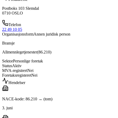
Postboks 103 Slemdal
0710
OSLO
Telefon
22 49 10 05
Organisasjonsform
Annen juridisk person
Bransje
Allmennlegetjenester
(
86.210
)
Sektor
Personlige foretak
Status
Aktiv
MVA-registrert
Nei
Foretaksregisteret
Nei
Hendelser
NACE-kode: 86.210 → (tom)
3. juni