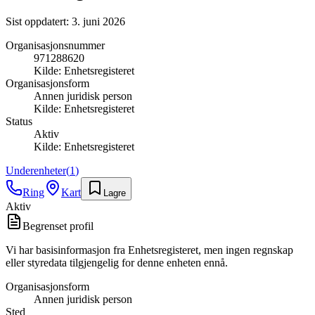
Sist oppdatert:
3. juni 2026
Organisasjonsnummer
971288620
Kilde:
Enhetsregisteret
Organisasjonsform
Annen juridisk person
Kilde:
Enhetsregisteret
Status
Aktiv
Kilde:
Enhetsregisteret
Underenheter
(
1
)
Ring
Kart
Lagre
Aktiv
Begrenset profil
Vi har basisinformasjon fra Enhetsregisteret, men ingen regnskap
eller styredata tilgjengelig for denne enheten ennå.
Organisasjonsform
Annen juridisk person
Sted