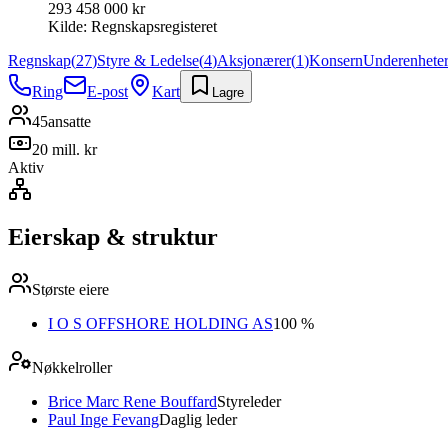
293 458 000 kr
Kilde:
Regnskapsregisteret
Regnskap
(
27
)
Styre & Ledelse
(
4
)
Aksjonærer
(
1
)
Konsern
Underenhete
Ring
E-post
Kart
Lagre
45
ansatte
20 mill. kr
Aktiv
Eierskap & struktur
Største eiere
I O S OFFSHORE HOLDING AS
100 %
Nøkkelroller
Brice Marc Rene Bouffard
Styreleder
Paul Inge Fevang
Daglig leder