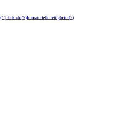
r
(
1
)
Tilskudd
(
5
)
Immaterielle rettigheter
(
7
)