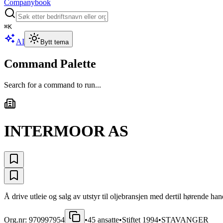
Companybook
⌘
K
AI
Bytt tema
Command Palette
Search for a command to run...
INTERMOOR AS
Å drive utleie og salg av utstyr til oljebransjen med dertil hørende ha
Org.nr:
970997954
•
45
ansatte
•
Stiftet
1994
•
STAVANGER