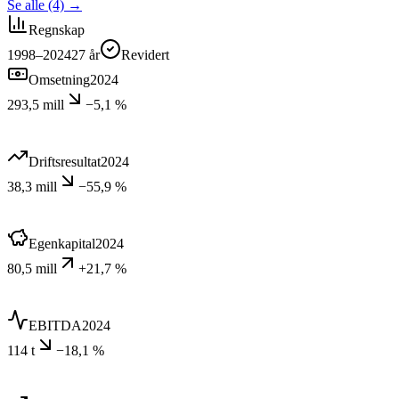
Se alle (4)
→
Regnskap
1998–2024
27
år
Revidert
Omsetning
2024
293,5 mill
−5,1 %
Driftsresultat
2024
38,3 mill
−55,9 %
Egenkapital
2024
80,5 mill
+21,7 %
EBITDA
2024
114 t
−18,1 %