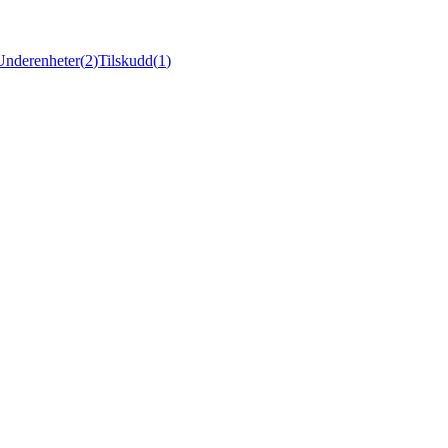
Underenheter
(
2
)
Tilskudd
(
1
)