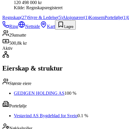
120 498 000 kr
Kilde:
Regnskapsregisteret
Regnskap
(
27
)
Styre & Ledelse
(
5
)
Aksjonærer
(
1
)
Konsern
Portefølje
(
1
)
Ring
Nettside
Kart
Lagre
29
ansatte
500,8k kr
Aktiv
Eierskap & struktur
Største eiere
GEDIGEN HOLDING AS
100 %
Portefølje
Vestavind AS Bygdeblad for Sveio
0.1 %
Nøkkelroller