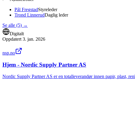
Pål Fregstad
Styreleder
Trond Linnerud
Daglig leder
Se alle (5)
→
Digitalt
Oppdatert
3. jan. 2026
nsp.no
Hjem - Nordic Supply Partner AS
Nordic Supply Partner AS er en totalleverandør innen papir, plast, ren