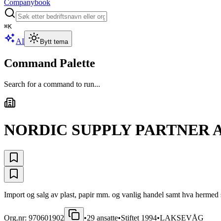
Companybook
⌘
K
AI
Bytt tema
Command Palette
Search for a command to run...
NORDIC SUPPLY PARTNER 
Import og salg av plast, papir mm. og vanlig handel samt hva hermed s
Org.nr:
970601902
•
29
ansatte
•
Stiftet
1994
•
LAKSEVÅG