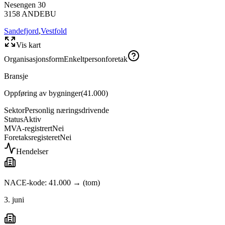
Nesengen 30
3158
ANDEBU
Sandefjord
,
Vestfold
Vis kart
Organisasjonsform
Enkeltpersonforetak
Bransje
Oppføring av bygninger
(
41.000
)
Sektor
Personlig næringsdrivende
Status
Aktiv
MVA-registrert
Nei
Foretaksregisteret
Nei
Hendelser
NACE-kode: 41.000 → (tom)
3. juni