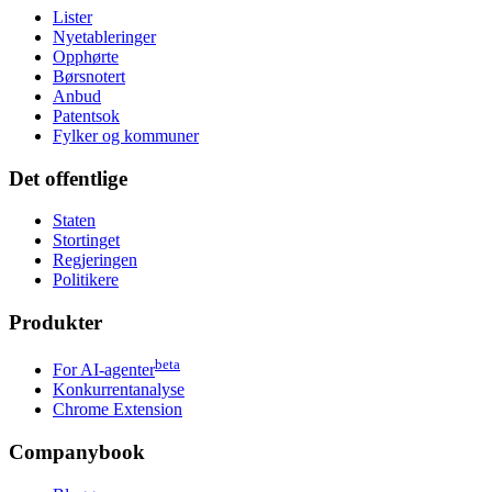
Lister
Nyetableringer
Opphørte
Børsnotert
Anbud
Patentsok
Fylker og kommuner
Det offentlige
Staten
Stortinget
Regjeringen
Politikere
Produkter
beta
For AI-agenter
Konkurrentanalyse
Chrome Extension
Companybook