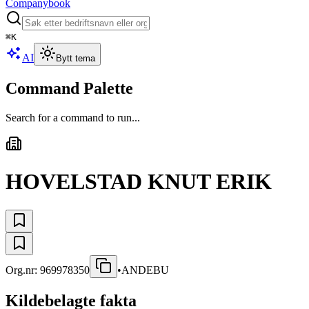
Companybook
⌘
K
AI
Bytt tema
Command Palette
Search for a command to run...
HOVELSTAD KNUT ERIK
Org.nr:
969978350
•
ANDEBU
Kildebelagte fakta