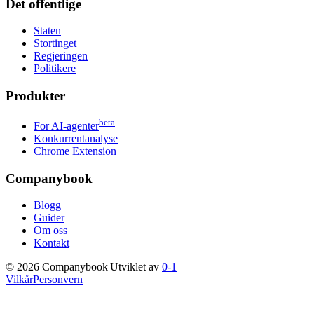
Det offentlige
Staten
Stortinget
Regjeringen
Politikere
Produkter
beta
For AI-agenter
Konkurrentanalyse
Chrome Extension
Companybook
Blogg
Guider
Om oss
Kontakt
©
2026
Companybook
|
Utviklet av
0-1
Vilkår
Personvern