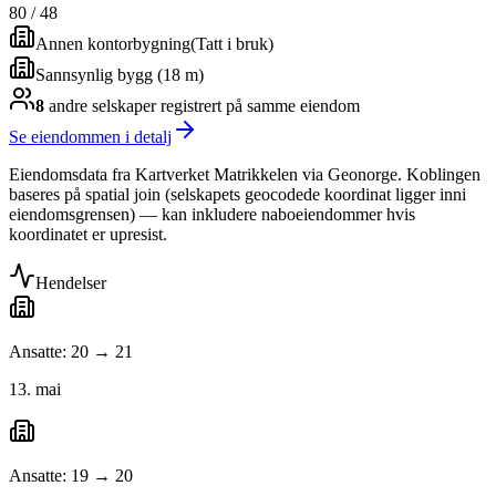
80
/
48
Annen kontorbygning
(
Tatt i bruk
)
Sannsynlig bygg (18 m)
8
andre selskap
er
registrert på samme eiendom
Se eiendommen i detalj
Eiendomsdata fra Kartverket Matrikkelen via Geonorge. Koblingen
baseres på spatial join (selskapets geocodede koordinat ligger inni
eiendomsgrensen) — kan inkludere naboeiendommer hvis
koordinatet er upresist.
Hendelser
Ansatte: 20 → 21
13. mai
Ansatte: 19 → 20