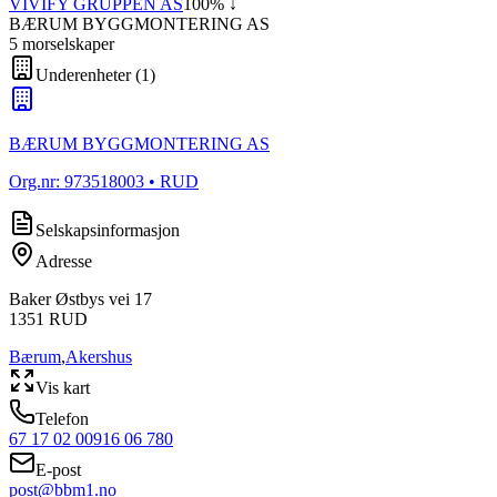
VIVIFY GRUPPEN AS
100
% ↓
BÆRUM BYGGMONTERING AS
5
morselskap
er
Underenheter
(
1
)
BÆRUM BYGGMONTERING AS
Org.nr:
973518003
• RUD
Selskapsinformasjon
Adresse
Baker Østbys vei 17
1351
RUD
Bærum
,
Akershus
Vis kart
Telefon
67 17 02 00
916 06 780
E-post
post@bbm1.no