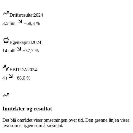
Driftsresultat
2024
3,5 mill
−68,8 %
Egenkapital
2024
14 mill
−37,7 %
EBITDA
2024
4 t
−68,0 %
Inntekter og resultat
Det blå området viser omsetningen over tid. Den grønne linjen viser
hva som er igjen som årsresultat.