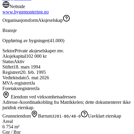
Nettside
www.byggmontering.no
Organisasjonsform
Aksjeselskap
Bransje
Oppføring av bygninger
(
41.000
)
Sektor
Private aksjeselskaper mv.
Aksjekapital
102 000 kr
Status
Aktiv
Stiftet
18. mars 1994
Registrert
20. feb. 1995
Vedtektsdato
5. mai 2026
MVA-registrert
Ja
Foretaksregisteret
Ja
Eiendom ved virksomhetsadressen
Adresse-/koordinatkobling fra Matrikkelen; dette dokumenterer ikke
juridisk eierskap.
Grunneiendom
Bærum
Uavklart eierskap
3201-80/48-0
Areal
6 754 m²
Gnr / Bnr