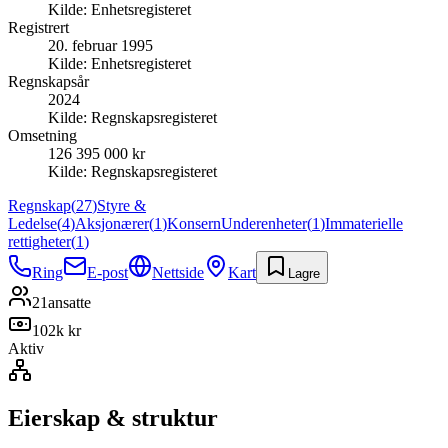
Kilde:
Enhetsregisteret
Registrert
20. februar 1995
Kilde:
Enhetsregisteret
Regnskapsår
2024
Kilde:
Regnskapsregisteret
Omsetning
126 395 000 kr
Kilde:
Regnskapsregisteret
Regnskap
(
27
)
Styre &
Ledelse
(
4
)
Aksjonærer
(
1
)
Konsern
Underenheter
(
1
)
Immaterielle
rettigheter
(
1
)
Ring
E-post
Nettside
Kart
Lagre
21
ansatte
102k kr
Aktiv
Eierskap & struktur