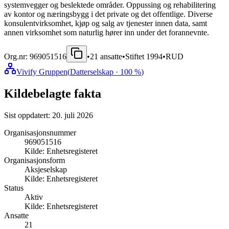
systemvegger og beslektede områder. Oppussing og rehabilitering
av kontor og næringsbygg i det private og det offentlige. Diverse
konsulentvirksomhet, kjøp og salg av tjenester innen data, samt
annen virksomhet som naturlig hører inn under det forannevnte.
Org.nr:
969051516
•
21
ansatte
•
Stiftet
1994
•
RUD
Vivify Gruppen
(
Datterselskap
· 100 %
)
Kildebelagte fakta
Sist oppdatert:
20. juli 2026
Organisasjonsnummer
969051516
Kilde:
Enhetsregisteret
Organisasjonsform
Aksjeselskap
Kilde:
Enhetsregisteret
Status
Aktiv
Kilde:
Enhetsregisteret
Ansatte
21