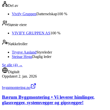
Del av
Vivify Gruppen
Datterselskap
100 %
Største eiere
VIVIFY GRUPPEN AS
100 %
Nøkkelroller
Trygve Aasland
Styreleder
Steinar Hegg
Daglig leder
Se alle (4)
→
Digitalt
Oppdatert
2. jan. 2026
byggmontering.no
Bærum Byggmontering • Vi leverer himlinger,
glassvegger, systemvegger og gipsvegger!