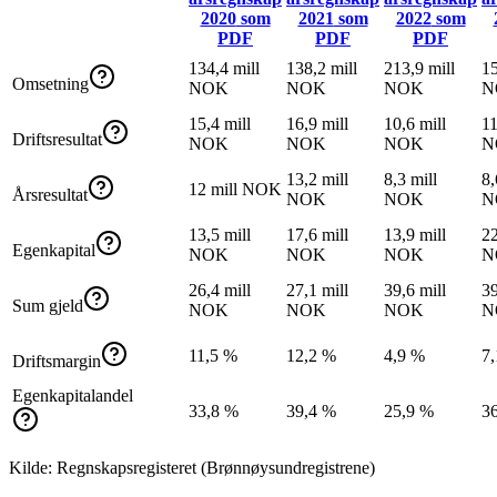
2020
som
2021
som
2022
som
PDF
PDF
PDF
134,4 mill
138,2 mill
213,9 mill
15
Omsetning
NOK
NOK
NOK
N
15,4 mill
16,9 mill
10,6 mill
11
Driftsresultat
NOK
NOK
NOK
N
13,2 mill
8,3 mill
8,
12 mill NOK
Årsresultat
NOK
NOK
N
13,5 mill
17,6 mill
13,9 mill
22
Egenkapital
NOK
NOK
NOK
N
26,4 mill
27,1 mill
39,6 mill
39
Sum gjeld
NOK
NOK
NOK
N
11,5 %
12,2 %
4,9 %
7
Driftsmargin
Egenkapitalandel
33,8 %
39,4 %
25,9 %
3
Kilde: Regnskapsregisteret (Brønnøysundregistrene)