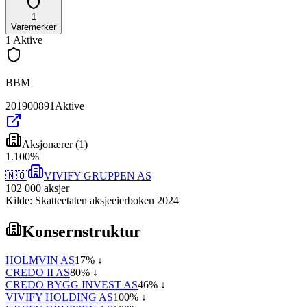
1
Varemerker
1
Aktive
BBM
201900891
Aktive
Aksjonærer
(
1
)
1
.
100
%
🇳🇴
VIVIFY GRUPPEN AS
102 000
aksjer
Kilde: Skatteetaten aksjeeierboken 2024
Konsernstruktur
HOLMVIN AS
17
% ↓
CREDO II AS
80
% ↓
CREDO BYGG INVEST AS
46
% ↓
VIVIFY HOLDING AS
100
% ↓