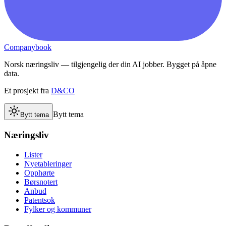
Companybook
Norsk næringsliv — tilgjengelig der din AI jobber. Bygget på åpne
data.
Et prosjekt fra
D&CO
Bytt tema
Bytt tema
Næringsliv
Lister
Nyetableringer
Opphørte
Børsnotert
Anbud
Patentsok
Fylker og kommuner