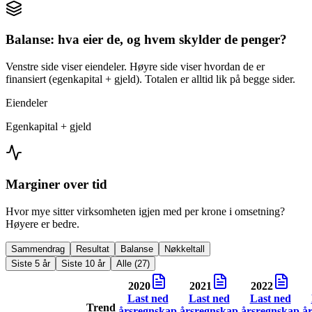
Balanse: hva eier de, og hvem skylder de penger?
Venstre side viser eiendeler. Høyre side viser hvordan de er
finansiert (egenkapital + gjeld). Totalen er alltid lik på begge sider.
Eiendeler
Egenkapital + gjeld
Marginer over tid
Hvor mye sitter virksomheten igjen med per krone i omsetning?
Høyere er bedre.
Sammendrag
Resultat
Balanse
Nøkkeltall
Siste 5 år
Siste 10 år
Alle (27)
2020
2021
2022
Last ned
Last ned
Last ned
Trend
årsregnskap
årsregnskap
årsregnskap
å