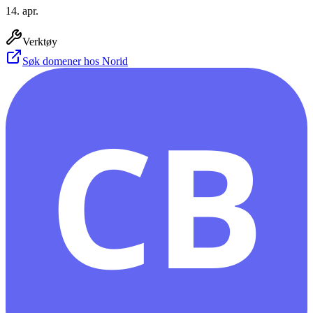
14. apr.
Verktøy
Søk domener hos Norid
CB