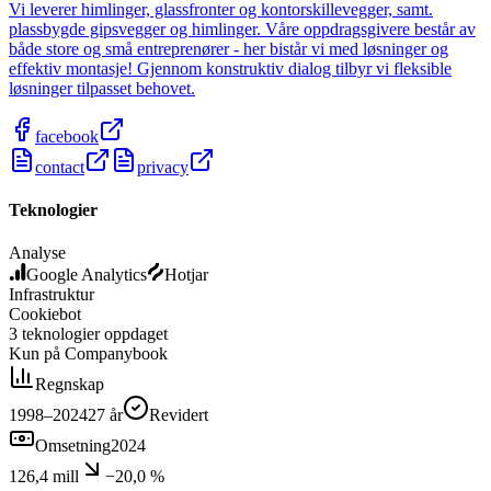
Vi leverer himlinger, glassfronter og kontorskillevegger, samt.
plassbygde gipsvegger og himlinger. Våre oppdragsgivere består av
både store og små entreprenører - her bistår vi med løsninger og
effektiv montasje! Gjennom konstruktiv dialog tilbyr vi fleksible
løsninger tilpasset behovet.
facebook
contact
privacy
Teknologier
Analyse
Google Analytics
Hotjar
Infrastruktur
Cookiebot
3
teknologier
oppdaget
Kun på Companybook
Regnskap
1998–2024
27
år
Revidert
Omsetning
2024
126,4 mill
−20,0 %