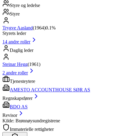
Styre og ledelse
Styre
Trygve Aasland
(
1964
)
0.1%
Styrets leder
14
andre roller
Daglig leder
Steinar Hegg
(
1961
)
2
andre roller
Tjenesteytere
AMESTO ACCOUNTHOUSE SØR AS
Regnskapsfører
BDO AS
Revisor
Kilde: Brønnøysundregistrene
Immaterielle rettigheter