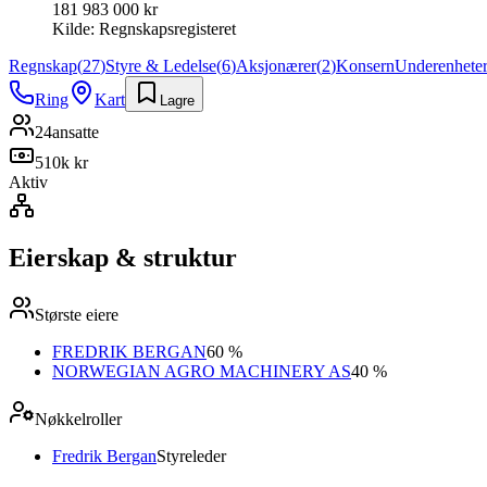
181 983 000 kr
Kilde:
Regnskapsregisteret
Regnskap
(
27
)
Styre & Ledelse
(
6
)
Aksjonærer
(
2
)
Konsern
Underenhete
Ring
Kart
Lagre
24
ansatte
510k kr
Aktiv
Eierskap & struktur
Største eiere
FREDRIK BERGAN
60 %
NORWEGIAN AGRO MACHINERY AS
40 %
Nøkkelroller
Fredrik Bergan
Styreleder