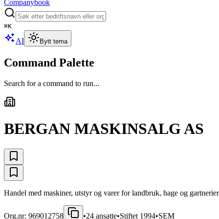
Companybook
⌘
K
AI
Bytt tema
Command Palette
Search for a command to run...
BERGAN MASKINSALG AS
Handel med maskiner, utstyr og varer for landbruk, hage og gartnerier
Org.nr:
969012758
•
24
ansatte
•
Stiftet
1994
•
SEM