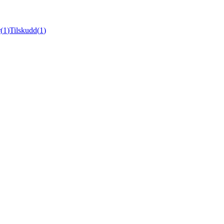
r
(
1
)
Tilskudd
(
1
)