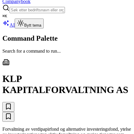
Companybook
⌘
K
AI
Bytt tema
Command Palette
Search for a command to run...
KLP
KAPITALFORVALTNING AS
Forvaltning av verdipapirfond og alternative investeringsfond, ytelse