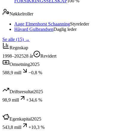
FORSIKRINGSSELSKAP
100 %
Nøkkelroller
Aage Elmenhorst Schaanning
Styreleder
Håvard Gulbrandsen
Daglig leder
Se alle (15)
→
Regnskap
1998–2025
28
år
Revidert
Omsetning
2025
588,9 mill
−0,8 %
Driftsresultat
2025
98,9 mill
+34,6 %
Egenkapital
2025
543,8 mill
+10,3 %