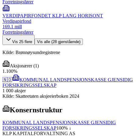
Forretningsfører
VERDIPAPIRFONDET KLP LANG HORISONT
Verdipapirfond
169.1 mill
Forretningsfører
Vis
25
flere
Vis alle (
28
gjenstående)
Kilde: Brønnøysundregistrene
Aksjonærer
(
1
)
1
.
100
%
🇳🇴
KOMMUNAL LANDSPENSJONSKASSE GJENSIDIG
FORSIKRINGSSELSKAP
1 000
aksjer
Kilde: Skatteetaten aksjeeierboken 2024
Konsernstruktur
KOMMUNAL LANDSPENSJONSKASSE GJENSIDIG
FORSIKRINGSSELSKAP
100
% ↓
KLP KAPITALFORVALTNING AS