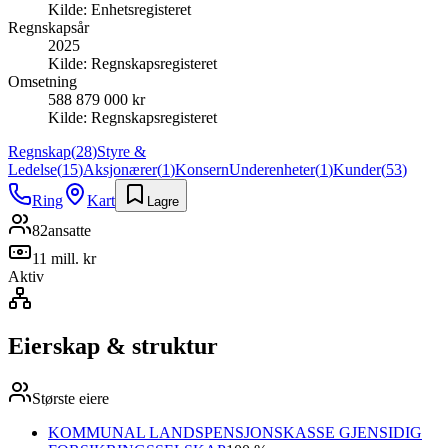
Kilde:
Enhetsregisteret
Regnskapsår
2025
Kilde:
Regnskapsregisteret
Omsetning
588 879 000 kr
Kilde:
Regnskapsregisteret
Regnskap
(
28
)
Styre &
Ledelse
(
15
)
Aksjonærer
(
1
)
Konsern
Underenheter
(
1
)
Kunder
(
53
)
Ring
Kart
Lagre
82
ansatte
11 mill. kr
Aktiv
Eierskap & struktur
Største eiere
KOMMUNAL LANDSPENSJONSKASSE GJENSIDIG