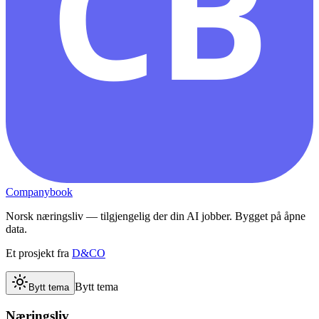
CB
Companybook
Norsk næringsliv — tilgjengelig der din AI jobber. Bygget på åpne
data.
Et prosjekt fra
D&CO
Bytt tema
Bytt tema
Næringsliv