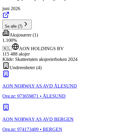
juni 2026
Se alle
(
7
)
Aksjonærer
(
1
)
1
.
100
%
🇳🇱
AON HOLDINGS BV
115 488
aksjer
Kilde: Skatteetaten aksjeeierboken 2024
Underenheter
(
4
)
AON NORWAY AS AVD ÅLESUND
Org.nr:
973659871
• ÅLESUND
AON NORWAY AS AVD BERGEN
Org.nr:
974173409
• BERGEN