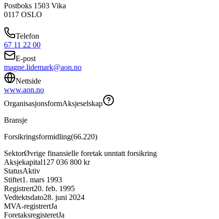
Postboks 1503 Vika
0117
OSLO
Telefon
67 11 22 00
E-post
magne.lidemark@aon.no
Nettside
www.aon.no
Organisasjonsform
Aksjeselskap
Bransje
Forsikringsformidling
(
66.220
)
Sektor
Øvrige finansielle foretak unntatt forsikring
Aksjekapital
127 036 800 kr
Status
Aktiv
Stiftet
1. mars 1993
Registrert
20. feb. 1995
Vedtektsdato
28. juni 2024
MVA-registrert
Ja
Foretaksregisteret
Ja