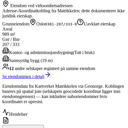
Eiendom ved virksomhetsadressen
Adresse-/koordinatkobling fra Matrikkelen; dette dokumenterer ikke
juridisk eierskap.
Grunneiendom
Oslo
Uavklart eierskap
0301-207/333-0
Areal
989 m²
Gnr / Bnr
207
/
333
Kontor- og administrasjonsbygning
(
Tatt i bruk
)
Sannsynlig bygg (19 m)
12
andre selskap
er
registrert på samme eiendom
Se eiendommen i detalj
Eiendomsdata fra Kartverket Matrikkelen via Geonorge. Koblingen
baseres på spatial join (selskapets geocodede koordinat ligger inni
eiendomsgrensen) — kan inkludere naboeiendommer hvis
koordinatet er upresist.
Hendelser