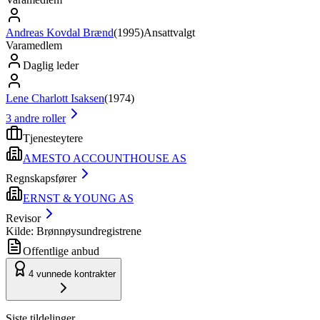
Andreas Kovdal Brænd
(
1995
)
Ansattvalgt
Varamedlem
Daglig leder
Lene Charlott Isaksen
(
1974
)
3
andre roller
Tjenesteytere
AMESTO ACCOUNTHOUSE AS
Regnskapsfører
ERNST & YOUNG AS
Revisor
Kilde: Brønnøysundregistrene
Offentlige anbud
4
vunnede kontrakter
Siste tildelinger