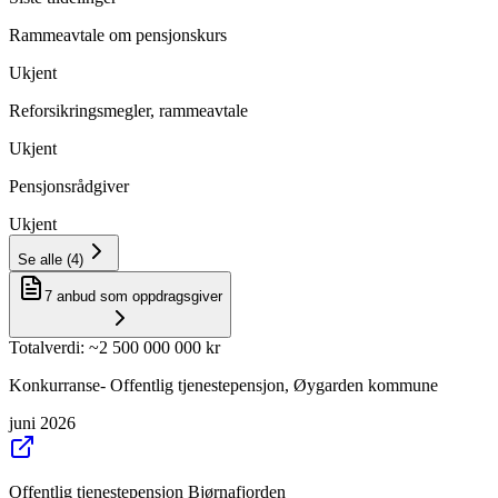
Rammeavtale om pensjonskurs
Ukjent
Reforsikringsmegler, rammeavtale
Ukjent
Pensjonsrådgiver
Ukjent
Se alle
(
4
)
7
anbud som oppdragsgiver
Totalverdi
: ~
2 500 000 000 kr
Konkurranse- Offentlig tjenestepensjon, Øygarden kommune
juni 2026
Offentlig tjenestepensjon Bjørnafjorden