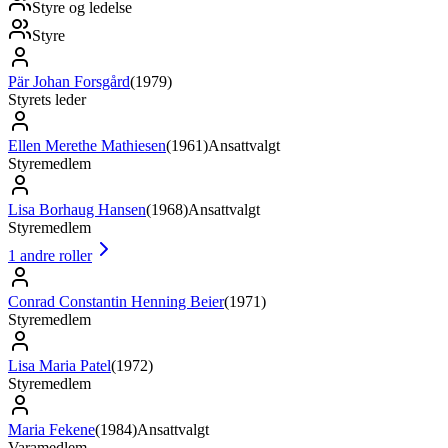
Styre og ledelse
Styre
Pär Johan Forsgård
(
1979
)
Styrets leder
Ellen Merethe Mathiesen
(
1961
)
Ansattvalgt
Styremedlem
Lisa Borhaug Hansen
(
1968
)
Ansattvalgt
Styremedlem
1
andre roller
Conrad Constantin Henning Beier
(
1971
)
Styremedlem
Lisa Maria Patel
(
1972
)
Styremedlem
Maria Fekene
(
1984
)
Ansattvalgt
Varamedlem