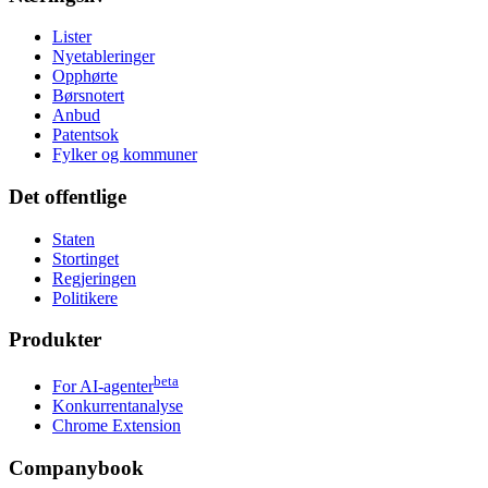
Lister
Nyetableringer
Opphørte
Børsnotert
Anbud
Patentsok
Fylker og kommuner
Det offentlige
Staten
Stortinget
Regjeringen
Politikere
Produkter
beta
For AI-agenter
Konkurrentanalyse
Chrome Extension
Companybook