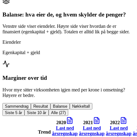
Balanse: hva eier de, og hvem skylder de penger?
Venstre side viser eiendeler. Høyre side viser hvordan de er
finansiert (egenkapital + gjeld). Totalen er alltid lik på begge sider.
Eiendeler
Egenkapital + gjeld
Marginer over tid
Hvor mye sitter virksomheten igjen med per krone i omsetning?
Høyere er bedre.
Sammendrag
Resultat
Balanse
Nøkkeltall
Siste 5 år
Siste 10 år
Alle (27)
2020
2021
2022
Last ned
Last ned
Last ned
Trend
årsregnskap
årsregnskap
årsregnskap
å