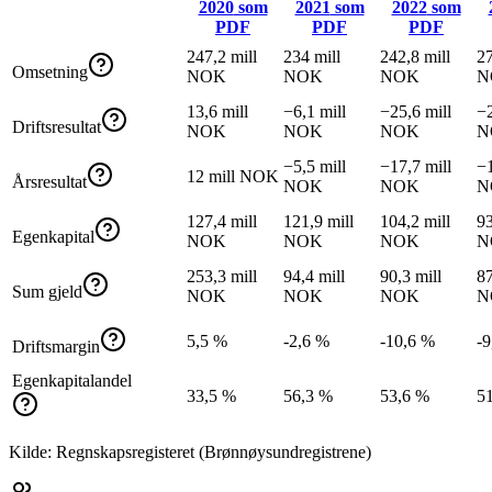
2020
som
2021
som
2022
som
PDF
PDF
PDF
247,2 mill
234 mill
242,8 mill
27
Omsetning
NOK
NOK
NOK
N
13,6 mill
−6,1 mill
−25,6 mill
−2
Driftsresultat
NOK
NOK
NOK
N
−5,5 mill
−17,7 mill
−1
12 mill NOK
Årsresultat
NOK
NOK
N
127,4 mill
121,9 mill
104,2 mill
93
Egenkapital
NOK
NOK
NOK
N
253,3 mill
94,4 mill
90,3 mill
87
Sum gjeld
NOK
NOK
NOK
N
5,5 %
-2,6 %
-10,6 %
-9
Driftsmargin
Egenkapitalandel
33,5 %
56,3 %
53,6 %
5
Kilde: Regnskapsregisteret (Brønnøysundregistrene)