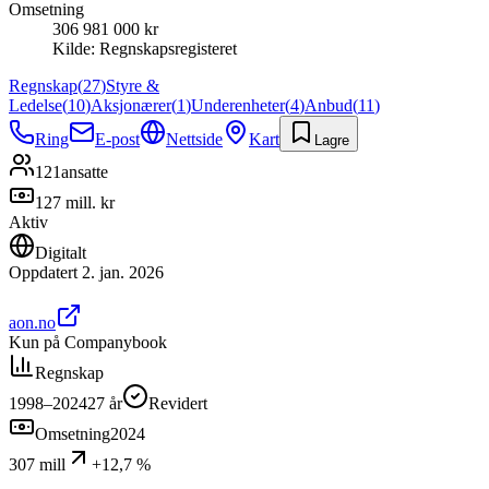
Omsetning
306 981 000 kr
Kilde:
Regnskapsregisteret
Regnskap
(
27
)
Styre &
Ledelse
(
10
)
Aksjonærer
(
1
)
Underenheter
(
4
)
Anbud
(
11
)
Ring
E-post
Nettside
Kart
Lagre
121
ansatte
127 mill. kr
Aktiv
Digitalt
Oppdatert
2. jan. 2026
aon.no
Kun på Companybook
Regnskap
1998–2024
27
år
Revidert
Omsetning
2024
307 mill
+12,7 %