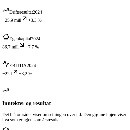
Driftsresultat
2024
−25,9 mill
+3,3 %
Egenkapital
2024
86,7 mill
−7,7 %
EBITDA
2024
−25 t
+3,2 %
Inntekter og resultat
Det blå området viser omsetningen over tid. Den grønne linjen viser
hva som er igjen som årsresultat.