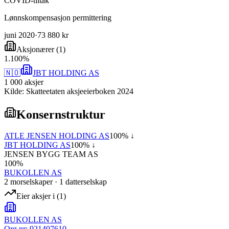
COVID-tiltak
Lønnskompensasjon permittering
juni 2020
·
73 880 kr
Aksjonærer
(
1
)
1
.
100
%
🇳🇴
JBT HOLDING AS
1 000
aksjer
Kilde: Skatteetaten aksjeeierboken 2024
Konsernstruktur
ATLE JENSEN HOLDING AS
100
% ↓
JBT HOLDING AS
100
% ↓
JENSEN BYGG TEAM AS
100
%
BUKOLLEN AS
2
morselskap
er
·
1
datterselskap
Eier aksjer i
(
1
)
BUKOLLEN AS
Org.nr:
921407610