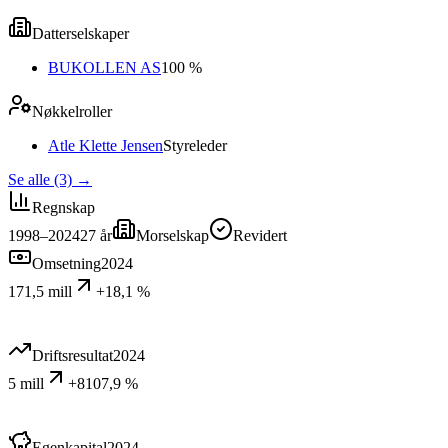
Datterselskaper
BUKOLLEN AS
100 %
Nøkkelroller
Atle Klette Jensen
Styreleder
Se alle (3)
→
Regnskap
1998–2024
27
år
Morselskap
Revidert
Omsetning
2024
171,5 mill
+18,1 %
Driftsresultat
2024
5 mill
+8107,9 %
Egenkapital
2024