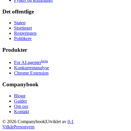
Fylker og kommuner
Det offentlige
Staten
Stortinget
Regjeringen
Politikere
Produkter
beta
For AI-agenter
Konkurrentanalyse
Chrome Extension
Companybook
Blogg
Guider
Om oss
Kontakt
©
2026
Companybook
|
Utviklet av
0-1
Vilkår
Personvern