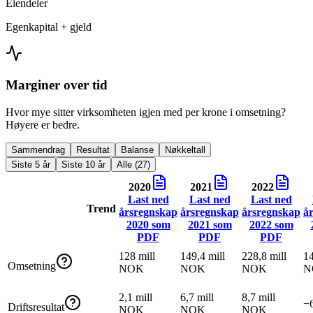
Eiendeler
Egenkapital + gjeld
Marginer over tid
Hvor mye sitter virksomheten igjen med per krone i omsetning?
Høyere er bedre.
Sammendrag
Resultat
Balanse
Nøkkeltall
Siste 5 år
Siste 10 år
Alle (27)
2020
2021
2022
Last ned
Last ned
Last ned
Trend
årsregnskap
årsregnskap
årsregnskap
å
2020
som
2021
som
2022
som
PDF
PDF
PDF
128 mill
149,4 mill
228,8 mill
14
Omsetning
NOK
NOK
NOK
N
2,1 mill
6,7 mill
8,7 mill
−
Driftsresultat
NOK
NOK
NOK