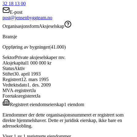
32 18 13 00
E-post
post@jensenbyggteam.no
Organisasjonsform
Aksjeselskap
Bransje
Oppføring av bygninger
(
41.000
)
Sektor
Private aksjeselskaper mv.
Aksjekapital
1 000 000 kr
Status
Aktiv
Stiftet
30. april 1993
Registrert
12. mars 1995
Vedtektsdato
1. des. 2009
MVA-registrert
Ja
Foretaksregisteret
Ja
Registrert eiendomseierskap
1
eiendom
Eiendommer der dette organisasjonsnummeret er registrert som
direkte hjemmelshaver. Dette er juridisk eierskap, ikke bare en
adressekobling.
Viser
1
av
1
registrerte eiendommer