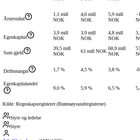
1,1 mill
4,6 mill
5,9 mill
−1
Årsresultat
NOK
NOK
NOK
N
3,9 mill
3,9 mill
4,8 mill
3,
Egenkapital
NOK
NOK
NOK
N
39,5 mill
68,9 mill
53
63 mill NOK
Sum gjeld
NOK
NOK
N
1,7 %
4,5 %
3,8 %
-0
Driftsmargin
Egenkapitalandel
9,0 %
5,9 %
6,5 %
5
Kilde: Regnskapsregisteret (Brønnøysundregistrene)
Styre og ledelse
Styre