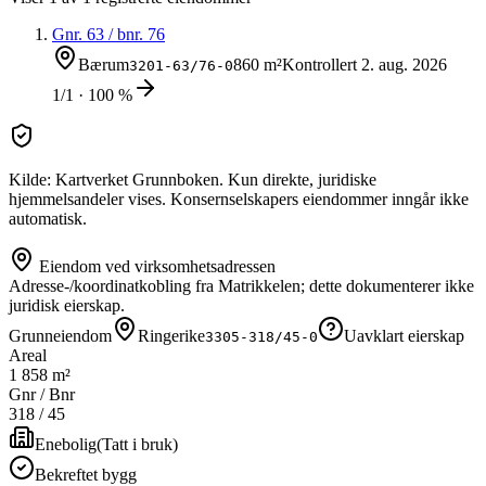
Gnr.
63
/ bnr.
76
Bærum
860 m²
Kontrollert
2. aug. 2026
3201-63/76-0
1/1 · 100 %
Kilde: Kartverket Grunnboken. Kun direkte, juridiske
hjemmelsandeler vises. Konsernselskapers eiendommer inngår ikke
automatisk.
Eiendom ved virksomhetsadressen
Adresse-/koordinatkobling fra Matrikkelen; dette dokumenterer ikke
juridisk eierskap.
Grunneiendom
Ringerike
Uavklart eierskap
3305-318/45-0
Areal
1 858 m²
Gnr / Bnr
318
/
45
Enebolig
(
Tatt i bruk
)
Bekreftet bygg