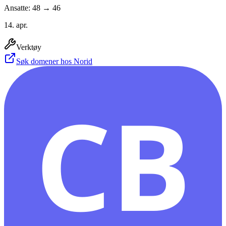
Ansatte: 48 → 46
14. apr.
Verktøy
Søk domener hos Norid
CB