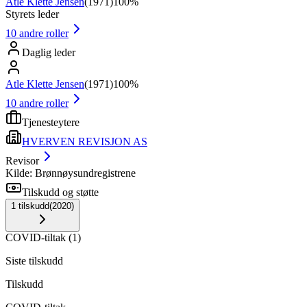
Atle Klette Jensen
(
1971
)
100%
Styrets leder
10
andre roller
Daglig leder
Atle Klette Jensen
(
1971
)
100%
10
andre roller
Tjenesteytere
HVERVEN REVISJON AS
Revisor
Kilde: Brønnøysundregistrene
Tilskudd og støtte
1
tilskudd
(
2020
)
COVID-tiltak
(
1
)
Siste tilskudd
Tilskudd