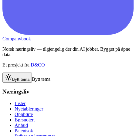
Companybook
Norsk næringsliv — tilgjengelig der din AI jobber. Bygget på åpne
data.
Et prosjekt fra
D&CO
Bytt tema
Bytt tema
Næringsliv
Lister
Nyetableringer
Opphørte
Børsnotert
Anbud
Patentsok