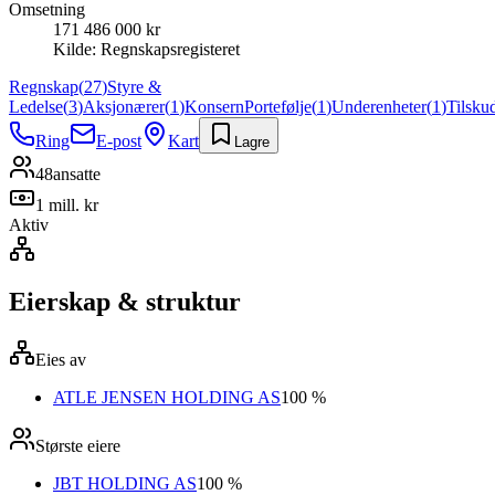
Omsetning
171 486 000 kr
Kilde:
Regnskapsregisteret
Regnskap
(
27
)
Styre &
Ledelse
(
3
)
Aksjonærer
(
1
)
Konsern
Portefølje
(
1
)
Underenheter
(
1
)
Tilsku
Ring
E-post
Kart
Lagre
48
ansatte
1 mill. kr
Aktiv
Eierskap & struktur
Eies av
ATLE JENSEN HOLDING AS
100 %
Største eiere
JBT HOLDING AS
100 %