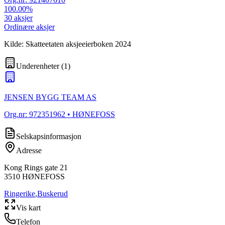
100.00
%
30
aksjer
Ordinære aksjer
Kilde: Skatteetaten aksjeeierboken 2024
Underenheter
(
1
)
JENSEN BYGG TEAM AS
Org.nr:
972351962
• HØNEFOSS
Selskapsinformasjon
Adresse
Kong Rings gate 21
3510
HØNEFOSS
Ringerike
,
Buskerud
Vis kart
Telefon