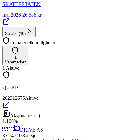
SKATTEETATEN
mai 2026
·
26 586 kr
Se alle
(
16
)
Immaterielle rettigheter
1
Varemerker
1
Aktive
QUIPD
202312675
Aktive
Aksjonærer
(
1
)
1
.
100
%
🇳🇴
DRIVE AS
33 747 978
aksjer