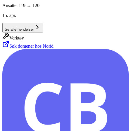
Ansatte: 119 → 120
15. apr.
Se alle hendelser
Verktøy
Søk domener hos Norid
CB