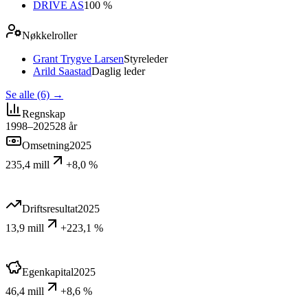
DRIVE AS
100 %
Nøkkelroller
Grant Trygve Larsen
Styreleder
Arild Saastad
Daglig leder
Se alle (6)
→
Regnskap
1998–2025
28
år
Omsetning
2025
235,4 mill
+8,0 %
Driftsresultat
2025
13,9 mill
+223,1 %
Egenkapital
2025
46,4 mill
+8,6 %