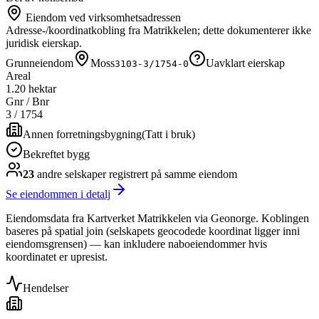
Eiendom ved virksomhetsadressen
Adresse-/koordinatkobling fra Matrikkelen; dette dokumenterer ikke
juridisk eierskap.
Grunneiendom
Moss
Uavklart eierskap
3103-3/1754-0
Areal
1.20 hektar
Gnr / Bnr
3
/
1754
Annen forretningsbygning
(
Tatt i bruk
)
Bekreftet bygg
23
andre selskap
er
registrert på samme eiendom
Se eiendommen i detalj
Eiendomsdata fra Kartverket Matrikkelen via Geonorge. Koblingen
baseres på spatial join (selskapets geocodede koordinat ligger inni
eiendomsgrensen) — kan inkludere naboeiendommer hvis
koordinatet er upresist.
Hendelser