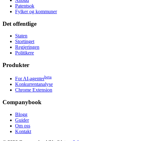
Anbud
Patentsok
Fylker og kommuner
Det offentlige
Staten
Stortinget
Regjeringen
Politikere
Produkter
beta
For AI-agenter
Konkurrentanalyse
Chrome Extension
Companybook
Blogg
Guider
Om oss
Kontakt