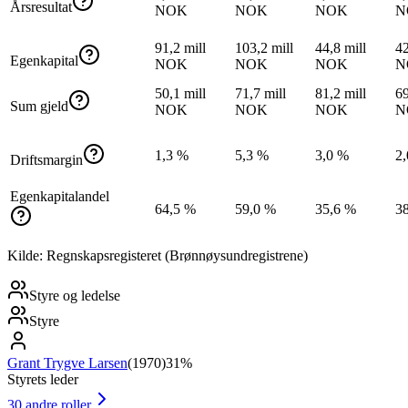
Årsresultat
NOK
NOK
NOK
N
91,2 mill
103,2 mill
44,8 mill
42
Egenkapital
NOK
NOK
NOK
N
50,1 mill
71,7 mill
81,2 mill
69
Sum gjeld
NOK
NOK
NOK
N
1,3 %
5,3 %
3,0 %
2
Driftsmargin
Egenkapitalandel
64,5 %
59,0 %
35,6 %
3
Kilde: Regnskapsregisteret (Brønnøysundregistrene)
Styre og ledelse
Styre
Grant Trygve Larsen
(
1970
)
31%
Styrets leder
30
andre roller