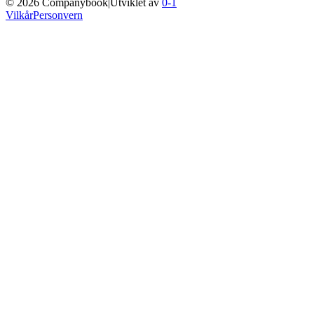
©
2026
Companybook
|
Utviklet av
0-1
Vilkår
Personvern