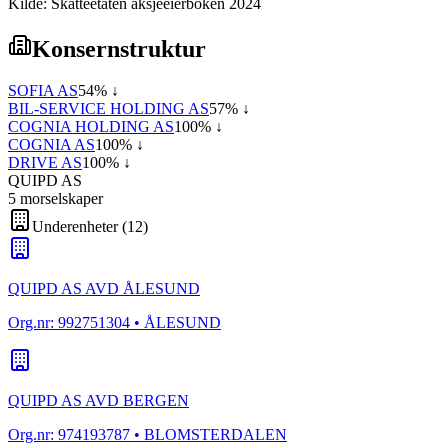
Kilde: Skatteetaten aksjeeierboken 2024
Konsernstruktur
SOFIA AS
54
% ↓
BIL-SERVICE HOLDING AS
57
% ↓
COGNIA HOLDING AS
100
% ↓
COGNIA AS
100
% ↓
DRIVE AS
100
% ↓
QUIPD AS
5
morselskap
er
Underenheter
(
12
)
QUIPD AS AVD ÅLESUND
Org.nr:
992751304
• ÅLESUND
QUIPD AS AVD BERGEN
Org.nr:
974193787
• BLOMSTERDALEN