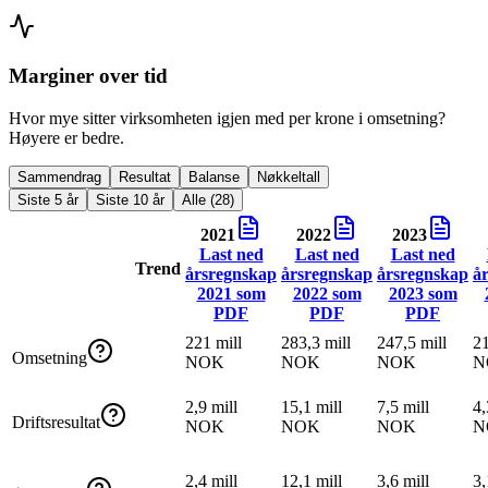
Marginer over tid
Hvor mye sitter virksomheten igjen med per krone i omsetning?
Høyere er bedre.
Sammendrag
Resultat
Balanse
Nøkkeltall
Siste 5 år
Siste 10 år
Alle (28)
2021
2022
2023
Last ned
Last ned
Last ned
Trend
årsregnskap
årsregnskap
årsregnskap
å
2021
som
2022
som
2023
som
PDF
PDF
PDF
221 mill
283,3 mill
247,5 mill
21
Omsetning
NOK
NOK
NOK
N
2,9 mill
15,1 mill
7,5 mill
4,
Driftsresultat
NOK
NOK
NOK
N
2,4 mill
12,1 mill
3,6 mill
3,