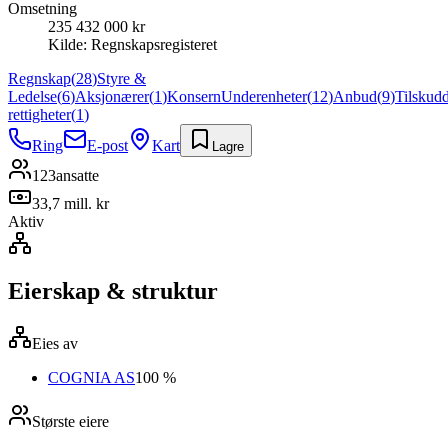
Omsetning
235 432 000 kr
Kilde:
Regnskapsregisteret
Regnskap
(
28
)
Styre &
Ledelse
(
6
)
Aksjonærer
(
1
)
Konsern
Underenheter
(
12
)
Anbud
(
9
)
Tilskud
rettigheter
(
1
)
Ring
E-post
Kart
Lagre
123
ansatte
33,7 mill. kr
Aktiv
Eierskap & struktur
Eies av
COGNIA AS
100 %
Største eiere