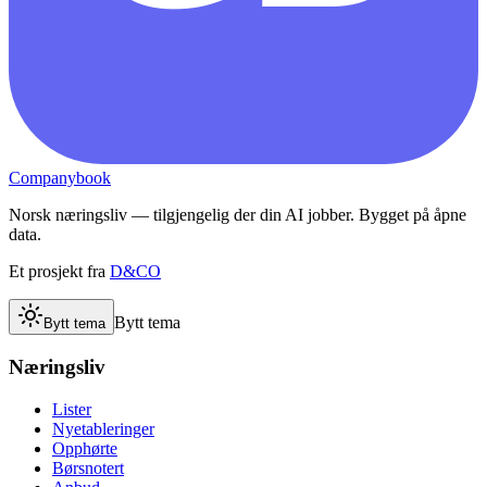
Companybook
Norsk næringsliv — tilgjengelig der din AI jobber. Bygget på åpne
data.
Et prosjekt fra
D&CO
Bytt tema
Bytt tema
Næringsliv
Lister
Nyetableringer
Opphørte
Børsnotert