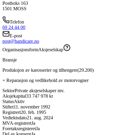
Postboks 163
1501
MOSS
Telefon
69 24 44 00
E-post
post@handicare.no
Organisasjonsform
Aksjeselskap
Bransje
Produksjon av karosserier og tilhengere
(
29.200
)
+
Reparasjon og vedlikehold av motorvogner
Sektor
Private aksjeselskaper mv.
Aksjekapital
33 747 978 kr
Status
Aktiv
Stiftet
11. november 1992
Registrert
20. feb. 1995
Vedtektsdato
21. aug. 2024
MVA-registrert
Ja
Foretaksregisteret
Ja
Del av konsern
Ja