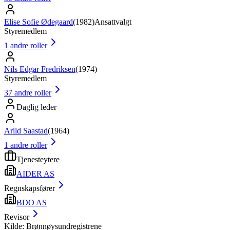
Elise Sofie Ødegaard
(
1982
)
Ansattvalgt
Styremedlem
1
andre roller
Nils Edgar Fredriksen
(
1974
)
Styremedlem
37
andre roller
Daglig leder
Arild Saastad
(
1964
)
1
andre roller
Tjenesteytere
AIDER AS
Regnskapsfører
BDO AS
Revisor
Kilde: Brønnøysundregistrene