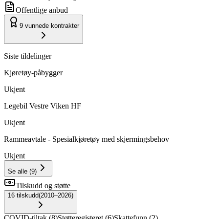
Offentlige anbud
9
vunnede kontrakter
Siste tildelinger
Kjøretøy-påbygger
Ukjent
Legebil Vestre Viken HF
Ukjent
Rammeavtale - Spesialkjøretøy med skjermingsbehov
Ukjent
Se alle
(
9
)
Tilskudd og støtte
16
tilskudd
(
2010–2026
)
COVID-tiltak
(
8
)
Støtteregisteret
(
6
)
Skattefunn
(
2
)