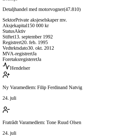
Detaljhandel med motorvogner
(
47.810
)
Sektor
Private aksjeselskaper mv.
Aksjekapital
150 000 kr
Status
Aktiv
Stiftet
13. september 1992
Registrert
20. feb. 1995
Vedtektsdato
30. okt. 2012
MVA-registrert
Ja
Foretaksregisteret
Ja
Hendelser
Ny Varamedlem: Filip Ferdinand Natvig
24. juli
Fratrådt Varamedlem: Tone Ruud Olsen
24. juli