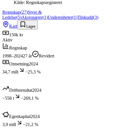
Kilde:
Regnskapsregisteret
Regnskap
(
27
)
Styre &
Ledelse
(
5
)
Aksjonærer
(
1
)
Underenheter
(
1
)
Tilskudd
(
3
)
Kart
Lagre
150k kr
Aktiv
Regnskap
1998–2024
27
år
Revidert
Omsetning
2024
34,7 mill
−25,3 %
Driftsresultat
2024
−558 t
−269,1 %
Egenkapital
2024
3,9 mill
−21,2 %