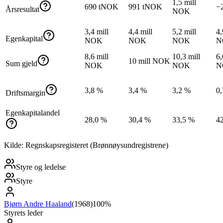
1,5 mill
690 tNOK
991 tNOK
−
Årsresultat
NOK
3,4 mill
4,4 mill
5,2 mill
4,
Egenkapital
NOK
NOK
NOK
N
8,6 mill
10,3 mill
6,
10 mill NOK
Sum gjeld
NOK
NOK
N
3,8 %
3,4 %
3,2 %
0
Driftsmargin
Egenkapitalandel
28,0 %
30,4 %
33,5 %
4
Kilde: Regnskapsregisteret (Brønnøysundregistrene)
Styre og ledelse
Styre
Bjørn Andre Haaland
(
1968
)
100%
Styrets leder