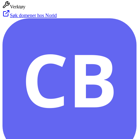
Verktøy
Søk domener hos Norid
CB