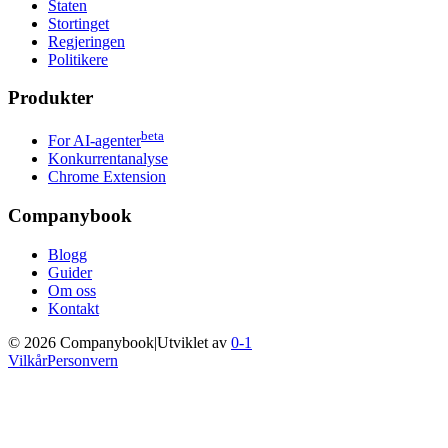
Staten
Stortinget
Regjeringen
Politikere
Produkter
beta
For AI-agenter
Konkurrentanalyse
Chrome Extension
Companybook
Blogg
Guider
Om oss
Kontakt
©
2026
Companybook
|
Utviklet av
0-1
Vilkår
Personvern