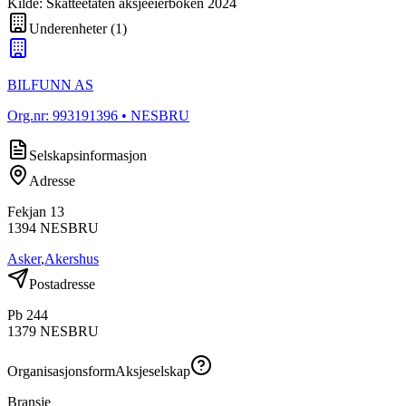
Kilde: Skatteetaten aksjeeierboken 2024
Underenheter
(
1
)
BILFUNN AS
Org.nr:
993191396
• NESBRU
Selskapsinformasjon
Adresse
Fekjan 13
1394
NESBRU
Asker
,
Akershus
Postadresse
Pb 244
1379
NESBRU
Organisasjonsform
Aksjeselskap
Bransje