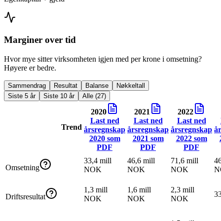
Marginer over tid
Hvor mye sitter virksomheten igjen med per krone i omsetning?
Høyere er bedre.
Sammendrag
Resultat
Balanse
Nøkkeltall
Siste 5 år
Siste 10 år
Alle (27)
2020
2021
2022
Last ned
Last ned
Last ned
Trend
årsregnskap
årsregnskap
årsregnskap
å
2020
som
2021
som
2022
som
PDF
PDF
PDF
33,4 mill
46,6 mill
71,6 mill
46
Omsetning
NOK
NOK
NOK
N
1,3 mill
1,6 mill
2,3 mill
3
Driftsresultat
NOK
NOK
NOK