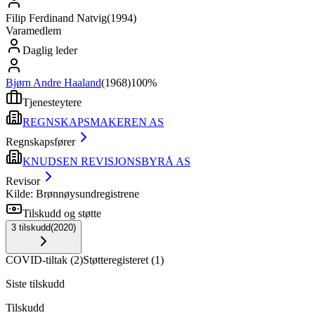
Filip Ferdinand Natvig
(
1994
)
Varamedlem
Daglig leder
Bjørn Andre Haaland
(
1968
)
100%
Tjenesteytere
REGNSKAPSMAKEREN AS
Regnskapsfører
KNUDSEN REVISJONSBYRÅ AS
Revisor
Kilde: Brønnøysundregistrene
Tilskudd og støtte
3
tilskudd
(
2020
)
COVID-tiltak
(
2
)
Støtteregisteret
(
1
)
Siste tilskudd
Tilskudd