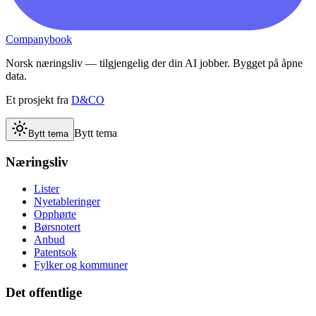
Companybook
Norsk næringsliv — tilgjengelig der din AI jobber. Bygget på åpne
data.
Et prosjekt fra
D&CO
Bytt tema
Bytt tema
Næringsliv
Lister
Nyetableringer
Opphørte
Børsnotert
Anbud
Patentsok
Fylker og kommuner
Det offentlige