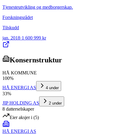
Tjenesteutvikling og medborgerskap.
Forskningsrådet
Tilskudd
jan. 2018
·
1 600 999 kr
Konsernstruktur
HÅ KOMMUNE
100
%
HÅ ENERGI AS
4
under
33
%
JIP HOLDING AS
2
under
8
datterselskap
er
Eier aksjer i
(
5
)
HÅ ENERGI AS