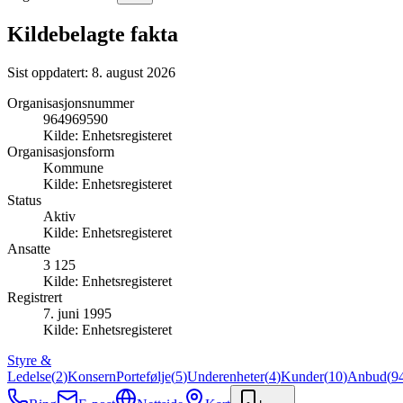
Kildebelagte fakta
Sist oppdatert:
8. august 2026
Organisasjonsnummer
964969590
Kilde:
Enhetsregisteret
Organisasjonsform
Kommune
Kilde:
Enhetsregisteret
Status
Aktiv
Kilde:
Enhetsregisteret
Ansatte
3 125
Kilde:
Enhetsregisteret
Registrert
7. juni 1995
Kilde:
Enhetsregisteret
Styre &
Ledelse
(
2
)
Konsern
Portefølje
(
5
)
Underenheter
(
4
)
Kunder
(
10
)
Anbud
(
9