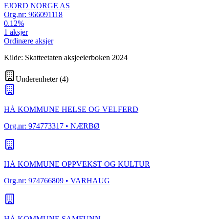
FJORD NORGE AS
Org.nr:
966091118
0.12
%
1
aksjer
Ordinære aksjer
Kilde: Skatteetaten aksjeeierboken 2024
Underenheter
(
4
)
HÅ KOMMUNE HELSE OG VELFERD
Org.nr:
974773317
• NÆRBØ
HÅ KOMMUNE OPPVEKST OG KULTUR
Org.nr:
974766809
• VARHAUG
HÅ KOMMUNE SAMFUNN