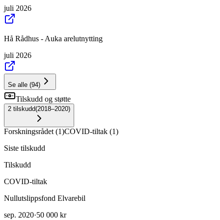
juli 2026
Hå Rådhus - Auka arelutnytting
juli 2026
Se alle
(
94
)
Tilskudd og støtte
2
tilskudd
(
2018–2020
)
Forskningsrådet
(
1
)
COVID-tiltak
(
1
)
Siste tilskudd
Tilskudd
COVID-tiltak
Nullutslippsfond Elvarebil
sep. 2020
·
50 000 kr