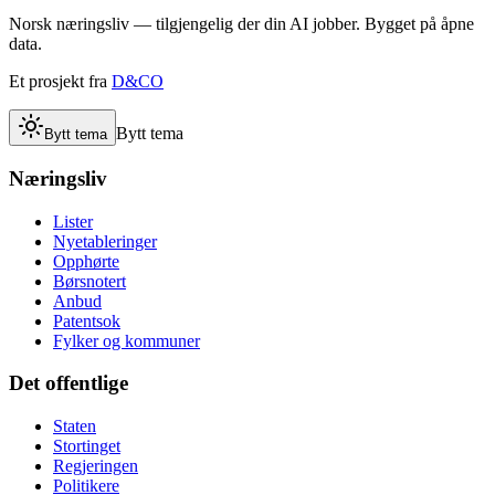
Norsk næringsliv — tilgjengelig der din AI jobber. Bygget på åpne
data.
Et prosjekt fra
D&CO
Bytt tema
Bytt tema
Næringsliv
Lister
Nyetableringer
Opphørte
Børsnotert
Anbud
Patentsok
Fylker og kommuner
Det offentlige
Staten
Stortinget
Regjeringen
Politikere