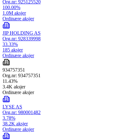
Org.nr:
925125520
100.00
%
1.0M
aksjer
Ordinære aksjer
JIP HOLDING AS
Org.nr:
928339998
33.33
%
185
aksjer
Ordinære aksjer
934757351
Org.nr:
934757351
11.43
%
3.4K
aksjer
Ordinære aksjer
LYSE AS
Org.nr:
980001482
3.78
%
38.2K
aksjer
Ordinære aksjer