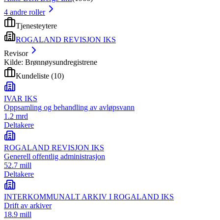
4
andre roller
Tjenesteytere
ROGALAND REVISJON IKS
Revisor
Kilde: Brønnøysundregistrene
Kundeliste
(
10
)
IVAR IKS
Oppsamling og behandling av avløpsvann
1.2 mrd
Deltakere
ROGALAND REVISJON IKS
Generell offentlig administrasjon
52.7 mill
Deltakere
INTERKOMMUNALT ARKIV I ROGALAND IKS
Drift av arkiver
18.9 mill