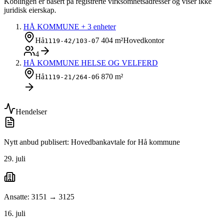
Koblingen er basert på registrerte virksomhetsadresser og viser ikke
juridisk eierskap.
HÅ KOMMUNE
+ 3 enheter
Hå
7 404 m²
Hovedkontor
1119-42/103-0
4
HÅ KOMMUNE HELSE OG VELFERD
Hå
6 870 m²
1119-21/264-0
Hendelser
Nytt anbud publisert: Hovedbankavtale for Hå kommune
29. juli
Ansatte: 3151 → 3125
16. juli