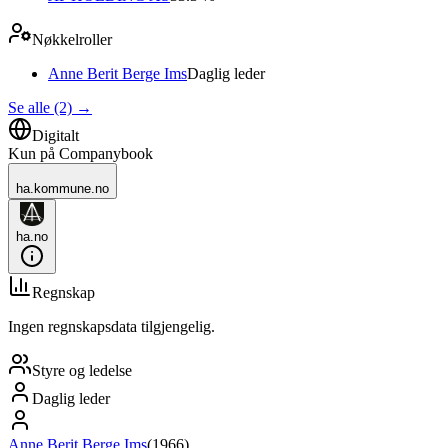
Nøkkelroller
Anne Berit Berge Ims
Daglig leder
Se alle (2)
→
Digitalt
Kun på Companybook
ha.kommune.no
ha.no
Regnskap
Ingen regnskapsdata tilgjengelig.
Styre og ledelse
Daglig leder
Anne Berit Berge Ims
(
1966
)