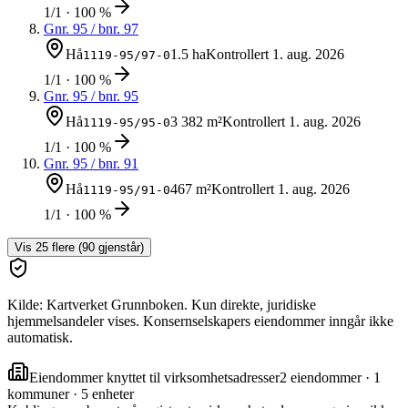
1/1 · 100 %
Gnr.
95
/ bnr.
97
Hå
1.5 ha
Kontrollert
1. aug. 2026
1119-95/97-0
1/1 · 100 %
Gnr.
95
/ bnr.
95
Hå
3 382 m²
Kontrollert
1. aug. 2026
1119-95/95-0
1/1 · 100 %
Gnr.
95
/ bnr.
91
Hå
467 m²
Kontrollert
1. aug. 2026
1119-95/91-0
1/1 · 100 %
Vis
25
flere (
90
gjenstår)
Kilde: Kartverket Grunnboken. Kun direkte, juridiske
hjemmelsandeler vises. Konsernselskapers eiendommer inngår ikke
automatisk.
Eiendommer knyttet til virksomhetsadresser
2
eiendommer ·
1
kommuner ·
5
enheter