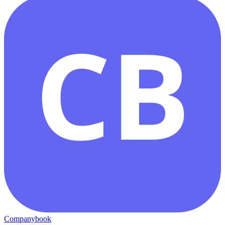
CB
Companybook