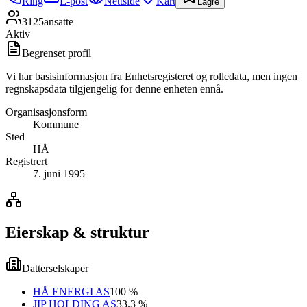
Ring
E-post
Nettside
Kart
Lagre
3125
ansatte
Aktiv
Begrenset profil
Vi har basisinformasjon fra Enhetsregisteret og rolledata, men ingen
regnskapsdata tilgjengelig for denne enheten ennå.
Organisasjonsform
Kommune
Sted
HÅ
Registrert
7. juni 1995
Eierskap & struktur
Datterselskaper
HÅ ENERGI AS
100 %
JIP HOLDING AS
33.3 %