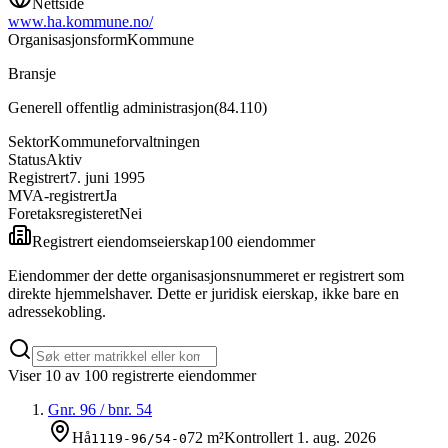
Nettside
www.ha.kommune.no/
Organisasjonsform
Kommune
Bransje
Generell offentlig administrasjon
(
84.110
)
Sektor
Kommuneforvaltningen
Status
Aktiv
Registrert
7. juni 1995
MVA-registrert
Ja
Foretaksregisteret
Nei
Registrert eiendomseierskap
100
eiendom
mer
Eiendommer der dette organisasjonsnummeret er registrert som
direkte hjemmelshaver. Dette er juridisk eierskap, ikke bare en
adressekobling.
Viser
10
av
100
registrerte eiendommer
Gnr.
96
/ bnr.
54
Hå
72 m²
Kontrollert
1. aug. 2026
1119-96/54-0