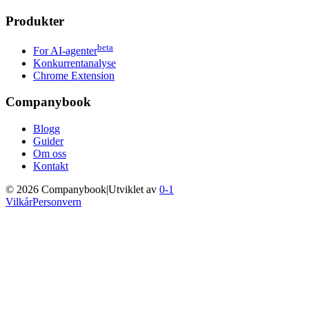
Produkter
beta
For AI-agenter
Konkurrentanalyse
Chrome Extension
Companybook
Blogg
Guider
Om oss
Kontakt
©
2026
Companybook
|
Utviklet av
0-1
Vilkår
Personvern