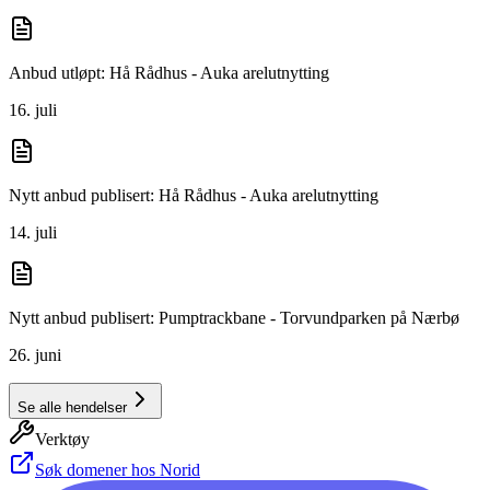
Anbud utløpt: Hå Rådhus - Auka arelutnytting
16. juli
Nytt anbud publisert: Hå Rådhus - Auka arelutnytting
14. juli
Nytt anbud publisert: Pumptrackbane - Torvundparken på Nærbø
26. juni
Se alle hendelser
Verktøy
Søk domener hos Norid