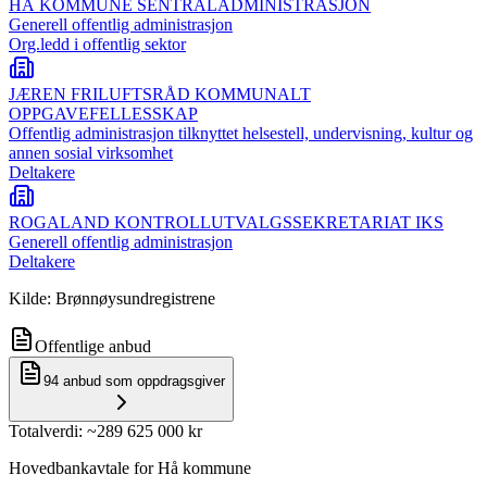
HÅ KOMMUNE SENTRALADMINISTRASJON
Generell offentlig administrasjon
Org.ledd i offentlig sektor
JÆREN FRILUFTSRÅD KOMMUNALT
OPPGAVEFELLESSKAP
Offentlig administrasjon tilknyttet helsestell, undervisning, kultur og
annen sosial virksomhet
Deltakere
ROGALAND KONTROLLUTVALGSSEKRETARIAT IKS
Generell offentlig administrasjon
Deltakere
Kilde: Brønnøysundregistrene
Offentlige anbud
94
anbud som oppdragsgiver
Totalverdi
: ~
289 625 000 kr
Hovedbankavtale for Hå kommune