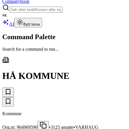
Companybook
⌘
K
AI
Bytt tema
Command Palette
Search for a command to run...
HÅ KOMMUNE
Kommune
Org.nr:
964969590
•
3125
ansatte
•
VARHAUG