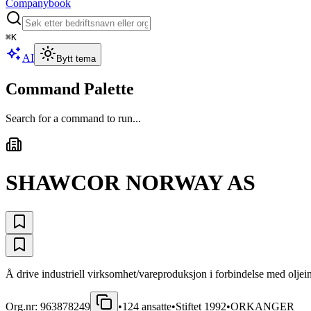
Companybook
⌘
K
AI
Bytt tema
Command Palette
Search for a command to run...
SHAWCOR NORWAY AS
Å drive industriell virksomhet/vareproduksjon i forbindelse med oljein
Org.nr:
963878249
•
124
ansatte
•
Stiftet
1992
•
ORKANGER