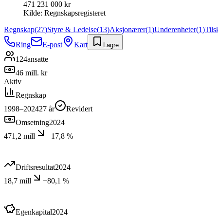
471 231 000 kr
Kilde:
Regnskapsregisteret
Regnskap
(
27
)
Styre & Ledelse
(
13
)
Aksjonærer
(
1
)
Underenheter
(
1
)
Til
Ring
E-post
Kart
Lagre
124
ansatte
46 mill. kr
Aktiv
Regnskap
1998–2024
27
år
Revidert
Omsetning
2024
471,2 mill
−17,8 %
Driftsresultat
2024
18,7 mill
−80,1 %
Egenkapital
2024