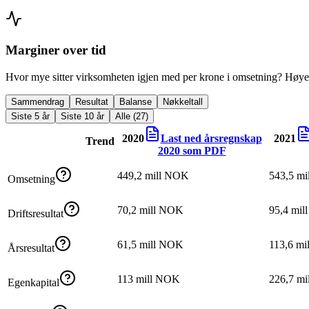
Marginer over tid
Hvor mye sitter virksomheten igjen med per krone i omsetning? Høyer
Sammendrag
Resultat
Balanse
Nøkkeltall
Siste 5 år
Siste 10 år
Alle (27)
2020
Last ned årsregnskap
2021
Trend
2020
som PDF
449,2 mill NOK
543,5 m
Omsetning
70,2 mill NOK
95,4 mi
Driftsresultat
61,5 mill NOK
113,6 m
Årsresultat
113 mill NOK
226,7 m
Egenkapital