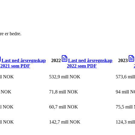
e er bedre.
Last ned årsregnskap
2022
Last ned årsregnskap
2023
2021
som PDF
2022
som PDF
ill NOK
532,9 mill NOK
573,6 mi
ll NOK
71,8 mill NOK
94 mill 
ill NOK
60,7 mill NOK
75,5 mil
ill NOK
142,7 mill NOK
124,3 mi