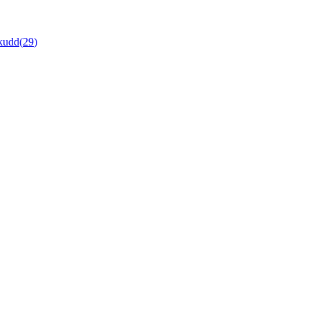
skudd
(
29
)