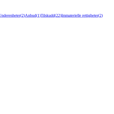
Underenheter
(
2
)
Anbud
(
1
)
Tilskudd
(
22
)
Immaterielle rettigheter
(
2
)