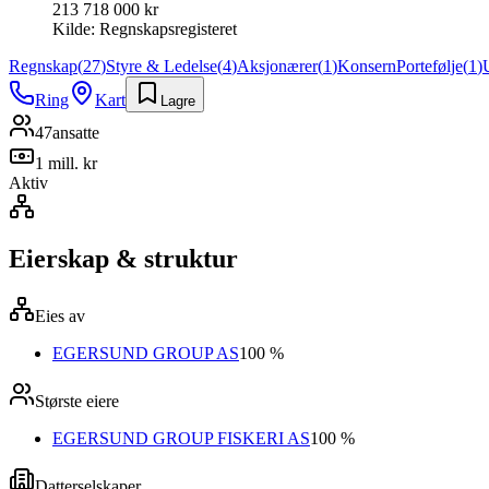
213 718 000 kr
Kilde:
Regnskapsregisteret
Regnskap
(
27
)
Styre & Ledelse
(
4
)
Aksjonærer
(
1
)
Konsern
Portefølje
(
1
)
Ring
Kart
Lagre
47
ansatte
1 mill. kr
Aktiv
Eierskap & struktur
Eies av
EGERSUND GROUP AS
100 %
Største eiere
EGERSUND GROUP FISKERI AS
100 %
Datterselskaper