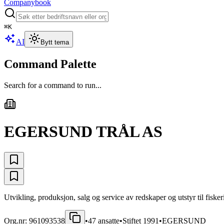
Companybook
⌘
K
AI
Bytt tema
Command Palette
Search for a command to run...
EGERSUND TRÅL AS
Utvikling, produksjon, salg og service av redskaper og utstyr til fisk
Org.nr:
961093538
•
47
ansatte
•
Stiftet
1991
•
EGERSUND