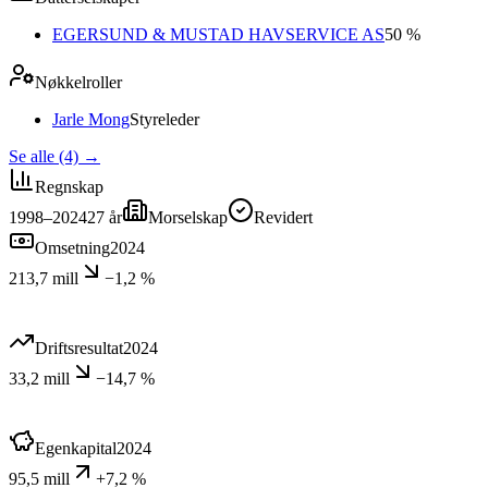
EGERSUND & MUSTAD HAVSERVICE AS
50 %
Nøkkelroller
Jarle Mong
Styreleder
Se alle (4)
→
Regnskap
1998–2024
27
år
Morselskap
Revidert
Omsetning
2024
213,7 mill
−1,2 %
Driftsresultat
2024
33,2 mill
−14,7 %
Egenkapital
2024
95,5 mill
+7,2 %