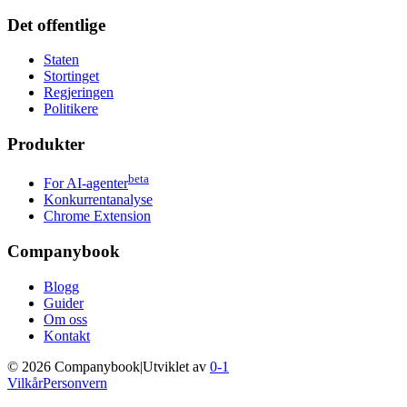
Det offentlige
Staten
Stortinget
Regjeringen
Politikere
Produkter
beta
For AI-agenter
Konkurrentanalyse
Chrome Extension
Companybook
Blogg
Guider
Om oss
Kontakt
©
2026
Companybook
|
Utviklet av
0-1
Vilkår
Personvern