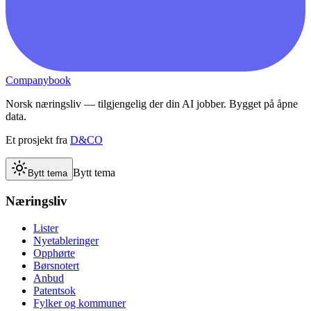
Companybook
Norsk næringsliv — tilgjengelig der din AI jobber. Bygget på åpne
data.
Et prosjekt fra
D&CO
Bytt tema
Bytt tema
Næringsliv
Lister
Nyetableringer
Opphørte
Børsnotert
Anbud
Patentsok
Fylker og kommuner