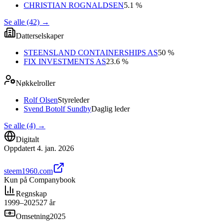
CHRISTIAN ROGNALDSEN
5.1 %
Se alle (42)
→
Datterselskaper
STEENSLAND CONTAINERSHIPS AS
50 %
FIX INVESTMENTS AS
23.6 %
Nøkkelroller
Rolf Olsen
Styreleder
Svend Botolf Sundby
Daglig leder
Se alle (4)
→
Digitalt
Oppdatert
4. jan. 2026
steem1960.com
Kun på Companybook
Regnskap
1999–2025
27
år
Omsetning
2025