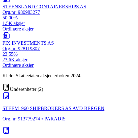
STEENSLAND CONTAINERSHIPS AS
Org.nr:
980983277
50.00
%
1.5K
aksjer
Ordinære aksjer
FIX INVESTMENTS AS
Org.nr:
928119807
23.55
%
23.6K
aksjer
Ordinære aksjer
Kilde: Skatteetaten aksjeeierboken 2024
Underenheter
(
2
)
STEEM1960 SHIPBROKERS AS AVD BERGEN
Org.nr:
913779274
• PARADIS