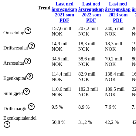
Last ned
Last ned
Last ned
Trend
årsregnskap
årsregnskap
årsregnskap
å
2021
som
2022
som
2023
som
PDF
PDF
PDF
157,6 mill
207,2 mill
240,5 mill
26
Omsetning
NOK
NOK
NOK
N
14,9 mill
18,3 mill
18,3 mill
19
Driftsresultat
NOK
NOK
NOK
N
34,5 mill
58,6 mill
70,2 mill
80
Årsresultat
NOK
NOK
NOK
N
114,4 mill
82,9 mill
138,4 mill
16
Egenkapital
NOK
NOK
NOK
N
110,6 mill
182,3 mill
189,5 mill
22
Sum gjeld
NOK
NOK
NOK
N
9,5 %
8,9 %
7,6 %
7
Driftsmargin
Egenkapitalandel
50,8 %
31,2 %
42,2 %
4