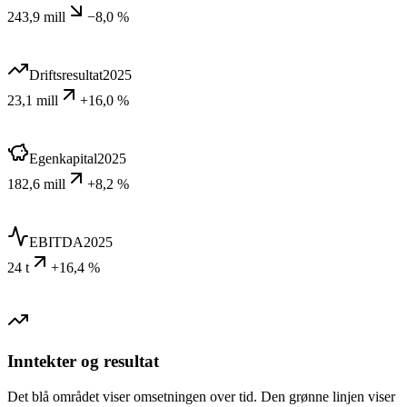
243,9 mill
−8,0 %
Driftsresultat
2025
23,1 mill
+16,0 %
Egenkapital
2025
182,6 mill
+8,2 %
EBITDA
2025
24 t
+16,4 %
Inntekter og resultat
Det blå området viser omsetningen over tid. Den grønne linjen viser