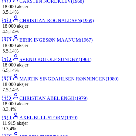
🇳🇴
CARSTEN NORDKLEV
(
1968
)
18 000
aksjer
3
.
5,14
%
🇳🇴
CHRISTIAN ROGNALDSEN
(
1969
)
18 000
aksjer
4
.
5,14
%
🇳🇴
EIRIK INGESØN MAANUM
(
1967
)
18 000
aksjer
5
.
5,14
%
🇳🇴
SVEND BOTOLF SUNDBY
(
1961
)
18 000
aksjer
6
.
5,14
%
🇳🇴
MARTIN SINGDAHLSEN RØNNINGEN
(
1980
)
18 000
aksjer
7
.
5,14
%
🇳🇴
CHRISTIAN ABEL ENGH
(
1979
)
18 000
aksjer
8
.
3,4
%
🇳🇴
AXEL BULL STORM
(
1979
)
11 915
aksjer
9
.
3,4
%