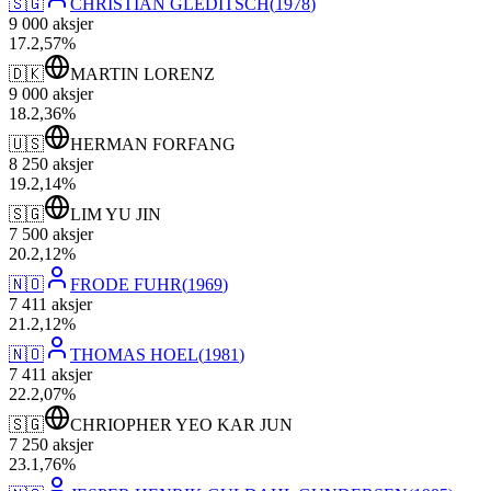
🇸🇬
CHRISTIAN GLEDITSCH
(
1978
)
9 000
aksjer
17
.
2,57
%
🇩🇰
MARTIN LORENZ
9 000
aksjer
18
.
2,36
%
🇺🇸
HERMAN FORFANG
8 250
aksjer
19
.
2,14
%
🇸🇬
LIM YU JIN
7 500
aksjer
20
.
2,12
%
🇳🇴
FRODE FUHR
(
1969
)
7 411
aksjer
21
.
2,12
%
🇳🇴
THOMAS HOEL
(
1981
)
7 411
aksjer
22
.
2,07
%
🇸🇬
CHRIOPHER YEO KAR JUN
7 250
aksjer
23
.
1,76
%