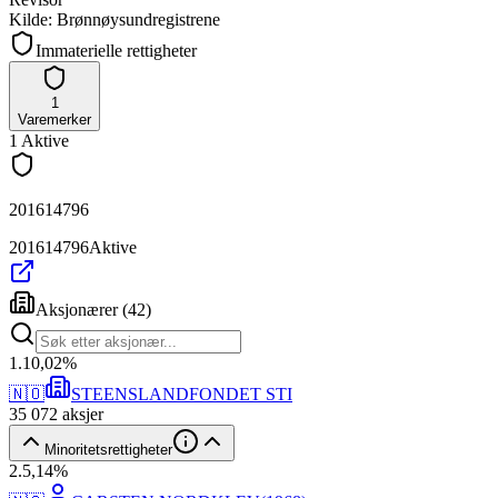
Kilde: Brønnøysundregistrene
Immaterielle rettigheter
1
Varemerker
1
Aktive
201614796
201614796
Aktive
Aksjonærer
(
42
)
1
.
10,02
%
🇳🇴
STEENSLANDFONDET STI
35 072
aksjer
Minoritetsrettigheter
2
.
5,14
%