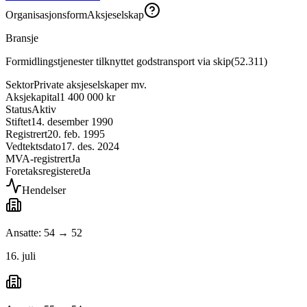
Organisasjonsform
Aksjeselskap
Bransje
Formidlingstjenester tilknyttet godstransport via skip
(
52.311
)
Sektor
Private aksjeselskaper mv.
Aksjekapital
1 400 000 kr
Status
Aktiv
Stiftet
14. desember 1990
Registrert
20. feb. 1995
Vedtektsdato
17. des. 2024
MVA-registrert
Ja
Foretaksregisteret
Ja
Hendelser
Ansatte: 54 → 52
16. juli