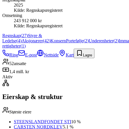
2025
Kilde:
Regnskapsregisteret
Omsetning
243 912 000 kr
Kilde:
Regnskapsregisteret
Regnskap
(
27
)
Styre &
Ledelse
(
4
)
Aksjonærer
(
42
)
Konsern
Portefølje
(
2
)
Underenheter
(
2
)
Immat
rettigheter
(
1
)
Ring
E-post
Nettside
Kart
Lagre
52
ansatte
1,4 mill. kr
Aktiv
Eierskap & struktur
Største eiere
STEENSLANDFONDET STI
10 %
CARSTEN NORDKLEV
5.1 %