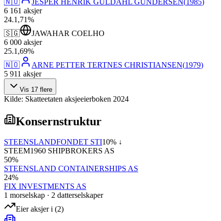
🇳🇴
JESPER HENRIK GULDAHL GUNDERSEN
(
1985
)
6 161
aksjer
24
.
1,71
%
🇸🇬
JAWAHAR COELHO
6 000
aksjer
25
.
1,69
%
🇳🇴
ARNE PETTER TERTNES CHRISTIANSEN
(
1979
)
5 911
aksjer
Vis
17
flere
Kilde: Skatteetaten aksjeeierboken 2024
Konsernstruktur
STEENSLANDFONDET STI
10
% ↓
STEEM1960 SHIPBROKERS AS
50
%
STEENSLAND CONTAINERSHIPS AS
24
%
FIX INVESTMENTS AS
1
morselskap
·
2
datterselskap
er
Eier aksjer i
(
2
)