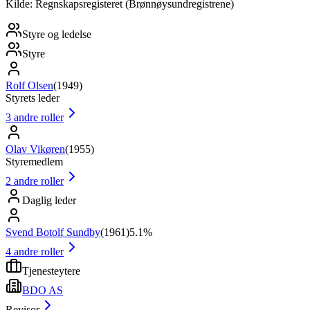
Kilde: Regnskapsregisteret (Brønnøysundregistrene)
Styre og ledelse
Styre
Rolf Olsen
(
1949
)
Styrets leder
3
andre roller
Olav Vikøren
(
1955
)
Styremedlem
2
andre roller
Daglig leder
Svend Botolf Sundby
(
1961
)
5.1%
4
andre roller
Tjenesteytere
BDO AS
Revisor