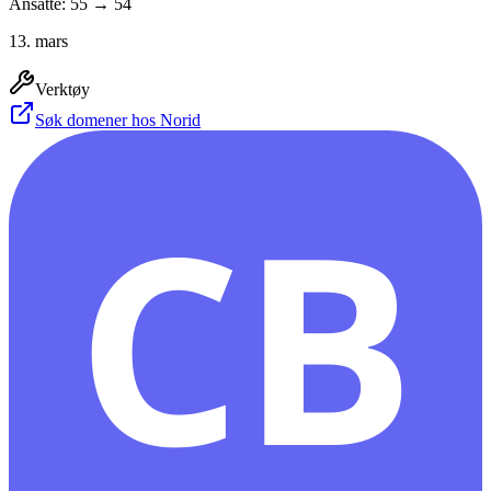
Ansatte: 55 → 54
13. mars
Verktøy
Søk domener hos Norid
CB