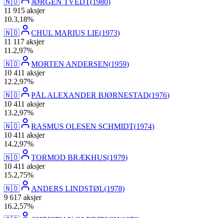
🇳🇴
JØRGEN TVEDT
(
1980
)
11 915
aksjer
10
.
3,18
%
🇳🇴
CHUL MARIUS LIE
(
1973
)
11 117
aksjer
11
.
2,97
%
🇳🇴
MORTEN ANDERSEN
(
1959
)
10 411
aksjer
12
.
2,97
%
🇳🇴
PÅL ALEXANDER BJØRNESTAD
(
1976
)
10 411
aksjer
13
.
2,97
%
🇳🇴
RASMUS OLESEN SCHMIDT
(
1974
)
10 411
aksjer
14
.
2,97
%
🇳🇴
TORMOD BRÆKHUS
(
1979
)
10 411
aksjer
15
.
2,75
%
🇳🇴
ANDERS LINDSTØL
(
1978
)
9 617
aksjer
16
.
2,57
%