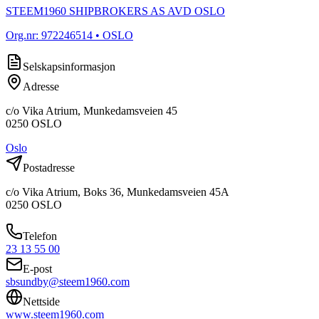
STEEM1960 SHIPBROKERS AS AVD OSLO
Org.nr:
972246514
• OSLO
Selskapsinformasjon
Adresse
c/o Vika Atrium, Munkedamsveien 45
0250
OSLO
Oslo
Postadresse
c/o Vika Atrium, Boks 36, Munkedamsveien 45A
0250
OSLO
Telefon
23 13 55 00
E-post
sbsundby@steem1960.com
Nettside
www.steem1960.com