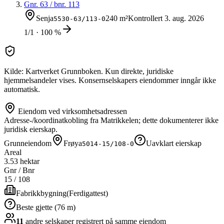
Gnr.
63
/ bnr.
113
Senja
240 m²
Kontrollert
3. aug. 2026
5530-63/113-0
1/1 · 100 %
Kilde: Kartverket Grunnboken. Kun direkte, juridiske
hjemmelsandeler vises. Konsernselskapers eiendommer inngår ikke
automatisk.
Eiendom ved virksomhetsadressen
Adresse-/koordinatkobling fra Matrikkelen; dette dokumenterer ikke
juridisk eierskap.
Grunneiendom
Frøya
Uavklart eierskap
5014-15/108-0
Areal
3.53 hektar
Gnr / Bnr
15
/
108
Fabrikkbygning
(
Ferdigattest
)
Beste gjette (76 m)
11
andre selskap
er
registrert på samme eiendom