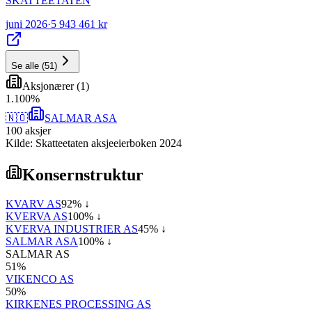
SKATTEETATEN
juni 2026
·
5 943 461 kr
Se alle
(
51
)
Aksjonærer
(
1
)
1
.
100
%
🇳🇴
SALMAR ASA
100
aksjer
Kilde: Skatteetaten aksjeeierboken 2024
Konsernstruktur
KVARV AS
92
% ↓
KVERVA AS
100
% ↓
KVERVA INDUSTRIER AS
45
% ↓
SALMAR ASA
100
% ↓
SALMAR AS
51
%
VIKENCO AS
50
%
KIRKENES PROCESSING AS