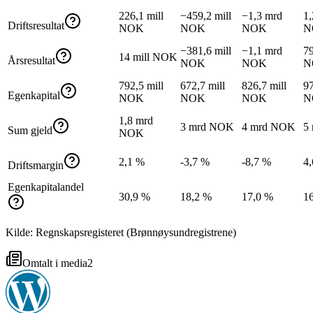
226,1 mill
−459,2 mill
−1,3 mrd
1,
Driftsresultat
NOK
NOK
NOK
N
−381,6 mill
−1,1 mrd
79
14 mill NOK
Årsresultat
NOK
NOK
N
792,5 mill
672,7 mill
826,7 mill
97
Egenkapital
NOK
NOK
NOK
N
1,8 mrd
3 mrd NOK
4 mrd NOK
5
Sum gjeld
NOK
2,1 %
-3,7 %
-8,7 %
4
Driftsmargin
Egenkapitalandel
30,9 %
18,2 %
17,0 %
1
Kilde: Regnskapsregisteret (Brønnøysundregistrene)
Omtalt i media
2