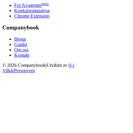
beta
For AI-agenter
Konkurrentanalyse
Chrome Extension
Companybook
Blogg
Guider
Om oss
Kontakt
©
2026
Companybook
|
Utviklet av
0-1
Vilkår
Personvern