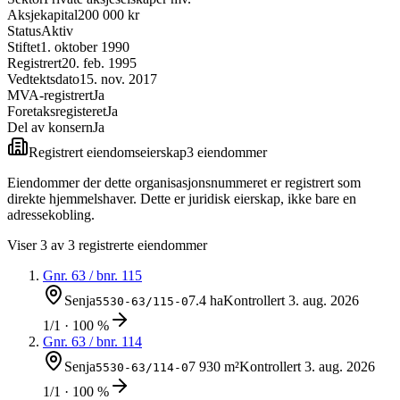
Aksjekapital
200 000 kr
Status
Aktiv
Stiftet
1. oktober 1990
Registrert
20. feb. 1995
Vedtektsdato
15. nov. 2017
MVA-registrert
Ja
Foretaksregisteret
Ja
Del av konsern
Ja
Registrert eiendomseierskap
3
eiendom
mer
Eiendommer der dette organisasjonsnummeret er registrert som
direkte hjemmelshaver. Dette er juridisk eierskap, ikke bare en
adressekobling.
Viser
3
av
3
registrerte eiendommer
Gnr.
63
/ bnr.
115
Senja
7.4 ha
Kontrollert
3. aug. 2026
5530-63/115-0
1/1 · 100 %
Gnr.
63
/ bnr.
114
Senja
7 930 m²
Kontrollert
3. aug. 2026
5530-63/114-0
1/1 · 100 %