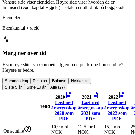
Venstre side viser eiendeler. Høyre side viser hvordan de er
finansiert (egenkapital + gjeld). Totalen er alltid lik på begge sider.
Eiendeler
Egenkapital + gjeld
Marginer over tid
Hvor mye sitter virksomheten igjen med per krone i omsetning?
Høyere er bedre.
Sammendrag
Resultat
Balanse
Nøkkeltall
Siste 5 år
Siste 10 år
Alle (27)
2020
2021
2022
Last ned
Last ned
Last ned
Trend
årsregnskap
årsregnskap
årsregnskap
å
2020
som
2021
som
2022
som
PDF
PDF
PDF
10,9 mrd
12,5 mrd
15,2 mrd
2
Omsetning
NOK
NOK
NOK
N