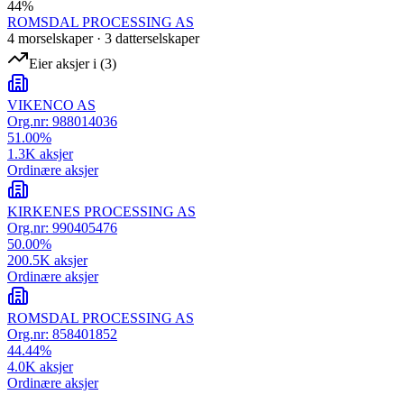
44
%
ROMSDAL PROCESSING AS
4
morselskap
er
·
3
datterselskap
er
Eier aksjer i
(
3
)
VIKENCO AS
Org.nr:
988014036
51.00
%
1.3K
aksjer
Ordinære aksjer
KIRKENES PROCESSING AS
Org.nr:
990405476
50.00
%
200.5K
aksjer
Ordinære aksjer
ROMSDAL PROCESSING AS
Org.nr:
858401852
44.44
%
4.0K
aksjer
Ordinære aksjer