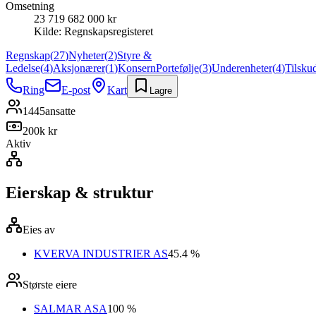
Omsetning
23 719 682 000 kr
Kilde:
Regnskapsregisteret
Regnskap
(
27
)
Nyheter
(
2
)
Styre &
Ledelse
(
4
)
Aksjonærer
(
1
)
Konsern
Portefølje
(
3
)
Underenheter
(
4
)
Tilsku
Ring
E-post
Kart
Lagre
1445
ansatte
200k kr
Aktiv
Eierskap & struktur
Eies av
KVERVA INDUSTRIER AS
45.4 %
Største eiere
SALMAR ASA
100 %