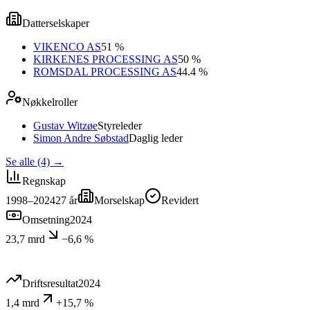
Datterselskaper
VIKENCO AS
51 %
KIRKENES PROCESSING AS
50 %
ROMSDAL PROCESSING AS
44.4 %
Nøkkelroller
Gustav Witzøe
Styreleder
Simon Andre Søbstad
Daglig leder
Se alle (4)
→
Regnskap
1998–2024
27
år
Morselskap
Revidert
Omsetning
2024
23,7 mrd
−6,6 %
Driftsresultat
2024
1,4 mrd
+15,7 %