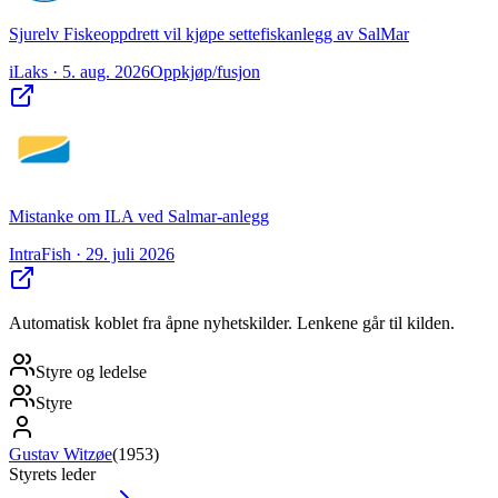
Sjurelv Fiskeoppdrett vil kjøpe settefiskanlegg av SalMar
iLaks
· 5. aug. 2026
Oppkjøp/fusjon
Mistanke om ILA ved Salmar-anlegg
IntraFish
· 29. juli 2026
Automatisk koblet fra åpne nyhetskilder. Lenkene går til kilden.
Styre og ledelse
Styre
Gustav Witzøe
(
1953
)
Styrets leder