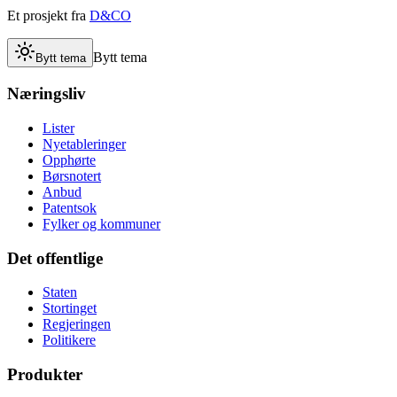
Et prosjekt fra
D&CO
Bytt tema
Bytt tema
Næringsliv
Lister
Nyetableringer
Opphørte
Børsnotert
Anbud
Patentsok
Fylker og kommuner
Det offentlige
Staten
Stortinget
Regjeringen
Politikere
Produkter