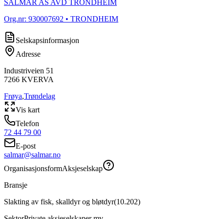
SALMAR AS AVD TRONDHEIM
Org.nr:
930007692
• TRONDHEIM
Selskapsinformasjon
Adresse
Industriveien 51
7266
KVERVA
Frøya
,
Trøndelag
Vis kart
Telefon
72 44 79 00
E-post
salmar@salmar.no
Organisasjonsform
Aksjeselskap
Bransje
Slakting av fisk, skalldyr og bløtdyr
(
10.202
)
Sektor
Private aksjeselskaper mv.