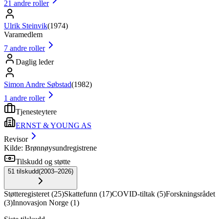
21
andre roller
Ulrik Steinvik
(
1974
)
Varamedlem
7
andre roller
Daglig leder
Simon Andre Søbstad
(
1982
)
1
andre roller
Tjenesteytere
ERNST & YOUNG AS
Revisor
Kilde: Brønnøysundregistrene
Tilskudd og støtte
51
tilskudd
(
2003–2026
)
Støtteregisteret
(
25
)
Skattefunn
(
17
)
COVID-tiltak
(
5
)
Forskningsrådet
(
3
)
Innovasjon Norge
(
1
)