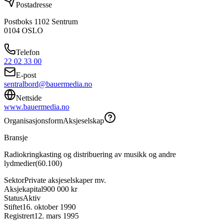
Postadresse
Postboks 1102 Sentrum
0104
OSLO
Telefon
22 02 33 00
E-post
sentralbord@bauermedia.no
Nettside
www.bauermedia.no
Organisasjonsform
Aksjeselskap
Bransje
Radiokringkasting og distribuering av musikk og andre
lydmedier
(
60.100
)
Sektor
Private aksjeselskaper mv.
Aksjekapital
900 000 kr
Status
Aktiv
Stiftet
16. oktober 1990
Registrert
12. mars 1995