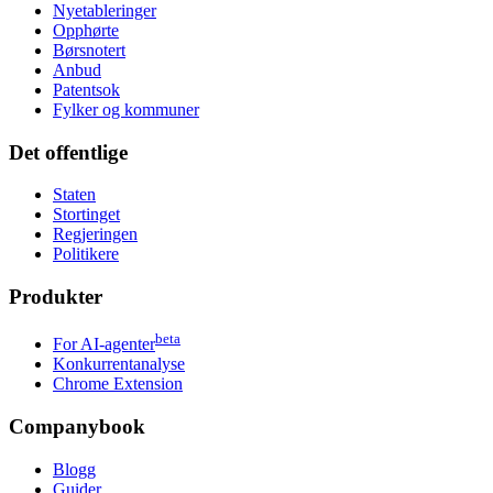
Nyetableringer
Opphørte
Børsnotert
Anbud
Patentsok
Fylker og kommuner
Det offentlige
Staten
Stortinget
Regjeringen
Politikere
Produkter
beta
For AI-agenter
Konkurrentanalyse
Chrome Extension
Companybook
Blogg
Guider