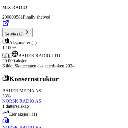
MIX RADIO
200800581
Finally shelved
Se alle
(
12
)
Aksjonærer
(
1
)
1
.
100
%
🇬🇧
BAUER RADIO LTD
20 000
aksjer
Kilde: Skatteetaten aksjeeierboken 2024
Konsernstruktur
BAUER MEDIA AS
33
%
NORSK RADIO AS
1
datterselskap
Eier aksjer i
(
1
)
NORSK RADIO AS