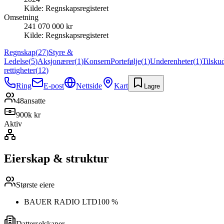
Kilde:
Regnskapsregisteret
Omsetning
241 070 000 kr
Kilde:
Regnskapsregisteret
Regnskap
(
27
)
Styre &
Ledelse
(
5
)
Aksjonærer
(
1
)
Konsern
Portefølje
(
1
)
Underenheter
(
1
)
Tilsku
rettigheter
(
12
)
Ring
E-post
Nettside
Kart
Lagre
48
ansatte
900k kr
Aktiv
Eierskap & struktur
Største eiere
BAUER RADIO LTD
100 %
Datterselskaper