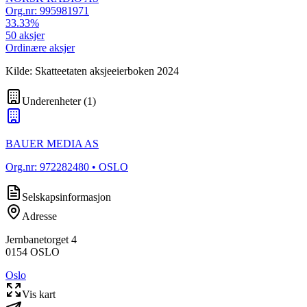
Org.nr:
995981971
33.33
%
50
aksjer
Ordinære aksjer
Kilde: Skatteetaten aksjeeierboken 2024
Underenheter
(
1
)
BAUER MEDIA AS
Org.nr:
972282480
• OSLO
Selskapsinformasjon
Adresse
Jernbanetorget 4
0154
OSLO
Oslo
Vis kart