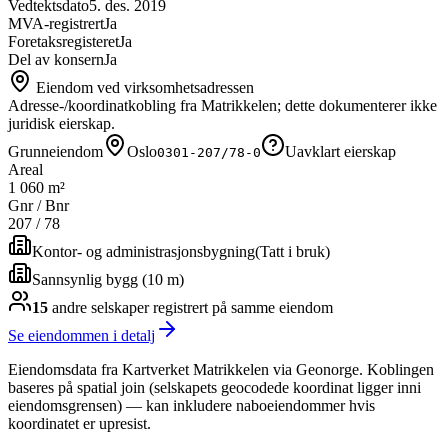
Vedtektsdato
5. des. 2019
MVA-registrert
Ja
Foretaksregisteret
Ja
Del av konsern
Ja
Eiendom ved virksomhetsadressen
Adresse-/koordinatkobling fra Matrikkelen; dette dokumenterer ikke
juridisk eierskap.
Grunneiendom
Oslo
Uavklart eierskap
0301-207/78-0
Areal
1 060 m²
Gnr / Bnr
207
/
78
Kontor- og administrasjonsbygning
(
Tatt i bruk
)
Sannsynlig bygg (10 m)
15
andre selskap
er
registrert på samme eiendom
Se eiendommen i detalj
Eiendomsdata fra Kartverket Matrikkelen via Geonorge. Koblingen
baseres på spatial join (selskapets geocodede koordinat ligger inni
eiendomsgrensen) — kan inkludere naboeiendommer hvis
koordinatet er upresist.