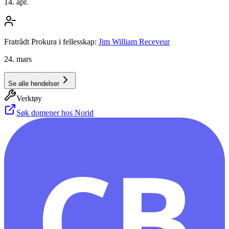
14. apr.
Fratrådt Prokura i fellesskap:
Jim William Receveur
24. mars
Se alle hendelser
Verktøy
Søk domener hos Norid
CB