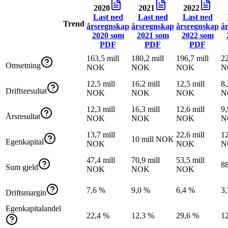
2020
2021
2022
Last ned
Last ned
Last ned
Trend
årsregnskap
årsregnskap
årsregnskap
å
2020
som
2021
som
2022
som
PDF
PDF
PDF
163,5 mill
180,2 mill
196,7 mill
22
Omsetning
NOK
NOK
NOK
N
12,5 mill
16,2 mill
12,5 mill
8,
Driftsresultat
NOK
NOK
NOK
N
12,3 mill
16,3 mill
12,6 mill
9,
Årsresultat
NOK
NOK
NOK
N
13,7 mill
22,6 mill
12
10 mill NOK
Egenkapital
NOK
NOK
N
47,4 mill
70,9 mill
53,5 mill
8
Sum gjeld
NOK
NOK
NOK
7,6 %
9,0 %
6,4 %
3
Driftsmargin
Egenkapitalandel
22,4 %
12,3 %
29,6 %
1