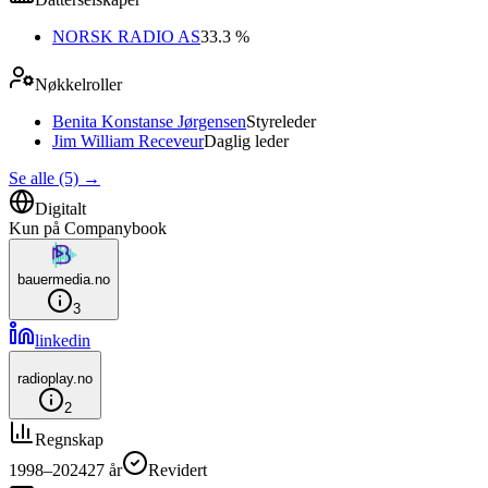
NORSK RADIO AS
33.3 %
Nøkkelroller
Benita Konstanse Jørgensen
Styreleder
Jim William Receveur
Daglig leder
Se alle (5)
→
Digitalt
Kun på Companybook
bauermedia.no
3
linkedin
radioplay.no
2
Regnskap
1998–2024
27
år
Revidert