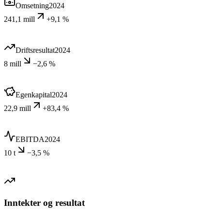
Omsetning
2024
241,1 mill
+9,1 %
Driftsresultat
2024
8 mill
−2,6 %
Egenkapital
2024
22,9 mill
+83,4 %
EBITDA
2024
10 t
−3,5 %
Inntekter og resultat