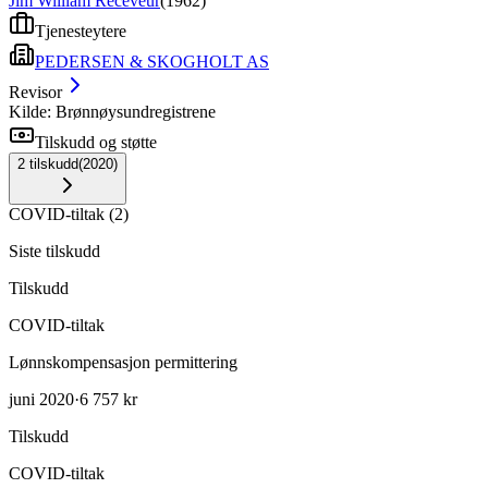
Jim William Receveur
(
1962
)
Tjenesteytere
PEDERSEN & SKOGHOLT AS
Revisor
Kilde: Brønnøysundregistrene
Tilskudd og støtte
2
tilskudd
(
2020
)
COVID-tiltak
(
2
)
Siste tilskudd
Tilskudd
COVID-tiltak
Lønnskompensasjon permittering
juni 2020
·
6 757 kr
Tilskudd
COVID-tiltak