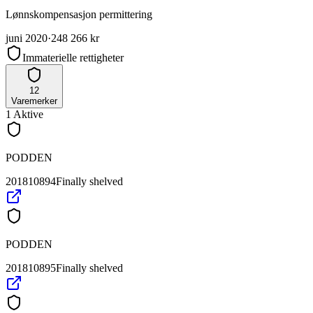
Lønnskompensasjon permittering
juni 2020
·
248 266 kr
Immaterielle rettigheter
12
Varemerker
1
Aktive
PODDEN
201810894
Finally shelved
PODDEN
201810895
Finally shelved