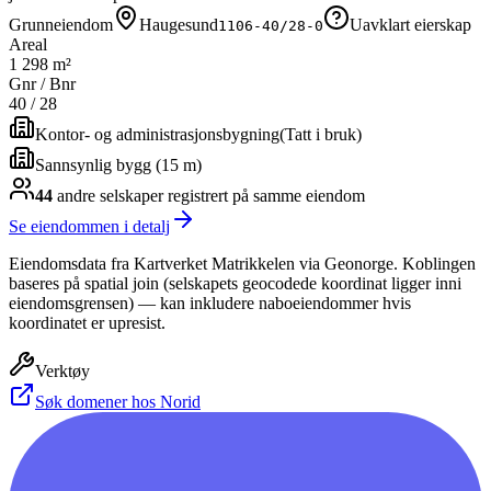
Grunneiendom
Haugesund
Uavklart eierskap
1106-40/28-0
Areal
1 298 m²
Gnr / Bnr
40
/
28
Kontor- og administrasjonsbygning
(
Tatt i bruk
)
Sannsynlig bygg (15 m)
44
andre selskap
er
registrert på samme eiendom
Se eiendommen i detalj
Eiendomsdata fra Kartverket Matrikkelen via Geonorge. Koblingen
baseres på spatial join (selskapets geocodede koordinat ligger inni
eiendomsgrensen) — kan inkludere naboeiendommer hvis
koordinatet er upresist.
Verktøy
Søk domener hos Norid