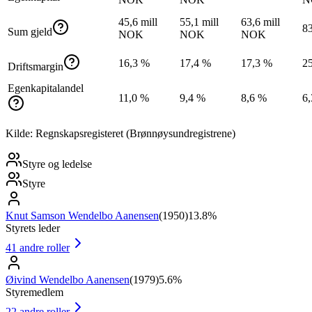
45,6 mill
55,1 mill
63,6 mill
8
Sum gjeld
NOK
NOK
NOK
16,3 %
17,4 %
17,3 %
2
Driftsmargin
Egenkapitalandel
11,0 %
9,4 %
8,6 %
6
Kilde: Regnskapsregisteret (Brønnøysundregistrene)
Styre og ledelse
Styre
Knut Samson Wendelbo Aanensen
(
1950
)
13.8%
Styrets leder
41
andre roller
Øivind Wendelbo Aanensen
(
1979
)
5.6%
Styremedlem
22
andre roller