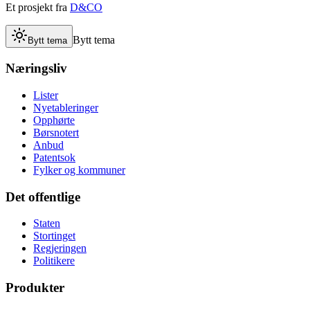
Et prosjekt fra
D&CO
Bytt tema
Bytt tema
Næringsliv
Lister
Nyetableringer
Opphørte
Børsnotert
Anbud
Patentsok
Fylker og kommuner
Det offentlige
Staten
Stortinget
Regjeringen
Politikere
Produkter