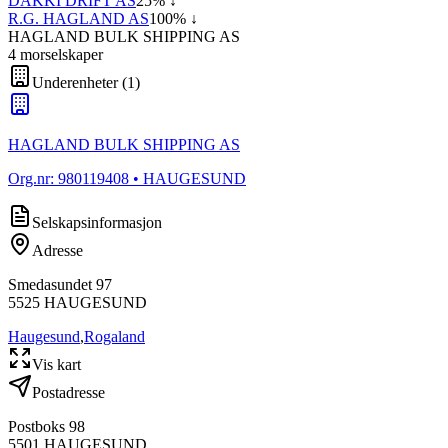
DAKKI DRIFT AS
25
% ↓
R.G. HAGLAND AS
100
% ↓
HAGLAND BULK SHIPPING AS
4
morselskap
er
Underenheter
(
1
)
HAGLAND BULK SHIPPING AS
Org.nr:
980119408
• HAUGESUND
Selskapsinformasjon
Adresse
Smedasundet 97
5525
HAUGESUND
Haugesund
,
Rogaland
Vis kart
Postadresse
Postboks 98
5501
HAUGESUND