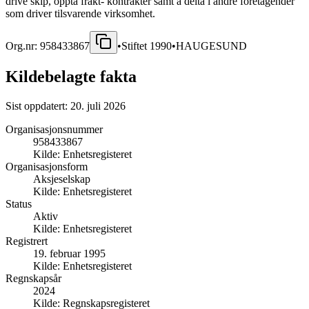
drive skip, oppta frakt- kontrakter samt å delta i andre foretagender
som driver tilsvarende virksomhet.
Org.nr:
958433867
•
Stiftet
1990
•
HAUGESUND
Kildebelagte fakta
Sist oppdatert:
20. juli 2026
Organisasjonsnummer
958433867
Kilde:
Enhetsregisteret
Organisasjonsform
Aksjeselskap
Kilde:
Enhetsregisteret
Status
Aktiv
Kilde:
Enhetsregisteret
Registrert
19. februar 1995
Kilde:
Enhetsregisteret
Regnskapsår
2024
Kilde:
Regnskapsregisteret