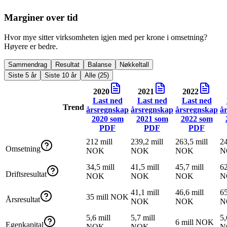
Marginer over tid
Hvor mye sitter virksomheten igjen med per krone i omsetning?
Høyere er bedre.
Sammendrag
Resultat
Balanse
Nøkkeltall
Siste 5 år
Siste 10 år
Alle (25)
2020
2021
2022
Last ned
Last ned
Last ned
Trend
årsregnskap
årsregnskap
årsregnskap
å
2020
som
2021
som
2022
som
PDF
PDF
PDF
212 mill
239,2 mill
263,5 mill
24
Omsetning
NOK
NOK
NOK
N
34,5 mill
41,5 mill
45,7 mill
62
Driftsresultat
NOK
NOK
NOK
N
41,1 mill
46,6 mill
65
35 mill NOK
Årsresultat
NOK
NOK
N
5,6 mill
5,7 mill
5,
6 mill NOK
Egenkapital
NOK
NOK
N