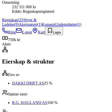
Omsetning
232 311 000 kr
Kilde:
Regnskapsregisteret
Regnskap
(
25
)
Styre &
Ledelse
(
9
)
Aksjonærer
(
1
)
Konsern
Underenheter
(
1
)
Ring
E-post
Kart
Lagre
750k kr
Aktiv
Eierskap & struktur
Eies av
DAKKI DRIFT AS
25 %
Største eiere
R.G. HAGLAND AS
100 %