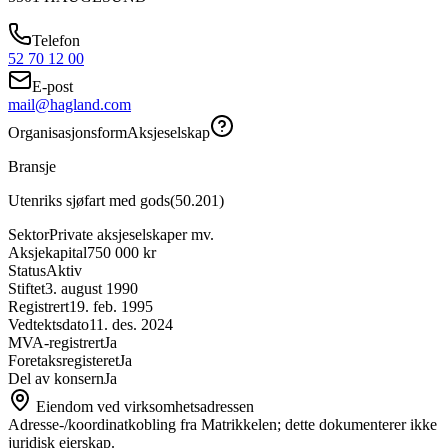
Telefon
52 70 12 00
E-post
mail@hagland.com
Organisasjonsform
Aksjeselskap
Bransje
Utenriks sjøfart med gods
(
50.201
)
Sektor
Private aksjeselskaper mv.
Aksjekapital
750 000 kr
Status
Aktiv
Stiftet
3. august 1990
Registrert
19. feb. 1995
Vedtektsdato
11. des. 2024
MVA-registrert
Ja
Foretaksregisteret
Ja
Del av konsern
Ja
Eiendom ved virksomhetsadressen
Adresse-/koordinatkobling fra Matrikkelen; dette dokumenterer ikke
juridisk eierskap.