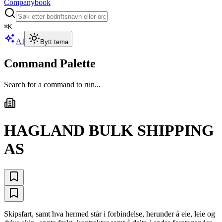
Companybook
⌘
K
AI
Bytt tema
Command Palette
Search for a command to run...
HAGLAND BULK SHIPPING
AS
Skipsfart, samt hva hermed står i forbindelse, herunder å eie, leie og