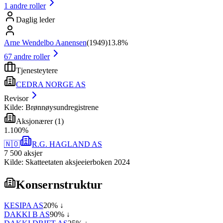
1
andre roller
Daglig leder
Arne Wendelbo Aanensen
(
1949
)
13.8%
67
andre roller
Tjenesteytere
CEDRA NORGE AS
Revisor
Kilde: Brønnøysundregistrene
Aksjonærer
(
1
)
1
.
100
%
🇳🇴
R.G. HAGLAND AS
7 500
aksjer
Kilde: Skatteetaten aksjeeierboken 2024
Konsernstruktur
KESIPA AS
20
% ↓
DAKKI B AS
90
% ↓