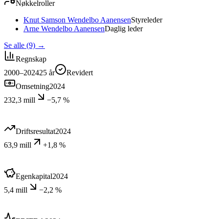
Nøkkelroller
Knut Samson Wendelbo Aanensen
Styreleder
Arne Wendelbo Aanensen
Daglig leder
Se alle (9)
→
Regnskap
2000–2024
25
år
Revidert
Omsetning
2024
232,3 mill
−5,7 %
Driftsresultat
2024
63,9 mill
+1,8 %
Egenkapital
2024
5,4 mill
−2,2 %