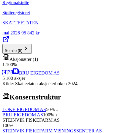
Regionalstøtte
Støtteregisteret
SKATTEETATEN
mai 2026
·
95 842 kr
Se alle
(
8
)
Aksjonærer
(
1
)
1
.
100
%
🇳🇴
BRU EIGEDOM AS
5 100
aksjer
Kilde: Skatteetaten aksjeeierboken 2024
Konsernstruktur
LOKE EIGEDOM AS
50
% ↓
BRU EIGEDOM AS
100
% ↓
STEINVIK FISKEFARM AS
100
%
STEINVIK FISKEFARM VISNINGSSENTER AS