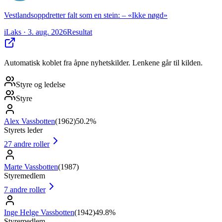
Vestlandsoppdretter falt som en stein: – «Ikke nøgd»
iLaks
· 3. aug. 2026
Resultat
Automatisk koblet fra åpne nyhetskilder. Lenkene går til kilden.
Styre og ledelse
Styre
Alex Vassbotten
(
1962
)
50.2%
Styrets leder
27
andre roller
Marte Vassbotten
(
1987
)
Styremedlem
7
andre roller
Inge Helge Vassbotten
(
1942
)
49.8%
Styremedlem