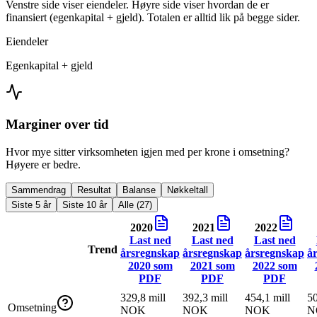
Venstre side viser eiendeler. Høyre side viser hvordan de er
finansiert (egenkapital + gjeld). Totalen er alltid lik på begge sider.
Eiendeler
Egenkapital + gjeld
Marginer over tid
Hvor mye sitter virksomheten igjen med per krone i omsetning?
Høyere er bedre.
Sammendrag
Resultat
Balanse
Nøkkeltall
Siste 5 år
Siste 10 år
Alle (27)
2020
2021
2022
Last ned
Last ned
Last ned
Trend
årsregnskap
årsregnskap
årsregnskap
å
2020
som
2021
som
2022
som
PDF
PDF
PDF
329,8 mill
392,3 mill
454,1 mill
50
Omsetning
NOK
NOK
NOK
N