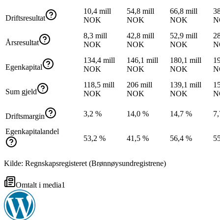
10,4 mill
54,8 mill
66,8 mill
38
Driftsresultat
NOK
NOK
NOK
N
8,3 mill
42,8 mill
52,9 mill
28
Årsresultat
NOK
NOK
NOK
N
134,4 mill
146,1 mill
180,1 mill
19
Egenkapital
NOK
NOK
NOK
N
118,5 mill
206 mill
139,1 mill
15
Sum gjeld
NOK
NOK
NOK
N
3,2 %
14,0 %
14,7 %
7
Driftsmargin
Egenkapitalandel
53,2 %
41,5 %
56,4 %
5
Kilde: Regnskapsregisteret (Brønnøysundregistrene)
Omtalt i media
1