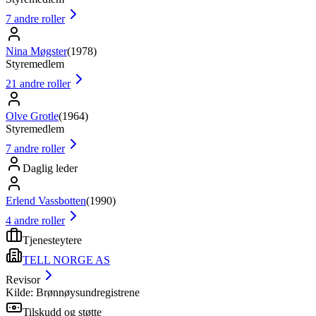
7
andre roller
Nina Møgster
(
1978
)
Styremedlem
21
andre roller
Olve Grotle
(
1964
)
Styremedlem
7
andre roller
Daglig leder
Erlend Vassbotten
(
1990
)
4
andre roller
Tjenesteytere
TELL NORGE AS
Revisor
Kilde: Brønnøysundregistrene
Tilskudd og støtte