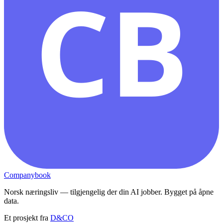
CB
Companybook
Norsk næringsliv — tilgjengelig der din AI jobber. Bygget på åpne
data.
Et prosjekt fra
D&CO