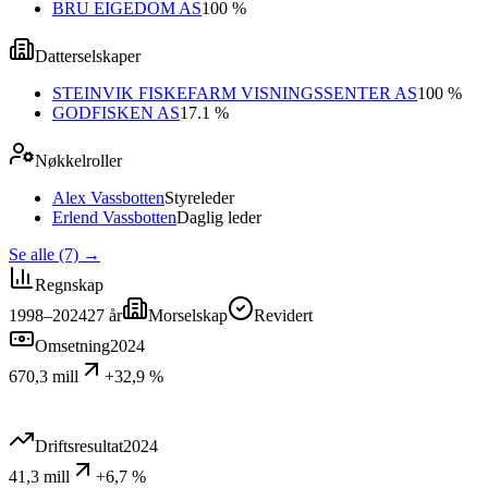
BRU EIGEDOM AS
100 %
Datterselskaper
STEINVIK FISKEFARM VISNINGSSENTER AS
100 %
GODFISKEN AS
17.1 %
Nøkkelroller
Alex Vassbotten
Styreleder
Erlend Vassbotten
Daglig leder
Se alle (7)
→
Regnskap
1998–2024
27
år
Morselskap
Revidert
Omsetning
2024
670,3 mill
+32,9 %
Driftsresultat
2024
41,3 mill
+6,7 %