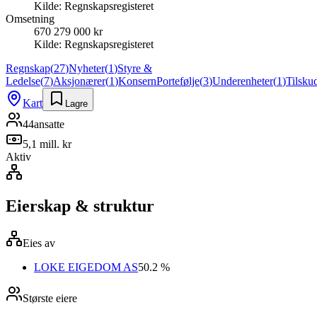
Kilde:
Regnskapsregisteret
Omsetning
670 279 000 kr
Kilde:
Regnskapsregisteret
Regnskap
(
27
)
Nyheter
(
1
)
Styre &
Ledelse
(
7
)
Aksjonærer
(
1
)
Konsern
Portefølje
(
3
)
Underenheter
(
1
)
Tilsku
Kart
Lagre
44
ansatte
5,1 mill. kr
Aktiv
Eierskap & struktur
Eies av
LOKE EIGEDOM AS
50.2 %
Største eiere