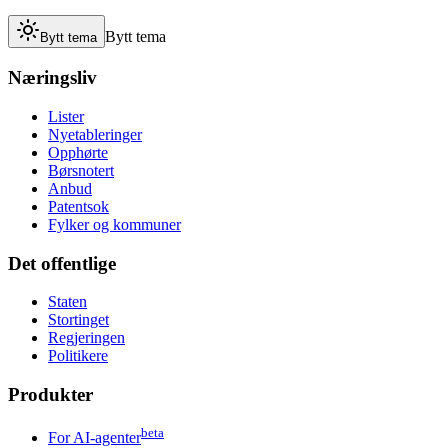
Bytt tema
Bytt tema
Næringsliv
Lister
Nyetableringer
Opphørte
Børsnotert
Anbud
Patentsok
Fylker og kommuner
Det offentlige
Staten
Stortinget
Regjeringen
Politikere
Produkter
beta
For AI-agenter