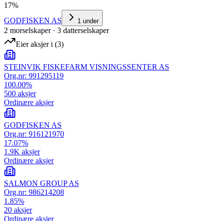
17
%
GODFISKEN AS
1
under
2
morselskap
er
·
3
datterselskap
er
Eier aksjer i
(
3
)
STEINVIK FISKEFARM VISNINGSSENTER AS
Org.nr:
991295119
100.00
%
500
aksjer
Ordinære aksjer
GODFISKEN AS
Org.nr:
916121970
17.07
%
1.9K
aksjer
Ordinære aksjer
SALMON GROUP AS
Org.nr:
986214208
1.85
%
20
aksjer
Ordinære aksjer