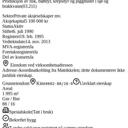
Produksjon av fisk, bløtdyr, krepsdyr og pigghuder i sjø og
brakkvann
(
03.211
)
Sektor
Private aksjeselskaper mv.
Aksjekapital
5 100 000 kr
Status
Aktiv
Stiftet
6. juli 1990
Registrert
19. feb. 1995
Vedtektsdato
14. nov. 2013
MVA-registrert
Ja
Foretaksregisteret
Ja
Del av konsern
Ja
Eiendom ved virksomhetsadressen
Adresse-/koordinatkobling fra Matrikkelen; dette dokumenterer ikke
juridisk eierskap.
Grunneiendom
Kinn
Uavklart eierskap
4602-88/16-0
Areal
1 995 m²
Gnr / Bnr
88
/
16
Spesialskole
(
Tatt i bruk
)
Bekreftet bygg
7
andre selskap
er
registrert på samme eiendom