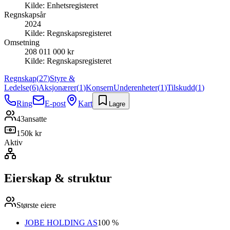
Kilde:
Enhetsregisteret
Regnskapsår
2024
Kilde:
Regnskapsregisteret
Omsetning
208 011 000 kr
Kilde:
Regnskapsregisteret
Regnskap
(
27
)
Styre &
Ledelse
(
6
)
Aksjonærer
(
1
)
Konsern
Underenheter
(
1
)
Tilskudd
(
1
)
Ring
E-post
Kart
Lagre
43
ansatte
150k kr
Aktiv
Eierskap & struktur
Største eiere
JOBE HOLDING AS
100 %