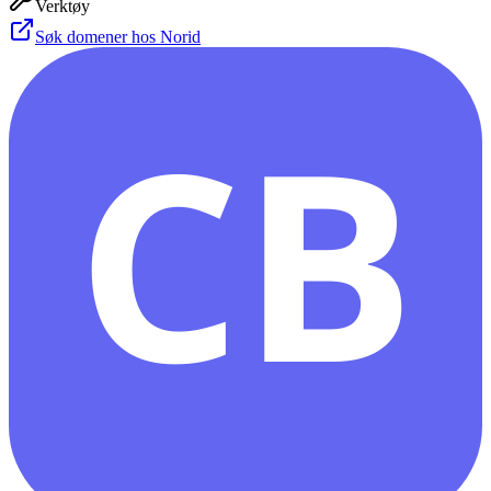
Verktøy
Søk domener hos Norid
CB