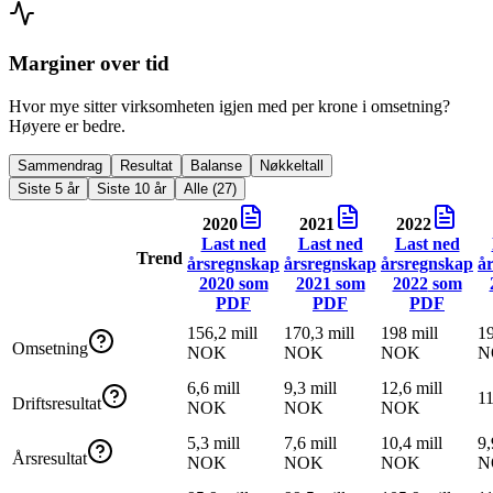
Marginer over tid
Hvor mye sitter virksomheten igjen med per krone i omsetning?
Høyere er bedre.
Sammendrag
Resultat
Balanse
Nøkkeltall
Siste 5 år
Siste 10 år
Alle (27)
2020
2021
2022
Last ned
Last ned
Last ned
Trend
årsregnskap
årsregnskap
årsregnskap
å
2020
som
2021
som
2022
som
PDF
PDF
PDF
156,2 mill
170,3 mill
198 mill
19
Omsetning
NOK
NOK
NOK
N
6,6 mill
9,3 mill
12,6 mill
1
Driftsresultat
NOK
NOK
NOK
5,3 mill
7,6 mill
10,4 mill
9,
Årsresultat
NOK
NOK
NOK
N