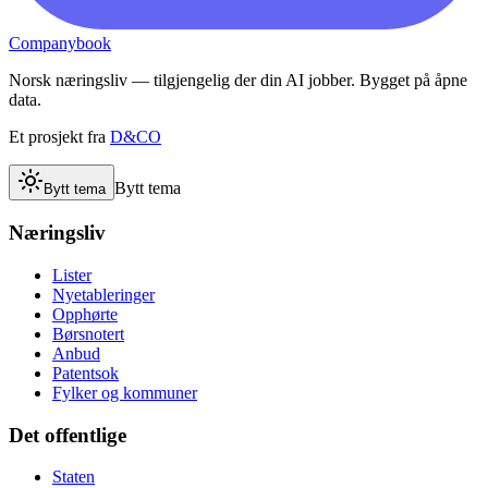
Companybook
Norsk næringsliv — tilgjengelig der din AI jobber. Bygget på åpne
data.
Et prosjekt fra
D&CO
Bytt tema
Bytt tema
Næringsliv
Lister
Nyetableringer
Opphørte
Børsnotert
Anbud
Patentsok
Fylker og kommuner
Det offentlige
Staten