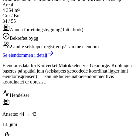
Areal
4 354 m²
Gnr / Bnr
34
/
55
Annen forretningsbygning
(
Tatt i bruk
)
Bekreftet bygg
2
andre selskap
er
registrert på samme eiendom
Se eiendommen i detalj
Eiendomsdata fra Kartverket Matrikkelen via Geonorge. Koblingen
baseres på spatial join (selskapets geocodede koordinat ligger inni
eiendomsgrensen) — kan inkludere naboeiendommer hvis
koordinatet er upresist.
Hendelser
Ansatte: 44 → 43
13. juni