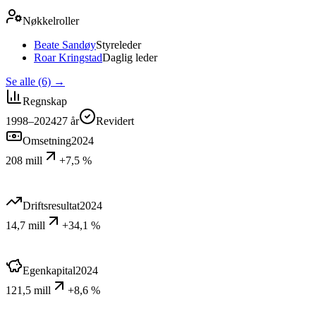
Nøkkelroller
Beate Sandøy
Styreleder
Roar Kringstad
Daglig leder
Se alle (6)
→
Regnskap
1998–2024
27
år
Revidert
Omsetning
2024
208 mill
+7,5 %
Driftsresultat
2024
14,7 mill
+34,1 %
Egenkapital
2024
121,5 mill
+8,6 %