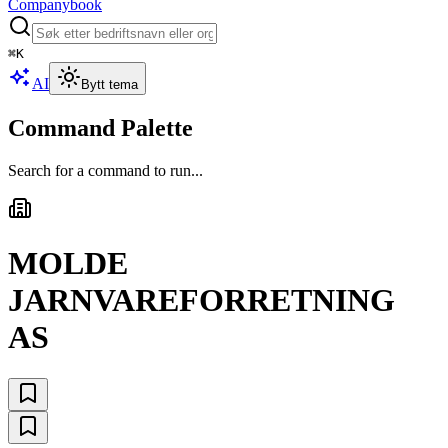
Companybook
⌘
K
AI
Bytt tema
Command Palette
Search for a command to run...
MOLDE
JARNVAREFORRETNING
AS