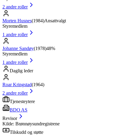
2
andre roller
Morten Husnes
(
1984
)
Ansattvalgt
Styremedlem
1
andre roller
Johanne Sandøy
(
1978
)
48%
Styremedlem
1
andre roller
Daglig leder
Roar Kringstad
(
1964
)
2
andre roller
Tjenesteytere
BDO AS
Revisor
Kilde: Brønnøysundregistrene
Tilskudd og støtte