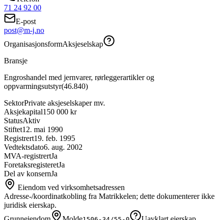
71 24 92 00
E-post
post@m-j.no
Organisasjonsform
Aksjeselskap
Bransje
Engroshandel med jernvarer, rørleggerartikler og
oppvarmingsutstyr
(
46.840
)
Sektor
Private aksjeselskaper mv.
Aksjekapital
150 000 kr
Status
Aktiv
Stiftet
12. mai 1990
Registrert
19. feb. 1995
Vedtektsdato
6. aug. 2002
MVA-registrert
Ja
Foretaksregisteret
Ja
Del av konsern
Ja
Eiendom ved virksomhetsadressen
Adresse-/koordinatkobling fra Matrikkelen; dette dokumenterer ikke
juridisk eierskap.
Grunneiendom
Molde
Uavklart eierskap
1506-34/55-0