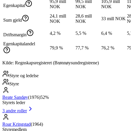
95,9 mill
99,5 mill
105,9 mill
11
Egenkapital
NOK
NOK
NOK
N
24,1 mill
28,6 mill
28
33 mill NOK
Sum gjeld
NOK
NOK
N
4,2 %
5,5 %
6,4 %
5
Driftsmargin
Egenkapitalandel
79,9 %
77,7 %
76,2 %
7
Kilde: Regnskapsregisteret (Brønnøysundregistrene)
Styre og ledelse
Styre
Beate Sandøy
(
1976
)
52%
Styrets leder
3
andre roller
Roar Kringstad
(
1964
)
Styremedlem