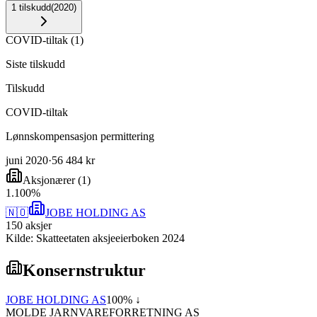
1
tilskudd
(
2020
)
COVID-tiltak
(
1
)
Siste tilskudd
Tilskudd
COVID-tiltak
Lønnskompensasjon permittering
juni 2020
·
56 484 kr
Aksjonærer
(
1
)
1
.
100
%
🇳🇴
JOBE HOLDING AS
150
aksjer
Kilde: Skatteetaten aksjeeierboken 2024
Konsernstruktur
JOBE HOLDING AS
100
% ↓
MOLDE JARNVAREFORRETNING AS