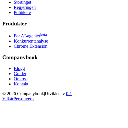
Stortinget
Regjeringen
Politikere
Produkter
beta
For AI-agenter
Konkurrentanalyse
Chrome Extension
Companybook
Blogg
Guider
Om oss
Kontakt
©
2026
Companybook
|
Utviklet av
0-1
Vilkår
Personvern