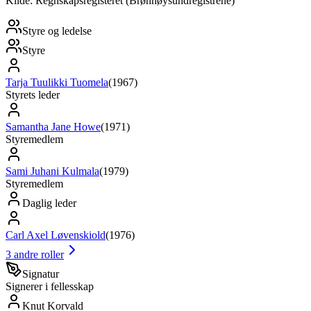
Kilde: Regnskapsregisteret (Brønnøysundregistrene)
Styre og ledelse
Styre
Tarja Tuulikki Tuomela
(
1967
)
Styrets leder
Samantha Jane Howe
(
1971
)
Styremedlem
Sami Juhani Kulmala
(
1979
)
Styremedlem
Daglig leder
Carl Axel Løvenskiold
(
1976
)
3
andre roller
Signatur
Signerer i fellesskap
Knut Korvald