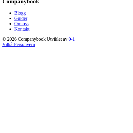
Companybook
Blogg
Guider
Om oss
Kontakt
©
2026
Companybook
|
Utviklet av
0-1
Vilkår
Personvern