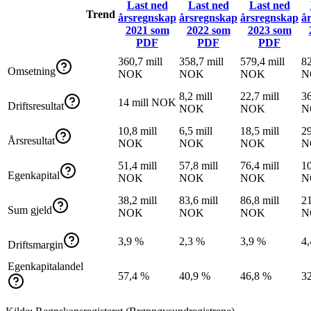
Last ned
Last ned
Last ned
Trend
årsregnskap
årsregnskap
årsregnskap
å
2021
som
2022
som
2023
som
PDF
PDF
PDF
360,7 mill
358,7 mill
579,4 mill
82
Omsetning
NOK
NOK
NOK
N
8,2 mill
22,7 mill
36
14 mill NOK
Driftsresultat
NOK
NOK
N
10,8 mill
6,5 mill
18,5 mill
29
Årsresultat
NOK
NOK
NOK
N
51,4 mill
57,8 mill
76,4 mill
10
Egenkapital
NOK
NOK
NOK
N
38,2 mill
83,6 mill
86,8 mill
21
Sum gjeld
NOK
NOK
NOK
N
3,9 %
2,3 %
3,9 %
4
Driftsmargin
Egenkapitalandel
57,4 %
40,9 %
46,8 %
3