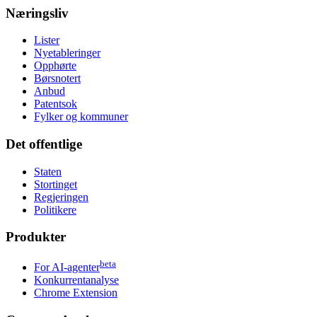
Næringsliv
Lister
Nyetableringer
Opphørte
Børsnotert
Anbud
Patentsok
Fylker og kommuner
Det offentlige
Staten
Stortinget
Regjeringen
Politikere
Produkter
beta
For AI-agenter
Konkurrentanalyse
Chrome Extension