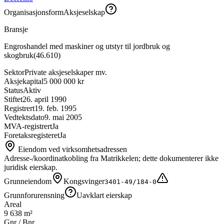
Organisasjonsform
Aksjeselskap
Bransje
Engroshandel med maskiner og utstyr til jordbruk og
skogbruk
(
46.610
)
Sektor
Private aksjeselskaper mv.
Aksjekapital
5 000 000 kr
Status
Aktiv
Stiftet
26. april 1990
Registrert
19. feb. 1995
Vedtektsdato
9. mai 2005
MVA-registrert
Ja
Foretaksregisteret
Ja
Eiendom ved virksomhetsadressen
Adresse-/koordinatkobling fra Matrikkelen; dette dokumenterer ikke
juridisk eierskap.
Grunneiendom
Kongsvinger
3401-49/184-0
Grunnforurensning
Uavklart eierskap
Areal
9 638 m²
Gnr / Bnr