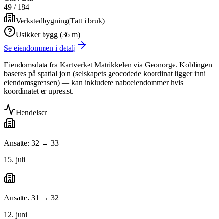
49
/
184
Verkstedbygning
(
Tatt i bruk
)
Usikker bygg (36 m)
Se eiendommen i detalj
Eiendomsdata fra Kartverket Matrikkelen via Geonorge. Koblingen
baseres på spatial join (selskapets geocodede koordinat ligger inni
eiendomsgrensen) — kan inkludere naboeiendommer hvis
koordinatet er upresist.
Hendelser
Ansatte: 32 → 33
15. juli
Ansatte: 31 → 32
12. juni