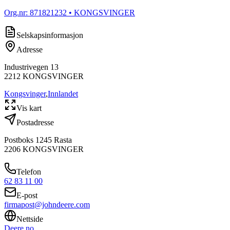
Org.nr:
871821232
• KONGSVINGER
Selskapsinformasjon
Adresse
Industrivegen 13
2212
KONGSVINGER
Kongsvinger
,
Innlandet
Vis kart
Postadresse
Postboks 1245 Rasta
2206
KONGSVINGER
Telefon
62 83 11 00
E-post
firmapost@johndeere.com
Nettside
Deere.no