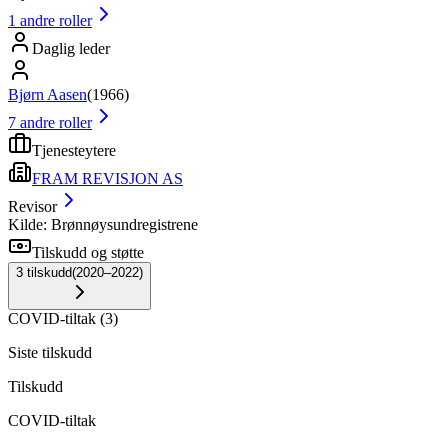
1
andre roller
Daglig leder
Bjørn Aasen
(
1966
)
7
andre roller
Tjenesteytere
FRAM REVISJON AS
Revisor
Kilde: Brønnøysundregistrene
Tilskudd og støtte
3
tilskudd
(
2020–2022
)
COVID-tiltak
(
3
)
Siste tilskudd
Tilskudd
COVID-tiltak