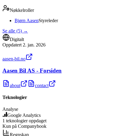
Nøkkelroller
Bjørn Aasen
Styreleder
Se alle (5)
→
Digitalt
Oppdatert
2. jan. 2026
aasen-bil.no
Aasen Bil AS - Forsiden
about
contact
Teknologier
Analyse
Google Analytics
1
teknologier
oppdaget
Kun på Companybook
Regnskap