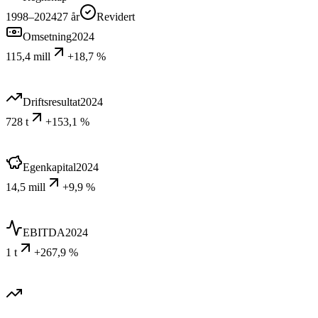
1998–2024
27
år
Revidert
Omsetning
2024
115,4 mill
+18,7 %
Driftsresultat
2024
728 t
+153,1 %
Egenkapital
2024
14,5 mill
+9,9 %
EBITDA
2024
1 t
+267,9 %