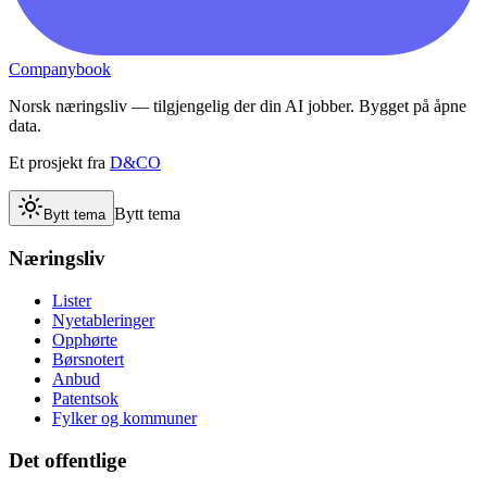
Companybook
Norsk næringsliv — tilgjengelig der din AI jobber. Bygget på åpne
data.
Et prosjekt fra
D&CO
Bytt tema
Bytt tema
Næringsliv
Lister
Nyetableringer
Opphørte
Børsnotert
Anbud
Patentsok
Fylker og kommuner
Det offentlige