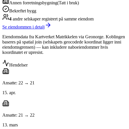
Annen forretningsbygning
(
Tatt i bruk
)
Bekreftet bygg
4
andre selskap
er
registrert på samme eiendom
Se eiendommen i detalj
Eiendomsdata fra Kartverket Matrikkelen via Geonorge. Koblingen
baseres på spatial join (selskapets geocodede koordinat ligger inni
eiendomsgrensen) — kan inkludere naboeiendommer hvis
koordinatet er upresist.
Hendelser
Ansatte: 22 → 21
15. apr.
Ansatte: 21 → 22
13. mars