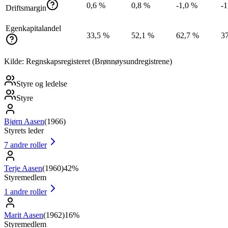
0,6 %
0,8 %
-1,0 %
-1
Driftsmargin
Egenkapitalandel
33,5 %
52,1 %
62,7 %
3
Kilde: Regnskapsregisteret (Brønnøysundregistrene)
Styre og ledelse
Styre
Bjørn Aasen
(
1966
)
Styrets leder
7
andre roller
Terje Aasen
(
1960
)
42%
Styremedlem
1
andre roller
Marit Aasen
(
1962
)
16%
Styremedlem