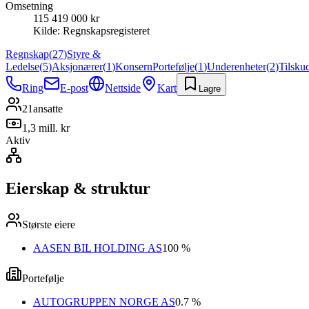
Omsetning
115 419 000 kr
Kilde:
Regnskapsregisteret
Regnskap
(
27
)
Styre &
Ledelse
(
5
)
Aksjonærer
(
1
)
Konsern
Portefølje
(
1
)
Underenheter
(
2
)
Tilsku
Ring
E-post
Nettside
Kart
Lagre
21
ansatte
1,3 mill. kr
Aktiv
Eierskap & struktur
Største eiere
AASEN BIL HOLDING AS
100 %
Portefølje
AUTOGRUPPEN NORGE AS
0.7 %