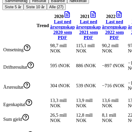
Sammendrag
Resultat
Balanse
Nøkkeltall
Siste 5 år
Siste 10 år
Alle (27)
2020
2021
2022
Last ned
Last ned
Last ned
Trend
årsregnskap
årsregnskap
årsregnskap
å
2020
som
2021
som
2022
som
PDF
PDF
PDF
98,7 mill
115,1 mill
90,2 mill
97
Omsetning
NOK
NOK
NOK
N
−1
595 tNOK
886 tNOK
−897 tNOK
Driftsresultat
N
−1
304 tNOK
539 tNOK
−716 tNOK
Årsresultat
N
13,3 mill
13,9 mill
13,6 mill
13
Egenkapital
NOK
NOK
NOK
N
26,5 mill
12,8 mill
8,1 mill
22
Sum gjeld
NOK
NOK
NOK
N