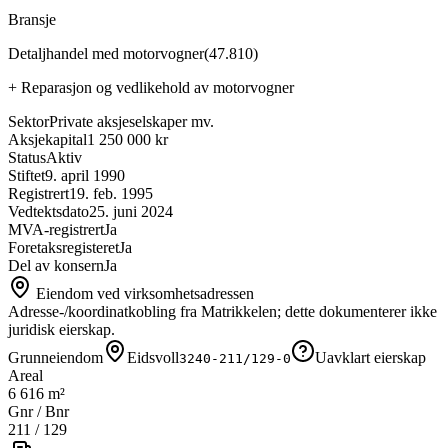
Bransje
Detaljhandel med motorvogner
(
47.810
)
+
Reparasjon og vedlikehold av motorvogner
Sektor
Private aksjeselskaper mv.
Aksjekapital
1 250 000 kr
Status
Aktiv
Stiftet
9. april 1990
Registrert
19. feb. 1995
Vedtektsdato
25. juni 2024
MVA-registrert
Ja
Foretaksregisteret
Ja
Del av konsern
Ja
Eiendom ved virksomhetsadressen
Adresse-/koordinatkobling fra Matrikkelen; dette dokumenterer ikke
juridisk eierskap.
Grunneiendom
Eidsvoll
Uavklart eierskap
3240-211/129-0
Areal
6 616 m²
Gnr / Bnr
211
/
129