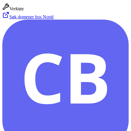
Verktøy
Søk domener hos Norid
CB