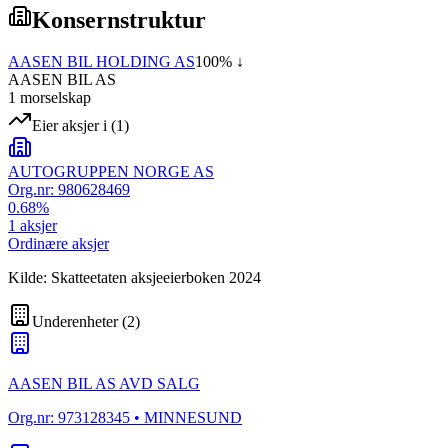
Konsernstruktur
AASEN BIL HOLDING AS
100
% ↓
AASEN BIL AS
1
morselskap
Eier aksjer i
(
1
)
AUTOGRUPPEN NORGE AS
Org.nr:
980628469
0.68
%
1
aksjer
Ordinære aksjer
Kilde: Skatteetaten aksjeeierboken 2024
Underenheter
(
2
)
AASEN BIL AS AVD SALG
Org.nr:
973128345
• MINNESUND