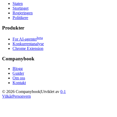
Staten
Stortinget
Regjeringen
Politikere
Produkter
beta
For AI-agenter
Konkurrentanalyse
Chrome Extension
Companybook
Blogg
Guider
Om oss
Kontakt
©
2026
Companybook
|
Utviklet av
0-1
Vilkår
Personvern