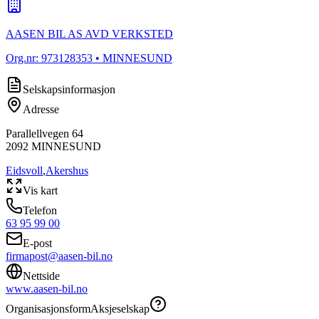
AASEN BIL AS AVD VERKSTED
Org.nr:
973128353
• MINNESUND
Selskapsinformasjon
Adresse
Parallellvegen 64
2092
MINNESUND
Eidsvoll
,
Akershus
Vis kart
Telefon
63 95 99 00
E-post
firmapost@aasen-bil.no
Nettside
www.aasen-bil.no
Organisasjonsform
Aksjeselskap