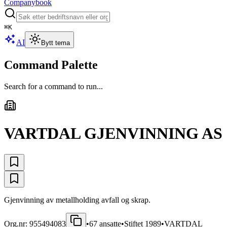
Companybook
⌘
K
AI
Bytt tema
Command Palette
Search for a command to run...
VARTDAL GJENVINNING AS
Gjenvinning av metallholding avfall og skrap.
Org.nr:
955494083
•
67
ansatte
•
Stiftet
1989
•
VARTDAL