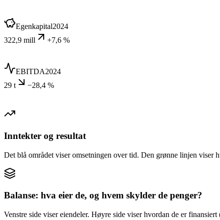
Egenkapital
2024
322,9 mill
+7,6 %
EBITDA
2024
29 t
−28,4 %
Inntekter og resultat
Det blå området viser omsetningen over tid. Den grønne linjen viser h
Balanse: hva eier de, og hvem skylder de penger?
Venstre side viser eiendeler. Høyre side viser hvordan de er finansiert (