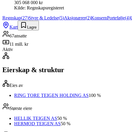
305 068 000 kr
Kilde:
Regnskapsregisteret
Regnskap
(
27
)
Styre & Ledelse
(
5
)
Aksjonærer
(
2
)
Konsern
Portefølje
(
4
)
Kart
Lagre
67
ansatte
11 mill. kr
Aktiv
Eierskap & struktur
Eies av
RING TORE TEIGEN HOLDING AS
100 %
Største eiere
HELLIK TEIGEN AS
50 %
HERMOD TEIGEN AS
50 %