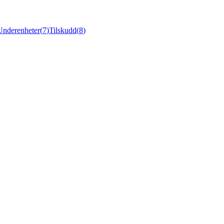
Underenheter
(
7
)
Tilskudd
(
8
)