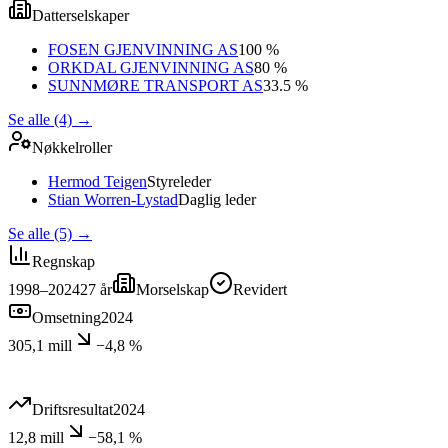
Datterselskaper
FOSEN GJENVINNING AS
100 %
ORKDAL GJENVINNING AS
80 %
SUNNMØRE TRANSPORT AS
33.5 %
Se alle (4)
→
Nøkkelroller
Hermod Teigen
Styreleder
Stian Worren-Lystad
Daglig leder
Se alle (5)
→
Regnskap
1998–2024
27
år
Morselskap
Revidert
Omsetning
2024
305,1 mill
−4,8 %
Driftsresultat
2024
12,8 mill
−58,1 %