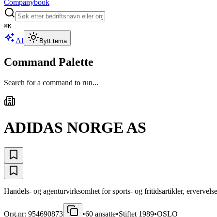
Companybook
⌘
K
AI
Bytt tema
Command Palette
Search for a command to run...
ADIDAS NORGE AS
Handels- og agenturvirksomhet for sports- og fritidsartikler, ervervels
Org.nr:
954690873
•
60
ansatte
•
Stiftet
1989
•
OSLO