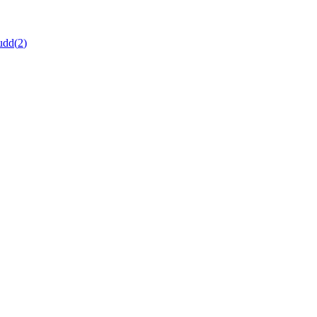
udd
(
2
)