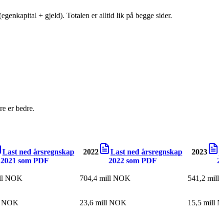
egenkapital + gjeld). Totalen er alltid lik på begge sider.
e er bedre.
Last ned årsregnskap
2022
Last ned årsregnskap
2023
2021
som PDF
2022
som PDF
ill NOK
704,4 mill NOK
541,2 mi
ll NOK
23,6 mill NOK
15,5 mil