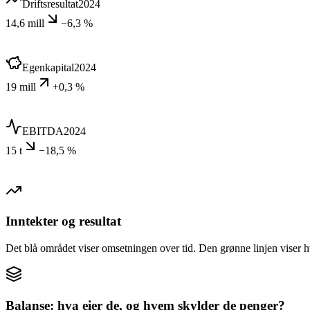
Driftsresultat
2024
14,6 mill
−6,3 %
Egenkapital
2024
19 mill
+0,3 %
EBITDA
2024
15 t
−18,5 %
Inntekter og resultat
Det blå området viser omsetningen over tid. Den grønne linjen viser h
Balanse: hva eier de, og hvem skylder de penger?