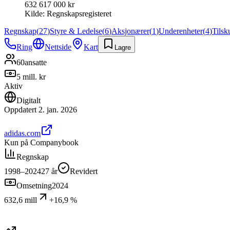
632 617 000 kr
Kilde:
Regnskapsregisteret
Regnskap
(
27
)
Styre & Ledelse
(
6
)
Aksjonærer
(
1
)
Underenheter
(
4
)
Tilsk
Ring
Nettside
Kart
Lagre
60
ansatte
5 mill. kr
Aktiv
Digitalt
Oppdatert
2. jan. 2026
adidas.com
Kun på Companybook
Regnskap
1998–2024
27
år
Revidert
Omsetning
2024
632,6 mill
+16,9 %