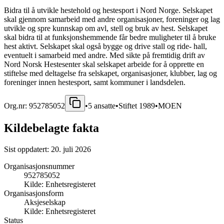
Bidra til å utvikle hestehold og hestesport i Nord Norge. Selskapet
skal gjennom samarbeid med andre organisasjoner, foreninger og lag
utvikle og spre kunnskap om avl, stell og bruk av hest. Selskapet
skal bidra til at funksjonshemmende får bedre muligheter til å bruke
hest aktivt. Selskapet skal også bygge og drive stall og ride- hall,
eventuelt i samarbeid med andre. Med sikte på fremtidig drift av
Nord Norsk Hestesenter skal selskapet arbeide for å opprette en
stiftelse med deltagelse fra selskapet, organisasjoner, klubber, lag og
foreninger innen hestesport, samt kommuner i landsdelen.
Org.nr:
952785052
•
5
ansatte
•
Stiftet
1989
•
MOEN
Kildebelagte fakta
Sist oppdatert:
20. juli 2026
Organisasjonsnummer
952785052
Kilde:
Enhetsregisteret
Organisasjonsform
Aksjeselskap
Kilde:
Enhetsregisteret
Status