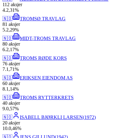
112
aksjer
4
.
2,31
%
🇳🇴
TROMSØ TRAVLAG
81
aksjer
5
.
2,29
%
🇳🇴
MIDT-TROMS TRAVLAG
80
aksjer
6
.
2,17
%
🇳🇴
TROMS RØDE KORS
76
aksjer
7
.
1,71
%
🇳🇴
ERIKSEN EIENDOM AS
60
aksjer
8
.
1,14
%
🇳🇴
TROMS RYTTERKRETS
40
aksjer
9
.
0,57
%
🇳🇴
ISABELL BJØRKLI LARSEN
(
1972
)
20
aksjer
10
.
0,46
%
🇳🇴
JENS GILLUND
(
1942
)