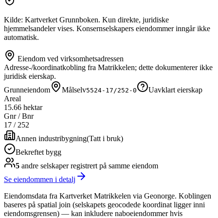
Kilde: Kartverket Grunnboken. Kun direkte, juridiske
hjemmelsandeler vises. Konsernselskapers eiendommer inngår ikke
automatisk.
Eiendom ved virksomhetsadressen
Adresse-/koordinatkobling fra Matrikkelen; dette dokumenterer ikke
juridisk eierskap.
Grunneiendom
Målselv
Uavklart eierskap
5524-17/252-0
Areal
15.66 hektar
Gnr / Bnr
17
/
252
Annen industribygning
(
Tatt i bruk
)
Bekreftet bygg
5
andre selskap
er
registrert på samme eiendom
Se eiendommen i detalj
Eiendomsdata fra Kartverket Matrikkelen via Geonorge. Koblingen
baseres på spatial join (selskapets geocodede koordinat ligger inni
eiendomsgrensen) — kan inkludere naboeiendommer hvis