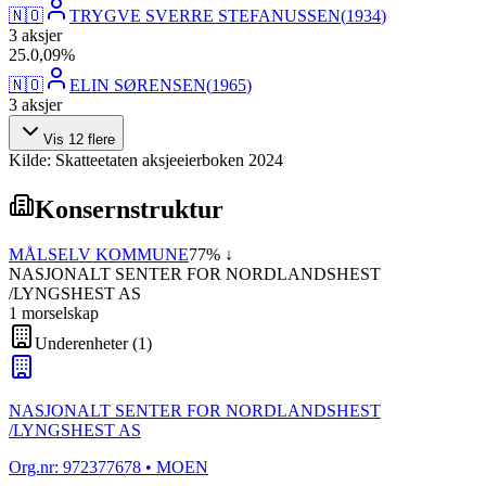
🇳🇴
TRYGVE SVERRE STEFANUSSEN
(
1934
)
3
aksjer
25
.
0,09
%
🇳🇴
ELIN SØRENSEN
(
1965
)
3
aksjer
Vis
12
flere
Kilde: Skatteetaten aksjeeierboken 2024
Konsernstruktur
MÅLSELV KOMMUNE
77
% ↓
NASJONALT SENTER FOR NORDLANDSHEST
/LYNGSHEST AS
1
morselskap
Underenheter
(
1
)
NASJONALT SENTER FOR NORDLANDSHEST
/LYNGSHEST AS
Org.nr:
972377678
• MOEN