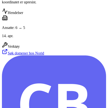
koordinatet er upresist.
Hendelser
Ansatte: 6 → 5
14. apr.
Verktøy
Søk domener hos Norid
CB