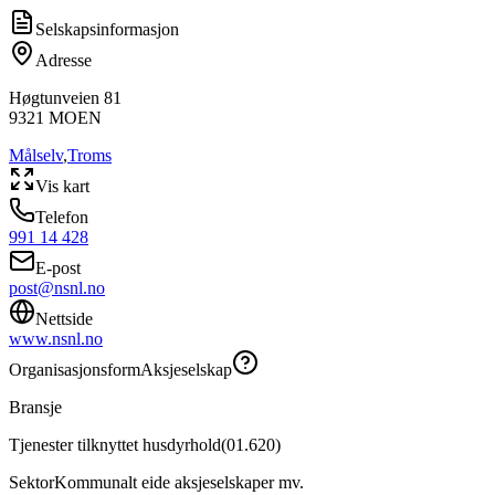
Selskapsinformasjon
Adresse
Høgtunveien 81
9321
MOEN
Målselv
,
Troms
Vis kart
Telefon
991 14 428
E-post
post@nsnl.no
Nettside
www.nsnl.no
Organisasjonsform
Aksjeselskap
Bransje
Tjenester tilknyttet husdyrhold
(
01.620
)
Sektor
Kommunalt eide aksjeselskaper mv.