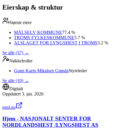
Eierskap & struktur
Største eiere
MÅLSELV KOMMUNE
77.4 %
TROMS FYLKESKOMMUNE
5.7 %
ALSLAGET FOR LYNGSHEST I TROMS
3.2 %
Se alle (37)
→
Nøkkelroller
Gunn Karin Mikalsen Grønås
Styreleder
Se alle (10)
→
Digitalt
Oppdatert
3. jan. 2026
nsnl.no
Hjem - NASJONALT SENTER FOR
NORDLANDSHEST /LYNGSHEST AS