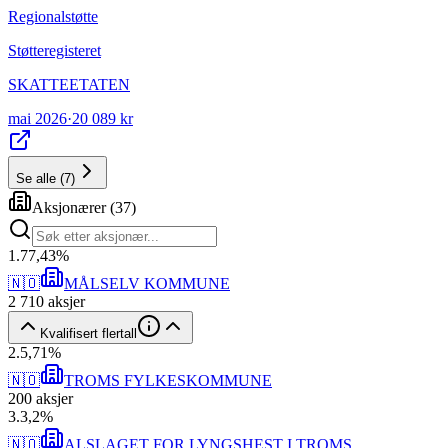
Regionalstøtte
Støtteregisteret
SKATTEETATEN
mai 2026
·
20 089 kr
Se alle
(
7
)
Aksjonærer
(
37
)
1
.
77,43
%
🇳🇴
MÅLSELV KOMMUNE
2 710
aksjer
Kvalifisert flertall
2
.
5,71
%
🇳🇴
TROMS FYLKESKOMMUNE
200
aksjer
3
.
3,2
%
🇳🇴
ALSLAGET FOR LYNGSHEST I TROMS