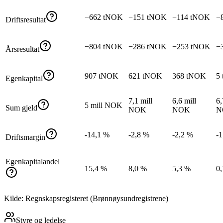
−662 tNOK
−151 tNOK
−114 tNOK
−
Driftsresultat
−804 tNOK
−286 tNOK
−253 tNOK
−
Årsresultat
907 tNOK
621 tNOK
368 tNOK
5
Egenkapital
7,1 mill
6,6 mill
6,
5 mill NOK
Sum gjeld
NOK
NOK
N
-14,1 %
-2,8 %
-2,2 %
-1
Driftsmargin
Egenkapitalandel
15,4 %
8,0 %
5,3 %
0
Kilde: Regnskapsregisteret (Brønnøysundregistrene)
Styre og ledelse