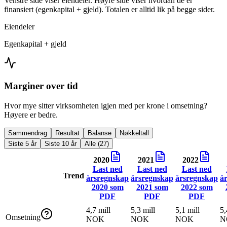
Venstre side viser eiendeler. Høyre side viser hvordan de er
finansiert (egenkapital + gjeld). Totalen er alltid lik på begge sider.
Eiendeler
Egenkapital + gjeld
Marginer over tid
Hvor mye sitter virksomheten igjen med per krone i omsetning?
Høyere er bedre.
Sammendrag
Resultat
Balanse
Nøkkeltall
Siste 5 år
Siste 10 år
Alle (27)
2020
2021
2022
Last ned
Last ned
Last ned
Trend
årsregnskap
årsregnskap
årsregnskap
å
2020
som
2021
som
2022
som
PDF
PDF
PDF
4,7 mill
5,3 mill
5,1 mill
5,
Omsetning
NOK
NOK
NOK
N