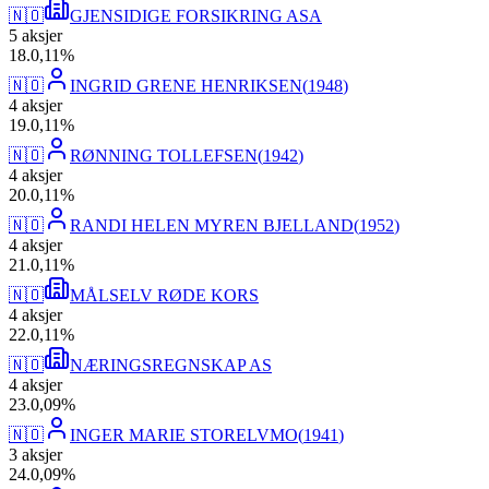
🇳🇴
GJENSIDIGE FORSIKRING ASA
5
aksjer
18
.
0,11
%
🇳🇴
INGRID GRENE HENRIKSEN
(
1948
)
4
aksjer
19
.
0,11
%
🇳🇴
RØNNING TOLLEFSEN
(
1942
)
4
aksjer
20
.
0,11
%
🇳🇴
RANDI HELEN MYREN BJELLAND
(
1952
)
4
aksjer
21
.
0,11
%
🇳🇴
MÅLSELV RØDE KORS
4
aksjer
22
.
0,11
%
🇳🇴
NÆRINGSREGNSKAP AS
4
aksjer
23
.
0,09
%
🇳🇴
INGER MARIE STORELVMO
(
1941
)
3
aksjer
24
.
0,09
%