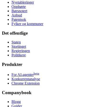
Nyetableringer
Opphørte
Børsnotert
Anbud
Patentsok
Fylker og kommuner
Det offentlige
Staten
Stortinget
Regjeringen
Politikere
Produkter
beta
For AI-agenter
Konkurrentanalyse
Chrome Extension
Companybook
Blogg
Guider