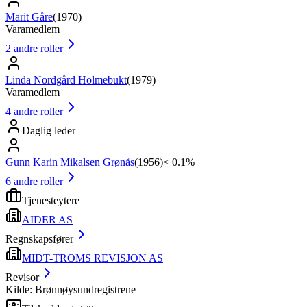
Marit Gåre
(
1970
)
Varamedlem
2
andre roller
Linda Nordgård Holmebukt
(
1979
)
Varamedlem
4
andre roller
Daglig leder
Gunn Karin Mikalsen Grønås
(
1956
)
< 0.1%
6
andre roller
Tjenesteytere
AIDER AS
Regnskapsfører
MIDT-TROMS REVISJON AS
Revisor
Kilde: Brønnøysundregistrene