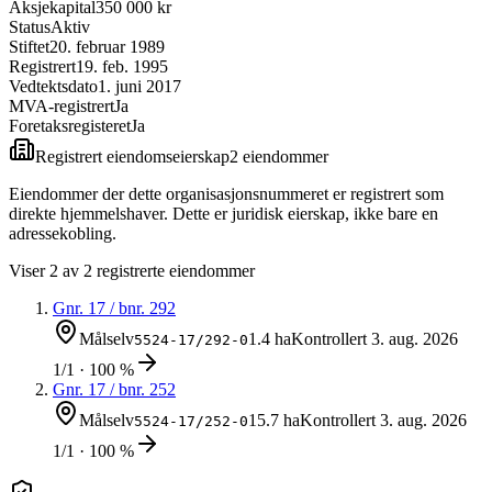
Aksjekapital
350 000 kr
Status
Aktiv
Stiftet
20. februar 1989
Registrert
19. feb. 1995
Vedtektsdato
1. juni 2017
MVA-registrert
Ja
Foretaksregisteret
Ja
Registrert eiendomseierskap
2
eiendom
mer
Eiendommer der dette organisasjonsnummeret er registrert som
direkte hjemmelshaver. Dette er juridisk eierskap, ikke bare en
adressekobling.
Viser
2
av
2
registrerte eiendommer
Gnr.
17
/ bnr.
292
Målselv
1.4 ha
Kontrollert
3. aug. 2026
5524-17/292-0
1/1 · 100 %
Gnr.
17
/ bnr.
252
Målselv
15.7 ha
Kontrollert
3. aug. 2026
5524-17/252-0
1/1 · 100 %