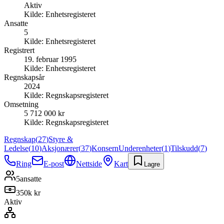
Aktiv
Kilde:
Enhetsregisteret
Ansatte
5
Kilde:
Enhetsregisteret
Registrert
19. februar 1995
Kilde:
Enhetsregisteret
Regnskapsår
2024
Kilde:
Regnskapsregisteret
Omsetning
5 712 000 kr
Kilde:
Regnskapsregisteret
Regnskap
(
27
)
Styre &
Ledelse
(
10
)
Aksjonærer
(
37
)
Konsern
Underenheter
(
1
)
Tilskudd
(
7
)
Ring
E-post
Nettside
Kart
Lagre
5
ansatte
350k kr
Aktiv