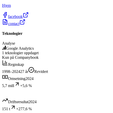
Hjem
facebook
contact
Teknologier
Analyse
Google Analytics
1
teknologier
oppdaget
Kun på Companybook
Regnskap
1998–2024
27
år
Revidert
Omsetning
2024
5,7 mill
+5,6 %
Driftsresultat
2024
151 t
+277,6 %