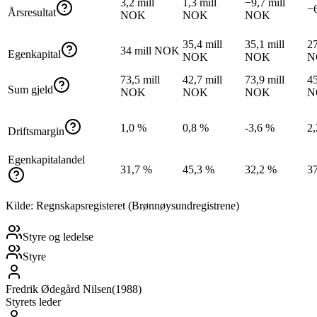
3,2 mill
1,3 mill
−9,7 mill
−
Årsresultat
NOK
NOK
NOK
35,4 mill
35,1 mill
27
34 mill NOK
Egenkapital
NOK
NOK
N
73,5 mill
42,7 mill
73,9 mill
45
Sum gjeld
NOK
NOK
NOK
N
1,0 %
0,8 %
-3,6 %
2
Driftsmargin
Egenkapitalandel
31,7 %
45,3 %
32,2 %
3
Kilde: Regnskapsregisteret (Brønnøysundregistrene)
Styre og ledelse
Styre
Fredrik Ødegård Nilsen
(
1988
)
Styrets leder