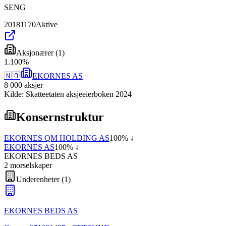
SENG
20181170
Aktive
Aksjonærer
(
1
)
1
.
100
%
🇳🇴
EKORNES AS
8 000
aksjer
Kilde: Skatteetaten aksjeeierboken 2024
Konsernstruktur
EKORNES QM HOLDING AS
100
% ↓
EKORNES AS
100
% ↓
EKORNES BEDS AS
2
morselskap
er
Underenheter
(
1
)
EKORNES BEDS AS