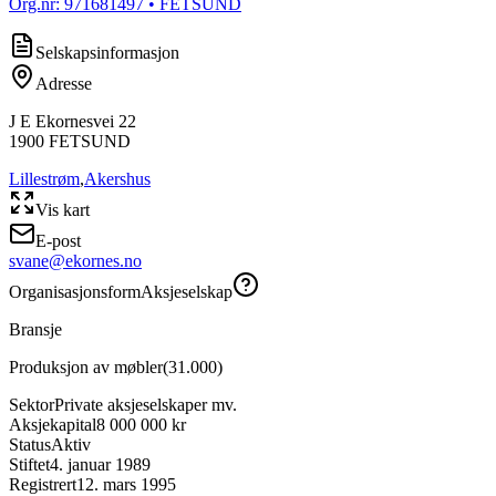
Org.nr:
971681497
• FETSUND
Selskapsinformasjon
Adresse
J E Ekornesvei 22
1900
FETSUND
Lillestrøm
,
Akershus
Vis kart
E-post
svane@ekornes.no
Organisasjonsform
Aksjeselskap
Bransje
Produksjon av møbler
(
31.000
)
Sektor
Private aksjeselskaper mv.
Aksjekapital
8 000 000 kr
Status
Aktiv
Stiftet
4. januar 1989
Registrert
12. mars 1995