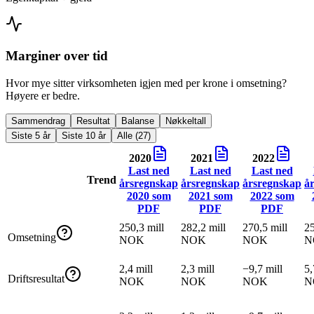
Marginer over tid
Hvor mye sitter virksomheten igjen med per krone i omsetning?
Høyere er bedre.
Sammendrag
Resultat
Balanse
Nøkkeltall
Siste 5 år
Siste 10 år
Alle (27)
2020
2021
2022
Last ned
Last ned
Last ned
Trend
årsregnskap
årsregnskap
årsregnskap
å
2020
som
2021
som
2022
som
PDF
PDF
PDF
250,3 mill
282,2 mill
270,5 mill
25
Omsetning
NOK
NOK
NOK
N
2,4 mill
2,3 mill
−9,7 mill
5,
Driftsresultat
NOK
NOK
NOK
N