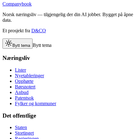
Companybook
Norsk næringsliv — tilgjengelig der din AI jobber. Bygget på åpne
data.
Et prosjekt fra
D&CO
Bytt tema
Bytt tema
Næringsliv
Lister
Nyetableringer
Opphørte
Børsnotert
Anbud
Patentsok
Fylker og kommuner
Det offentlige
Staten
Stortinget
Regjeringen