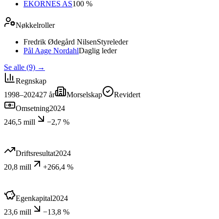
EKORNES AS
100 %
Nøkkelroller
Fredrik Ødegård Nilsen
Styreleder
Pål Aage Nordahl
Daglig leder
Se alle (9)
→
Regnskap
1998–2024
27
år
Morselskap
Revidert
Omsetning
2024
246,5 mill
−2,7 %
Driftsresultat
2024
20,8 mill
+266,4 %
Egenkapital
2024
23,6 mill
−13,8 %