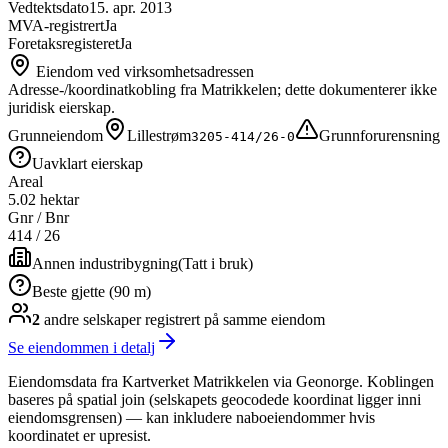
Vedtektsdato
15. apr. 2013
MVA-registrert
Ja
Foretaksregisteret
Ja
Eiendom ved virksomhetsadressen
Adresse-/koordinatkobling fra Matrikkelen; dette dokumenterer ikke
juridisk eierskap.
Grunneiendom
Lillestrøm
Grunnforurensning
3205-414/26-0
Uavklart eierskap
Areal
5.02 hektar
Gnr / Bnr
414
/
26
Annen industribygning
(
Tatt i bruk
)
Beste gjette (90 m)
2
andre selskap
er
registrert på samme eiendom
Se eiendommen i detalj
Eiendomsdata fra Kartverket Matrikkelen via Geonorge. Koblingen
baseres på spatial join (selskapets geocodede koordinat ligger inni
eiendomsgrensen) — kan inkludere naboeiendommer hvis
koordinatet er upresist.