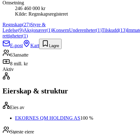
Omsetning
246 460 000 kr
Kilde:
Regnskapsregisteret
Regnskap
(
27
)
Styre &
Ledelse
(
9
)
Aksjonærer
(
1
)
Konsern
Underenheter
(
1
)
Tilskudd
(
13
)
Immate
rettigheter
(
1
)
E-post
Kart
Lagre
63
ansatte
8 mill. kr
Aktiv
Eierskap & struktur
Eies av
EKORNES QM HOLDING AS
100 %
Største eiere