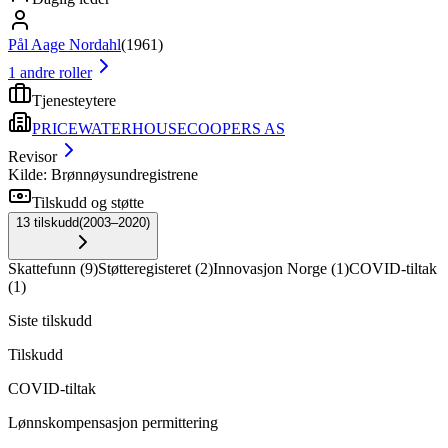
Pål Aage Nordahl
(
1961
)
1
andre roller
Tjenesteytere
PRICEWATERHOUSECOOPERS AS
Revisor
Kilde: Brønnøysundregistrene
Tilskudd og støtte
13
tilskudd
(
2003–2020
)
Skattefunn
(
9
)
Støtteregisteret
(
2
)
Innovasjon Norge
(
1
)
COVID-tiltak
(
1
)
Siste tilskudd
Tilskudd
COVID-tiltak
Lønnskompensasjon permittering