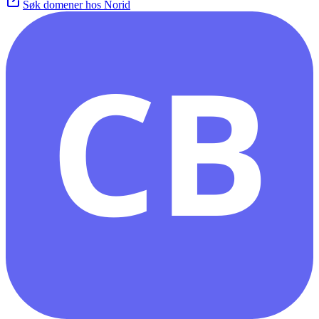
Søk domener hos Norid
CB