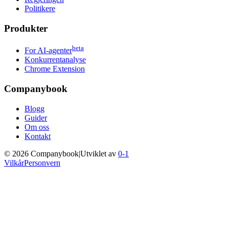
Politikere
Produkter
beta
For AI-agenter
Konkurrentanalyse
Chrome Extension
Companybook
Blogg
Guider
Om oss
Kontakt
©
2026
Companybook
|
Utviklet av
0-1
Vilkår
Personvern