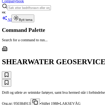
Companybook
⌘
K
AI
Bytt tema
Command Palette
Search for a command to run...
SHEARWATER GEOSERVICES
Drift og utleie av seimiske fartøyer, samt hva hermed står i forbindel
Org.nr:
950384913
•
Stiftet
1988
•
LAKSEVÅG