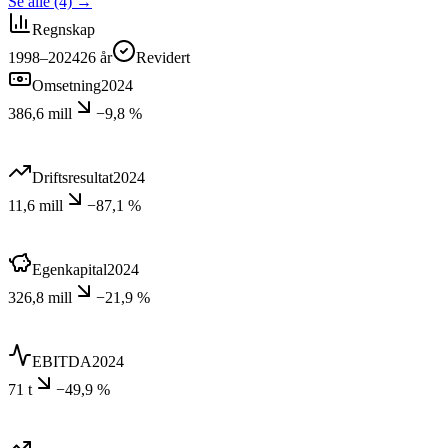
Se alle (4)
→
Regnskap
1998–2024
26
år
Revidert
Omsetning
2024
386,6 mill
−9,8 %
Driftsresultat
2024
11,6 mill
−87,1 %
Egenkapital
2024
326,8 mill
−21,9 %
EBITDA
2024
71 t
−49,9 %