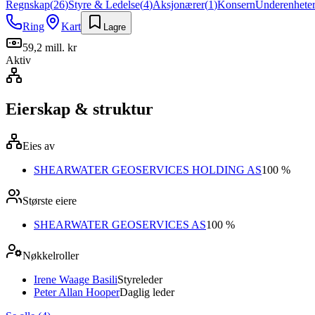
Regnskap
(
26
)
Styre & Ledelse
(
4
)
Aksjonærer
(
1
)
Konsern
Underenhete
Ring
Kart
Lagre
59,2 mill. kr
Aktiv
Eierskap & struktur
Eies av
SHEARWATER GEOSERVICES HOLDING AS
100 %
Største eiere
SHEARWATER GEOSERVICES AS
100 %
Nøkkelroller
Irene Waage Basili
Styreleder
Peter Allan Hooper
Daglig leder