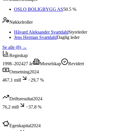
OSLO BOLIGBYGG AS
50.5 %
Nøkkelroller
Håvard Aleksander Svartdahl
Styreleder
Jens Herman Svartdahl
Daglig leder
Se alle (8)
→
Regnskap
1998–2024
27
år
Morselskap
Revidert
Omsetning
2024
467,1 mill
−29,7 %
Driftsresultat
2024
76,2 mill
−37,8 %
Egenkapital
2024