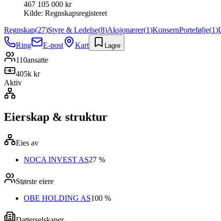
467 105 000 kr
Kilde:
Regnskapsregisteret
Regnskap
(
27
)
Styre & Ledelse
(
8
)
Aksjonærer
(
1
)
Konsern
Portefølje
(
1
)
Ring
E-post
Kart
Lagre
110
ansatte
405k kr
Aktiv
Eierskap & struktur
Eies av
NOCA INVEST AS
27 %
Største eiere
OBE HOLDING AS
100 %
Datterselskaper