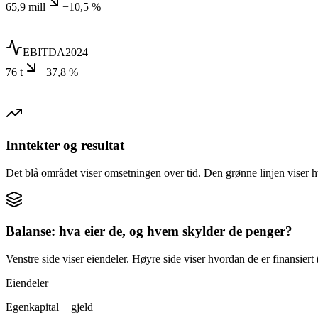
65,9 mill
−10,5 %
EBITDA
2024
76 t
−37,8 %
Inntekter og resultat
Det blå området viser omsetningen over tid. Den grønne linjen viser h
Balanse: hva eier de, og hvem skylder de penger?
Venstre side viser eiendeler. Høyre side viser hvordan de er finansiert (
Eiendeler
Egenkapital + gjeld