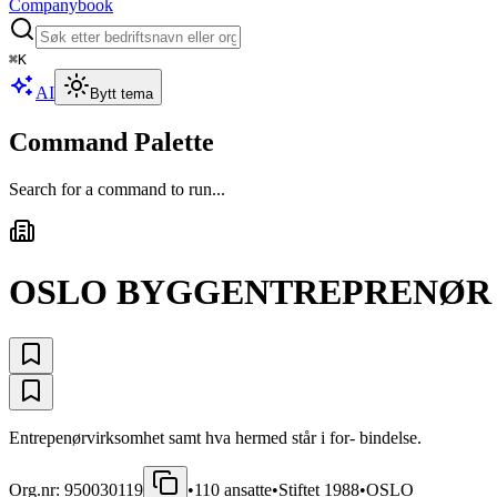
Companybook
⌘
K
AI
Bytt tema
Command Palette
Search for a command to run...
OSLO BYGGENTREPRENØR
Entrepenørvirksomhet samt hva hermed står i for- bindelse.
Org.nr:
950030119
•
110
ansatte
•
Stiftet
1988
•
OSLO