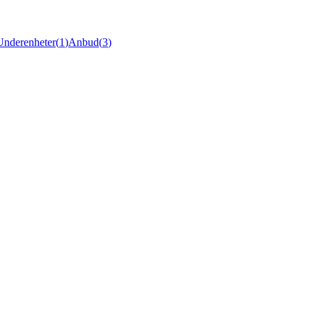
Underenheter
(
1
)
Anbud
(
3
)