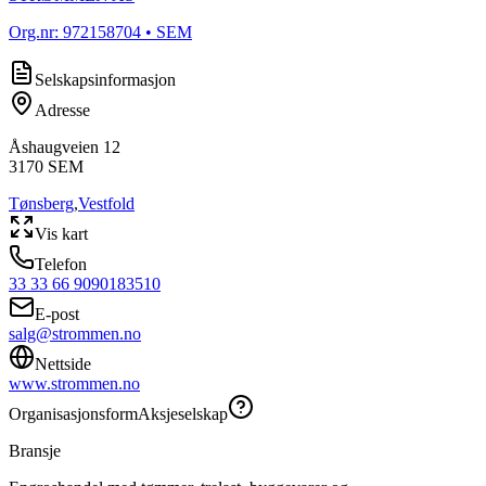
Org.nr:
972158704
• SEM
Selskapsinformasjon
Adresse
Åshaugveien 12
3170
SEM
Tønsberg
,
Vestfold
Vis kart
Telefon
33 33 66 90
90183510
E-post
salg@strommen.no
Nettside
www.strommen.no
Organisasjonsform
Aksjeselskap
Bransje