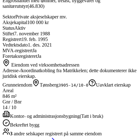
Engroshandel med tømmer, trelast, byggevarer og
sanitærutstyr
(
46.830
)
Sektor
Private aksjeselskaper mv.
Aksjekapital
100 000 kr
Status
Aktiv
Stiftet
7. november 1988
Registrert
19. feb. 1995
Vedtektsdato
1. des. 2021
MVA-registrert
Ja
Foretaksregisteret
Ja
Eiendom ved virksomhetsadressen
Adresse-/koordinatkobling fra Matrikkelen; dette dokumenterer ikke
juridisk eierskap.
Grunneiendom
Tønsberg
Uavklart eierskap
3905-14/10-0
Areal
846 m²
Gnr / Bnr
14
/
10
Kontor- og administrasjonsbygning
(
Tatt i bruk
)
Bekreftet bygg
3
andre selskap
er
registrert på samme eiendom