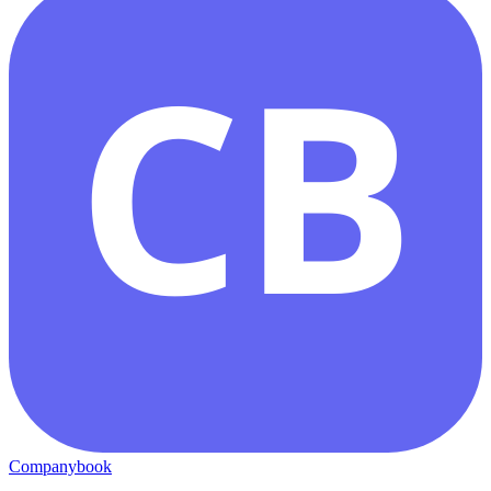
CB
Companybook