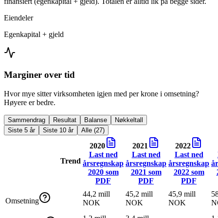
finansiert (egenkapital + gjeld). Totalen er alltid lik på begge sider.
Eiendeler
Egenkapital + gjeld
Marginer over tid
Hvor mye sitter virksomheten igjen med per krone i omsetning?
Høyere er bedre.
Sammendrag
Resultat
Balanse
Nøkkeltall
Siste 5 år
Siste 10 år
Alle (27)
2020
2021
2022
Last ned
Last ned
Last ned
Trend
årsregnskap
årsregnskap
årsregnskap
å
2020
som
2021
som
2022
som
PDF
PDF
PDF
44,2 mill
45,2 mill
45,9 mill
58
Omsetning
NOK
NOK
NOK
N