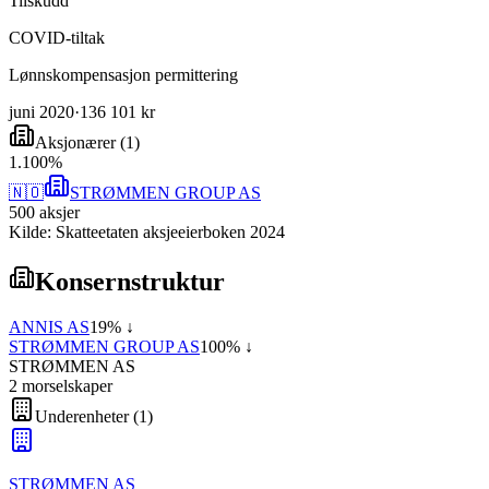
Tilskudd
COVID-tiltak
Lønnskompensasjon permittering
juni 2020
·
136 101 kr
Aksjonærer
(
1
)
1
.
100
%
🇳🇴
STRØMMEN GROUP AS
500
aksjer
Kilde: Skatteetaten aksjeeierboken 2024
Konsernstruktur
ANNIS AS
19
% ↓
STRØMMEN GROUP AS
100
% ↓
STRØMMEN AS
2
morselskap
er
Underenheter
(
1
)
STRØMMEN AS