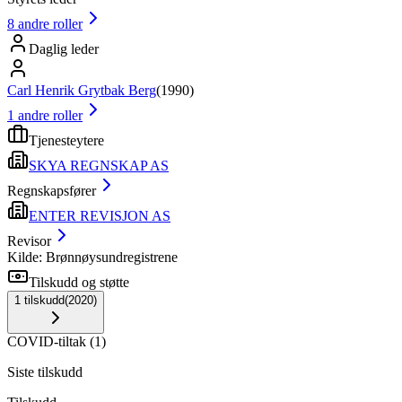
8
andre roller
Daglig leder
Carl Henrik Grytbak Berg
(
1990
)
1
andre roller
Tjenesteytere
SKYA REGNSKAP AS
Regnskapsfører
ENTER REVISJON AS
Revisor
Kilde: Brønnøysundregistrene
Tilskudd og støtte
1
tilskudd
(
2020
)
COVID-tiltak
(
1
)
Siste tilskudd