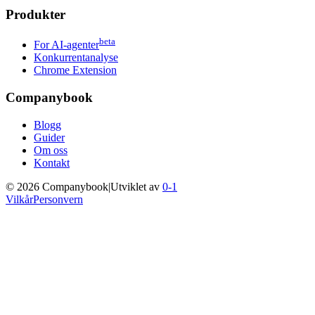
Produkter
beta
For AI-agenter
Konkurrentanalyse
Chrome Extension
Companybook
Blogg
Guider
Om oss
Kontakt
©
2026
Companybook
|
Utviklet av
0-1
Vilkår
Personvern