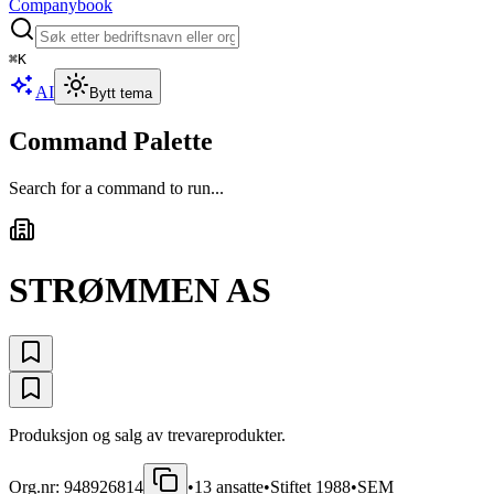
Companybook
⌘
K
AI
Bytt tema
Command Palette
Search for a command to run...
STRØMMEN AS
Produksjon og salg av trevareprodukter.
Org.nr:
948926814
•
13
ansatte
•
Stiftet
1988
•
SEM