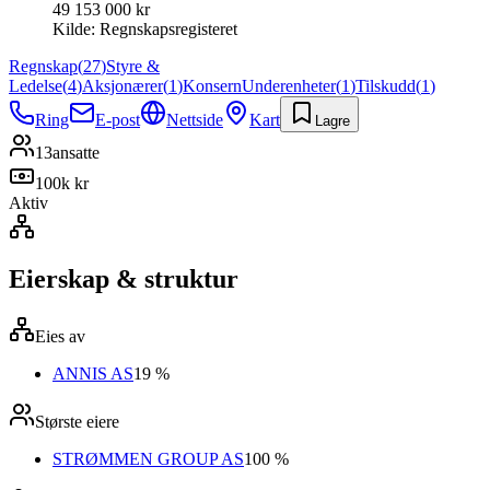
49 153 000 kr
Kilde:
Regnskapsregisteret
Regnskap
(
27
)
Styre &
Ledelse
(
4
)
Aksjonærer
(
1
)
Konsern
Underenheter
(
1
)
Tilskudd
(
1
)
Ring
E-post
Nettside
Kart
Lagre
13
ansatte
100k kr
Aktiv
Eierskap & struktur
Eies av
ANNIS AS
19 %
Største eiere
STRØMMEN GROUP AS
100 %