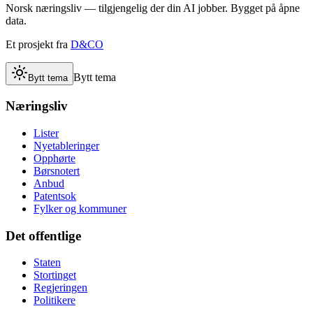
Norsk næringsliv — tilgjengelig der din AI jobber. Bygget på åpne
data.
Et prosjekt fra
D&CO
Bytt tema
Bytt tema
Næringsliv
Lister
Nyetableringer
Opphørte
Børsnotert
Anbud
Patentsok
Fylker og kommuner
Det offentlige
Staten
Stortinget
Regjeringen
Politikere