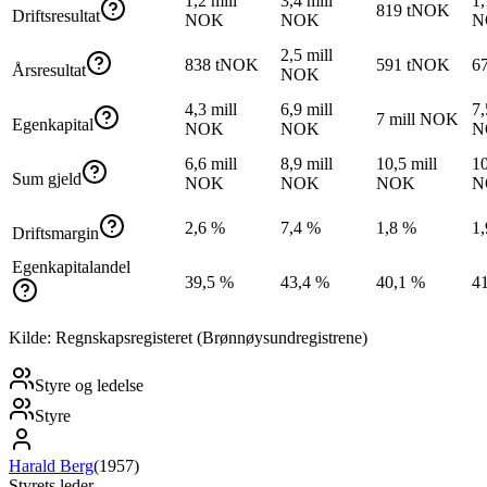
1,2 mill
3,4 mill
1,
819 tNOK
Driftsresultat
NOK
NOK
N
2,5 mill
838 tNOK
591 tNOK
6
Årsresultat
NOK
4,3 mill
6,9 mill
7,
7 mill NOK
Egenkapital
NOK
NOK
N
6,6 mill
8,9 mill
10,5 mill
10
Sum gjeld
NOK
NOK
NOK
N
2,6 %
7,4 %
1,8 %
1
Driftsmargin
Egenkapitalandel
39,5 %
43,4 %
40,1 %
4
Kilde: Regnskapsregisteret (Brønnøysundregistrene)
Styre og ledelse
Styre
Harald Berg
(
1957
)
Styrets leder