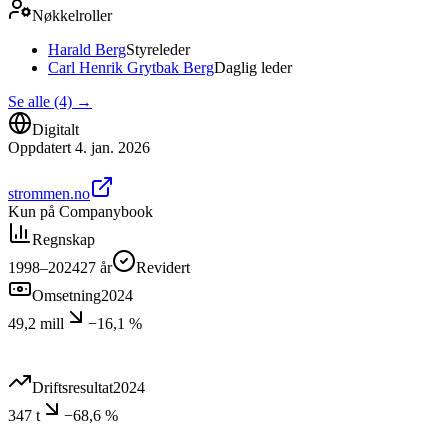
Nøkkelroller
Harald Berg
Styreleder
Carl Henrik Grytbak Berg
Daglig leder
Se alle (4)
→
Digitalt
Oppdatert
4. jan. 2026
strommen.no
Kun på Companybook
Regnskap
1998–2024
27
år
Revidert
Omsetning
2024
49,2 mill
−16,1 %
Driftsresultat
2024
347 t
−68,6 %